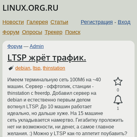
LINUX.ORG.RU
Новости
Галерея
Статьи
Регистрация
-
Вход
Форум
Опросы
Трекер
Поиск
Форум
—
Admin
LTSP жрёт трафик.
debian
,
ltsp
,
thinstation
Имеем терминальную сеть 100Мб на ~40
машин. Сервер - оффтопик, станции -
0
thinstation с freerdp. Добавил сервер на
debian и естественно первым делом
воткнул LTSP. До 10 машин работает
1
идеально, но дальше хуже. На 15 машине
сеть укладывается намертво. Гигабитку проложить
нет ни возможности, ни денег, а самое главное
желания. :) Можно у LTSP как-то аппетит поубавить?