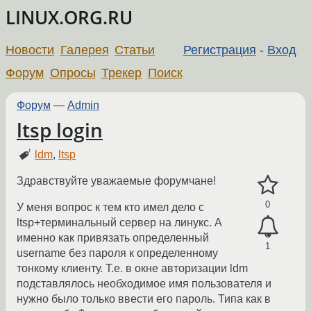
LINUX.ORG.RU
Новости
Галерея
Статьи
Регистрация
-
Вход
Форум
Опросы
Трекер
Поиск
Форум
—
Admin
ltsp login
ldm
,
ltsp
Здравствуйте уважаемые форумчане!
0
У меня вопрос к тем кто имел дело с
ltsp+терминальный сервер на линукс. А
именно как привязать определенный
1
username без пароля к определенному
тонкому клиенту. Т.е. в окне авторизации ldm
подставлялось необходимое имя пользователя и
нужно было только ввести его пароль. Типа как в