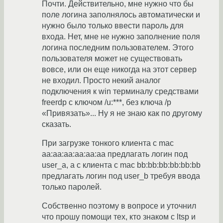
Почти. Действительно, мне нужно что бы
поле логина заполнялось автоматически и
нужно было только ввести пароль для
входа. Нет, мне не нужно заполнение поля
логина последним пользователем. Этого
пользователя может не существовать
вовсе, или он еще никогда на этот сервер
не входил. Просто некий аналог
подключения к win терминалу средствами
freerdp c ключом /u:***, без ключа /p
«Привязать»... Ну я не знаю как по другому
сказать.
При загрузке тонкого клиента с mac
aa:aa:aa:aa:aa:aa предлагать логин под
user_a, а с клиента с mac bb:bb:bb:bb:bb:bb
предлагать логин под user_b требуя ввода
только паролей.
Собственно поэтому в вопросе и уточнил
что прошу помощи тех, кто знаком с ltsp и