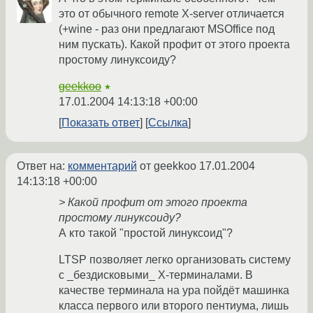
это от обычного remote X-server отличается
(+wine - раз они предлагают MSOffice под
ним пускать). Какой профит от этого проекта
простому линуксоиду?
geekkoo
★
17.01.2004 14:13:18 +00:00
Показать ответ
Ссылка
Ответ на:
комментарий
от geekkoo
17.01.2004
14:13:18 +00:00
> Какой профит от этого проекта
простому линуксоиду?
А кто такой "простой линуксоид"?
LTSP позволяет легко организовать систему
с _бездисковыми_ X-терминалами. В
качестве терминала на ура пойдёт машинка
класса первого или второго пентиума, лишь