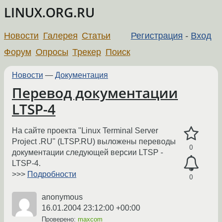
LINUX.ORG.RU
Новости
Галерея
Статьи
Регистрация
-
Вход
Форум
Опросы
Трекер
Поиск
Новости
—
Документация
Перевод документации
LTSP-4
На сайте проекта "Linux Terminal Server
Project .RU" (LTSP.RU) выложены переводы
0
документации следующей версии LTSP -
LTSP-4.
>>>
Подробности
0
anonymous
16.01.2004 23:12:00 +00:00
Проверено:
maxcom