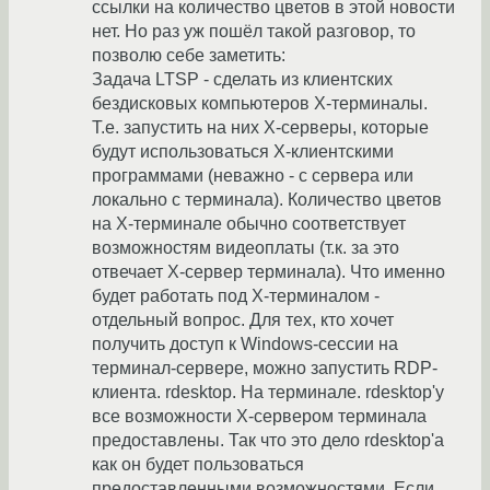
ссылки на количество цветов в этой новости
нет. Но раз уж пошёл такой разговор, то
позволю себе заметить:
Задача LTSP - сделать из клиентских
бездисковых компьютеров X-терминалы.
Т.е. запустить на них X-серверы, которые
будут использоваться X-клиентскими
программами (неважно - с сервера или
локально с терминала). Количество цветов
на X-терминале обычно соответствует
возможностям видеоплаты (т.к. за это
отвечает X-сервер терминала). Что именно
будет работать под X-терминалом -
отдельный вопрос. Для тех, кто хочет
получить доступ к Windows-сессии на
терминал-сервере, можно запустить RDP-
клиента. rdesktop. На терминале. rdesktop'у
все возможности X-сервером терминала
предоставлены. Так что это дело rdesktop'а
как он будет пользоваться
предоставленными возможностями. Если