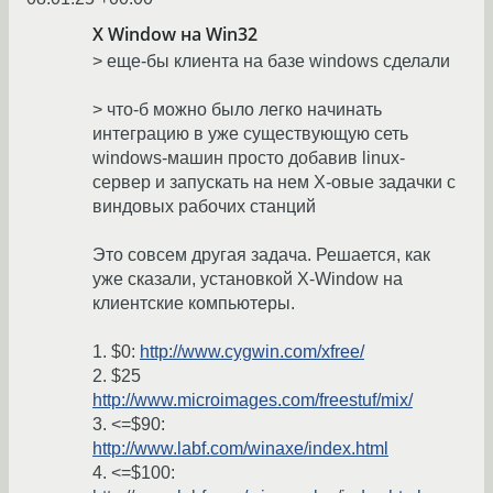
X Window на Win32
> еще-бы клиента на базе windows сделали
> что-б можно было легко начинать
интеграцию в уже существующую сеть
windows-машин просто добавив linux-
сервер и запускать на нем X-овые задачки с
виндовых рабочих станций
Это совсем другая задача. Решается, как
уже сказали, установкой X-Window на
клиентские компьютеры.
1. $0:
http://www.cygwin.com/xfree/
2. $25
http://www.microimages.com/freestuf/mix/
3. <=$90:
http://www.labf.com/winaxe/index.html
4. <=$100: