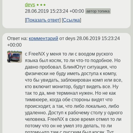
deys
★★★
28.06.2019 15:23:24 +00:00
автор топика
Показать ответ
Ссылка
Ответ на:
комментарий
от deys
28.06.2019 15:23:24
+00:00
с FreeNX у меня то ли с воодом руского
языка был косяк, то ли что-то подобное. Но
давно пробовал. БлинЮтут ситуация, что
физически не буду иметь доступа к компу,
что бы увидать, заблокирован комп или все,
кто включит монитор, будут видеть все. Ну
так то да, мне терминал нужен. Но не как
тимвюере, когда обе стороны видят что
происходит, а так, что либо локально, либо
удаленно. Доступ к рабочему столу у одного
человека. FreeNX в свое время отмел то ли
потому что он не умел это делать, то ли
потому-что там с русским был косяк. Тут