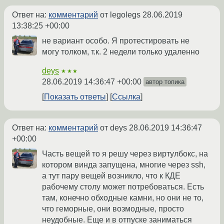
Ответ на:
комментарий
от legolegs
28.06.2019
13:38:25 +00:00
не вариант особо. Я протестировать не
могу толком, т.к. 2 недели только удаленно
deys
★★★
28.06.2019 14:36:47 +00:00
автор топика
Показать ответы
Ссылка
Ответ на:
комментарий
от deys
28.06.2019 14:36:47
+00:00
Часть вещей то я решу через виртулбокс, на
котором винда запущена, многие через ssh,
а тут пару вещей возникло, что к КДЕ
рабочему столу может потребоваться. Есть
там, конечно обходные камни, но они не то,
что геморные, они возмодные, просто
неудобные. Еще и в отпуске заниматься