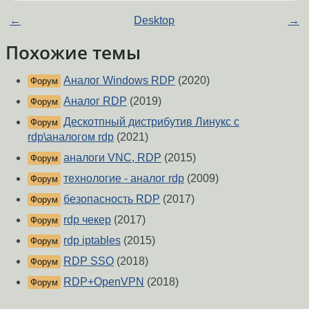
←
Desktop
→
Похожие темы
Аналог Windows RDP
(2020)
Форум
Аналог RDP
(2019)
Форум
Дескотпный дистрибутив Линукс с
Форум
rdp\аналогом rdp
(2021)
аналоги VNC, RDP
(2015)
Форум
технологие - аналог rdp
(2009)
Форум
безопасность RDP
(2017)
Форум
rdp чекер
(2017)
Форум
rdp iptables
(2015)
Форум
RDP SSO
(2018)
Форум
RDP+OpenVPN
(2018)
Форум