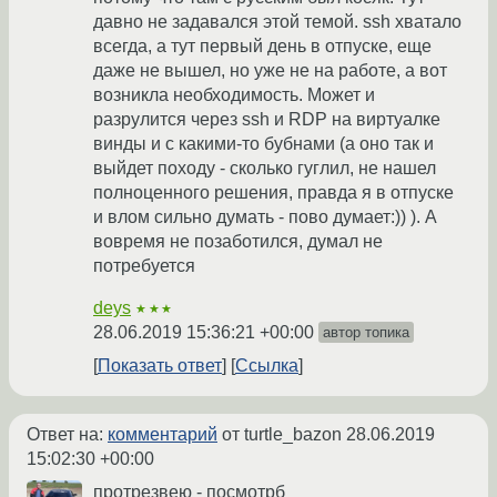
давно не задавался этой темой. ssh хватало
всегда, а тут первый день в отпуске, еще
даже не вышел, но уже не на работе, а вот
возникла необходимость. Может и
разрулится через ssh и RDP на виртуалке
винды и с какими-то бубнами (а оно так и
выйдет походу - сколько гуглил, не нашел
полноценного решения, правда я в отпуске
и влом сильно думать - пово думает:)) ). А
вовремя не позаботился, думал не
потребуется
deys
★★★
28.06.2019 15:36:21 +00:00
автор топика
Показать ответ
Ссылка
Ответ на:
комментарий
от turtle_bazon
28.06.2019
15:02:30 +00:00
протрезвею - посмотрб