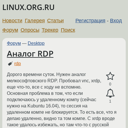
LINUX.ORG.RU
Новости
Галерея
Статьи
Регистрация
-
Вход
Форум
Опросы
Трекер
Поиск
Форум
—
Desktop
Аналог RDP
rdp
Дорого времени суток. Нужен аналог
мелкософтовского RDP. Пробовал vnc, xrdp,
0
еще что-то, все с ходу не вспомню.
Основная проблема в том, что если
подключаюсь у удаленному компу (сейчас
1
нужно на Kubuntu 16.04), то сессия на
удаленном компе не блокируется. То есть все, что я
делаю удаленно, видно та том компе. С xrdp вроде
такое удалось избежать, но там что-то с русской