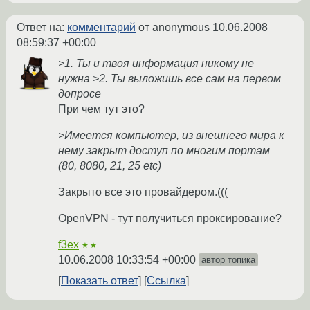
Ответ на:
комментарий
от anonymous
10.06.2008
08:59:37 +00:00
>1. Ты и твоя информация никому не
нужна >2. Ты выложишь все сам на первом
допросе
При чем тут это?
>Имеется компьютер, из внешнего мира к
нему закрыт доступ по многим портам
(80, 8080, 21, 25 etc)
Закрыто все это провайдером.(((
OpenVPN - тут получиться проксирование?
f3ex
★★
10.06.2008 10:33:54 +00:00
автор топика
Показать ответ
Ссылка