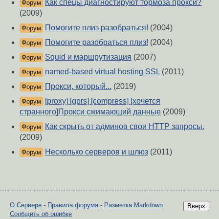
Как спецы диагностируют тормоза прокси?
Форум
(2009)
Помогите плиз разобраться!
(2004)
Форум
Помогите разобраться плиз!
(2004)
Форум
Squid и маршрутизация
(2007)
Форум
named-based virtual hosting SSL
(2011)
Форум
Прокси, который...
(2019)
Форум
[proxy] [gprs] [compress] [хочется
Форум
странного]Прокси сжимающий данные
(2009)
Как скрыть от админов свои HTTP запросы.
Форум
(2009)
Несколько серверов и шлюз
(2011)
Форум
О Сервере
-
Правила форума
-
Разметка Markdown
Вверх
Сообщить об ошибке