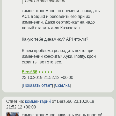
нет на это времени.
самое экономное по времени - накидать
ACL в Squid и релоадить его при их
изменении. Даже сертификат на надо
левый ставить а-ля Казахстан.
Какую тебе динамику? API что-ли?
В чем проблема релоадить нечто при
изменении конфига? Хуки, inotify, крон
скрипты, вот это все.
Bers666
★★★★★
23.10.2019 21:52:12 +00:00
Показать ответ
Ссылка
Ответ на:
комментарий
от Bers666
23.10.2019
21:52:12 +00:00
самое экономное накидать очень простой