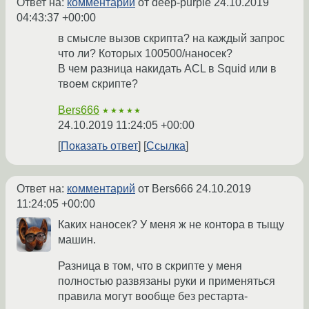
Ответ на:
комментарий
от deep-purple
24.10.2019
04:43:37 +00:00
в смысле вызов скрипта? на каждый запрос
что ли? Которых 100500/наносек?
В чем разница накидать ACL в Squid или в
твоем скрипте?
Bers666
★★★★★
24.10.2019 11:24:05 +00:00
Показать ответ
Ссылка
Ответ на:
комментарий
от Bers666
24.10.2019
11:24:05 +00:00
Каких наносек? У меня ж не контора в тыщу
машин.
Разница в том, что в скрипте у меня
полностью развязаны руки и применяться
правила могут вообще без рестарта-