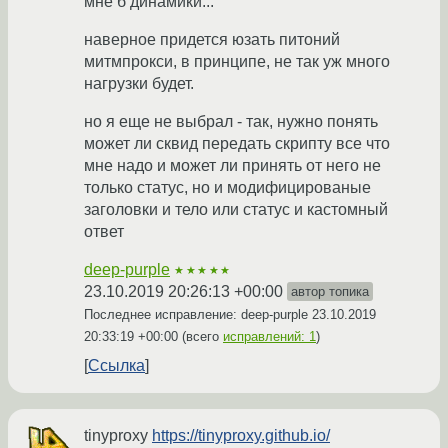
мне б динамики...
наверное придется юзать питоний
митмпрокси, в принципе, не так уж много
нагрузки будет.
но я еще не выбрал - так, нужно понять
может ли сквид передать скрипту все что
мне надо и может ли принять от него не
только статус, но и модифицированые
заголовки и тело или статус и кастомный
ответ
deep-purple
★★★★★
23.10.2019 20:26:13 +00:00
автор топика
Последнее исправление: deep-purple
23.10.2019
20:33:19 +00:00
(всего
исправлений: 1
)
Ссылка
tinyproxy
https://tinyproxy.github.io/