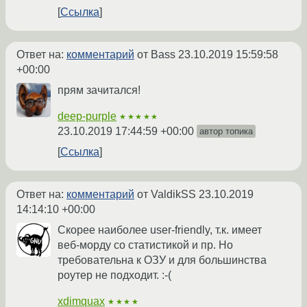
Ссылка
Ответ на:
комментарий
от Bass
23.10.2019 15:59:58
+00:00
прям зачитался!
deep-purple
★★★★★
23.10.2019 17:44:59 +00:00
автор топика
Ссылка
Ответ на:
комментарий
от ValdikSS
23.10.2019
14:14:10 +00:00
Скорее наиболее user-friendly, т.к. имеет
веб-морду со статистикой и пр. Но
требовательна к ОЗУ и для большинства
роутер не подходит. :-(
xdimquax
★★★★