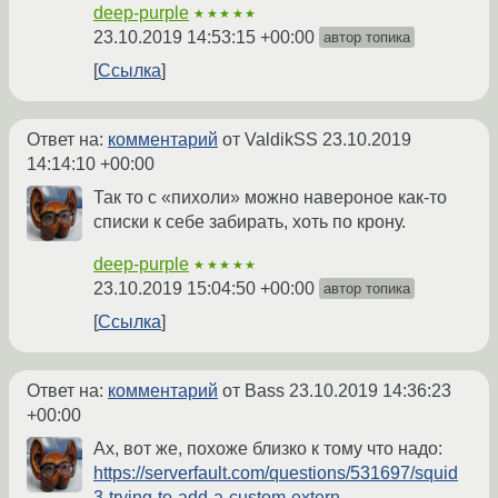
deep-purple
★★★★★
23.10.2019 14:53:15 +00:00
автор топика
Ссылка
Ответ на:
комментарий
от ValdikSS
23.10.2019
14:14:10 +00:00
Так то с «пихоли» можно навероное как-то
списки к себе забирать, хоть по крону.
deep-purple
★★★★★
23.10.2019 15:04:50 +00:00
автор топика
Ссылка
Ответ на:
комментарий
от Bass
23.10.2019 14:36:23
+00:00
Ах, вот же, похоже близко к тому что надо:
https://serverfault.com/questions/531697/squid
3-trying-to-add-a-custom-extern...