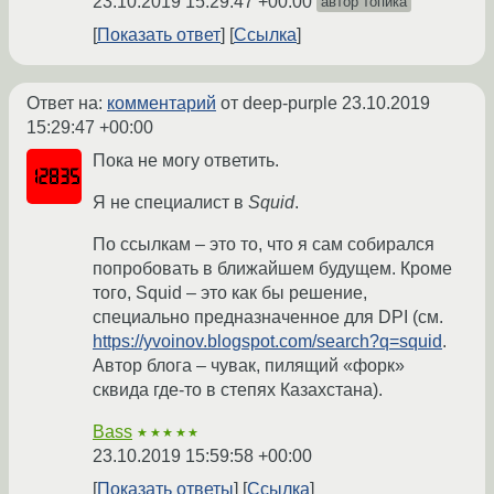
23.10.2019 15:29:47 +00:00
автор топика
Показать ответ
Ссылка
Ответ на:
комментарий
от deep-purple
23.10.2019
15:29:47 +00:00
Пока не могу ответить.
Я не специалист в
Squid
.
По ссылкам – это то, что я сам собирался
попробовать в ближайшем будущем. Кроме
того, Squid – это как бы решение,
специально предназначенное для DPI (см.
https://yvoinov.blogspot.com/search?q=squid
.
Автор блога – чувак, пилящий «форк»
сквида где-то в степях Казахстана).
Bass
★★★★★
23.10.2019 15:59:58 +00:00
Показать ответы
Ссылка