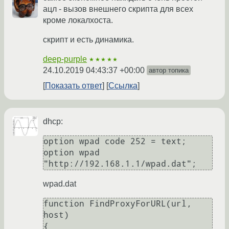
ацл - вызов внешнего скрипта для всех
кроме локалхоста.
скрипт и есть динамика.
deep-purple
★★★★★
24.10.2019 04:43:37 +00:00
автор топика
Показать ответ
Ссылка
dhcp:
option wpad code 252 = text;

option wpad 
wpad.dat
function FindProxyForURL(url, 
host)

{
