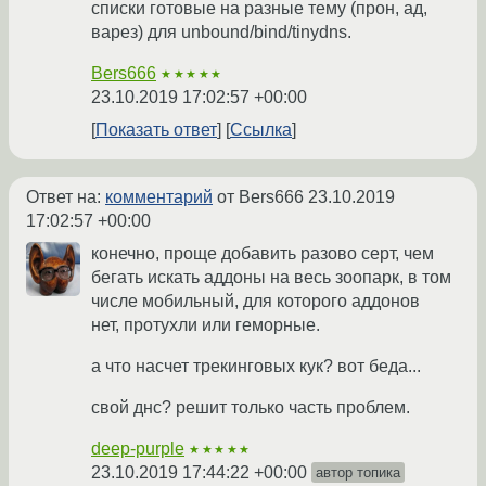
списки готовые на разные тему (прон, ад,
варез) для unbound/bind/tinydns.
Bers666
★★★★★
23.10.2019 17:02:57 +00:00
Показать ответ
Ссылка
Ответ на:
комментарий
от Bers666
23.10.2019
17:02:57 +00:00
конечно, проще добавить разово серт, чем
бегать искать аддоны на весь зоопарк, в том
числе мобильный, для которого аддонов
нет, протухли или геморные.
а что насчет трекинговых кук? вот беда...
свой днс? решит только часть проблем.
deep-purple
★★★★★
23.10.2019 17:44:22 +00:00
автор топика