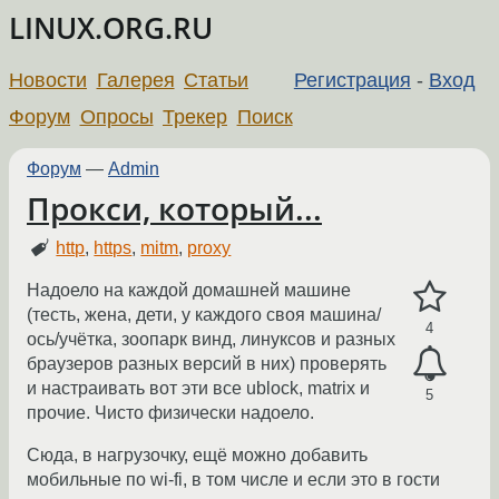
LINUX.ORG.RU
Новости
Галерея
Статьи
Регистрация
-
Вход
Форум
Опросы
Трекер
Поиск
Форум
—
Admin
Прокси, который...
http
,
https
,
mitm
,
proxy
Надоело на каждой домашней машине
(тесть, жена, дети, у каждого своя машина/
4
ось/учётка, зоопарк винд, линуксов и разных
браузеров разных версий в них) проверять
и настраивать вот эти все ublock, matrix и
5
прочие. Чисто физически надоело.
Сюда, в нагрузочку, ещё можно добавить
мобильные по wi-fi, в том числе и если это в гости