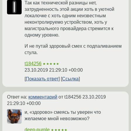
Так как технической разницы нет,
затрудненность этой акции хоть в уютной
локалочке с хоть одним неизвестным
неконтролируемо устройством, хоть у
магистрального провайдера стремится к
одному уровню.
И не путай здоровый смех с подпаливанием
стула.
t184256
★★★★★
23.10.2019 21:29:10 +00:00
Показать ответ
Ссылка
Ответ на:
комментарий
от t184256
23.10.2019
21:29:10 +00:00
и, «здорово» смеясь ты уверен что
желаемое мной невозможно?
deep-purple
★★★★★