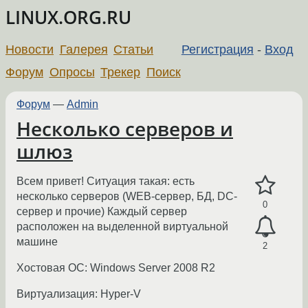
LINUX.ORG.RU
Новости
Галерея
Статьи
Регистрация
-
Вход
Форум
Опросы
Трекер
Поиск
Форум
—
Admin
Несколько серверов и
шлюз
Всем привет! Ситуация такая: есть
несколько серверов (WEB-сервер, БД, DC-
0
сервер и прочие) Каждый сервер
расположен на выделенной виртуальной
машине
2
Хостовая ОС: Windows Server 2008 R2
Виртуализация: Hyper-V