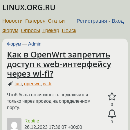
LINUX.ORG.RU
Новости
Галерея
Статьи
Регистрация
-
Вход
Форум
Опросы
Трекер
Поиск
Форум
—
Admin
Как в OpenWrt запретить
доступ к web-интерфейсу
через wi-fi?
luci
,
openwrt
,
wi-fi
Чтоб была возможность подключится
только через провод на определенном
0
порту.
Reptile
3
26.12.2023 17:36:07 +00:00