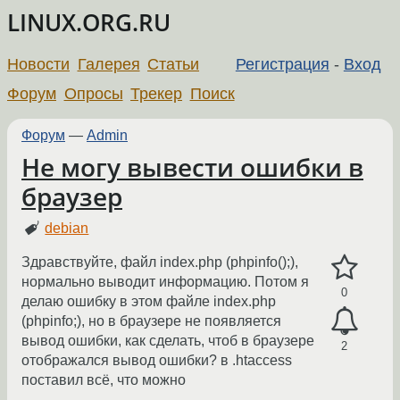
LINUX.ORG.RU
Новости
Галерея
Статьи
Регистрация
-
Вход
Форум
Опросы
Трекер
Поиск
Форум
—
Admin
Не могу вывести ошибки в
браузер
debian
Здравствуйте, файл index.php (phpinfo();),
нормально выводит информацию. Потом я
0
делаю ошибку в этом файле index.php
(phpinfo;), но в браузере не появляется
вывод ошибки, как сделать, чтоб в браузере
2
отображался вывод ошибки? в .htaccess
поставил всё, что можно