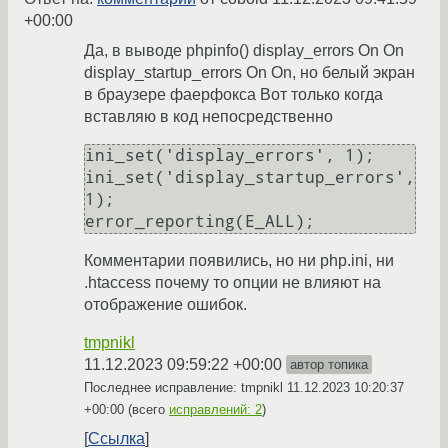
+00:00
Да, в выводе phpinfo() display_errors On On
display_startup_errors On On, но белый экран
в браузере фаерфокса Вот только когда
вставляю в код непосредственно
ini_set('display_errors', 1);

ini_set('display_startup_errors', 
1);

Комментарии появились, но ни php.ini, ни
.htaccess почему то опции не влияют на
отображение ошибок.
tmpnikl
11.12.2023 09:59:22 +00:00
автор топика
Последнее исправление: tmpnikl
11.12.2023 10:20:37
+00:00
(всего
исправлений: 2
)
Ссылка