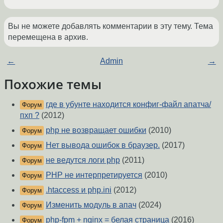
Вы не можете добавлять комментарии в эту тему. Тема
перемещена в архив.
←
Admin
→
Похожие темы
где в убунте находится конфиг-файл апатча/
Форум
пхп ?
(2012)
php не возвращает ошибки
(2010)
Форум
Нет вывода ошибок в браузер.
(2017)
Форум
не ведутся логи php
(2011)
Форум
PHP не интерпретируется
(2010)
Форум
.htaccess и php.ini
(2012)
Форум
Изменить модуль в апач
(2024)
Форум
php-fpm + nginx = белая страница
(2016)
Форум