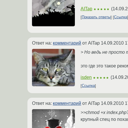
AITap
(
14.09.2
★★★★★
Показать ответы
Ссылка
Ответ на:
комментарий
от AITap
14.09.2010 1
> Но ведь не просто
это где это такое рек
isden
(
14.09.2
★★★★★
Ссылка
Ответ на:
комментарий
от AITap
14.09.2010 1
>>chmod +x index.php
крупный спец по поха