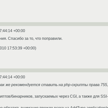
7:44:14 +00:00
ия. Спасибо за то, что поправили.
010 17:53:39 +00:00
)
7:44:14 +00:00
так же рекомендуется ставить на php-скрипты права 755,
риптов/бинарников, запускаемых через CGI, а также для SS
 обратить внимание прежде всего на AddType application/x-