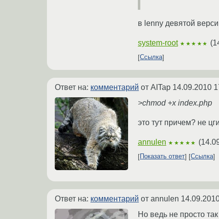
в lenny девятой верси
system-root
(
1
★★★★★
Ссылка
Ответ на:
комментарий
от AITap
14.09.2010 1
>chmod +x index.php
это тут причем? не цг
annulen
(
14.0
★★★★★
Показать ответ
Ссылка
Ответ на:
комментарий
от annulen
14.09.2010
Но ведь не просто та