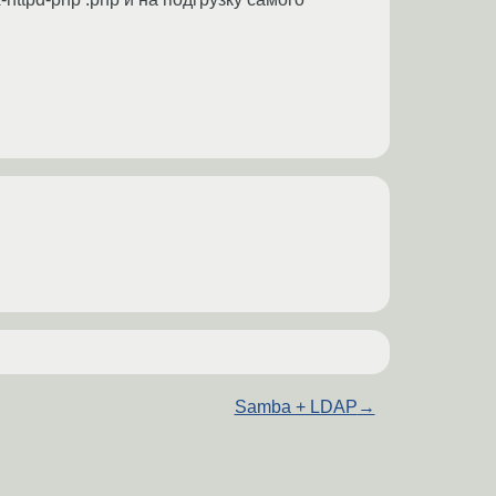
Samba + LDAP
→