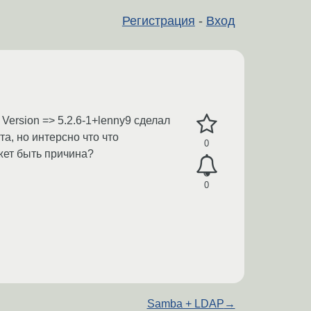
Регистрация
-
Вход
Version => 5.2.6-1+lenny9 сделал
кта, но интерсно что что
0
жет быть причина?
0
Samba + LDAP
→