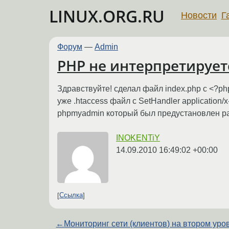
LINUX.ORG.RU
Новости
Г
Форум
—
Admin
PHP не интерпретирует
Здравствуйте! сделал файл index.php с <?php
уже .htaccess файл с SetHandler application/x
phpmyadmin который был предустановлен раб
INOKENTiY
14.09.2010 16:49:02 +00:00
Ссылка
←
Мониторинг сети (клиентов) на втором уро