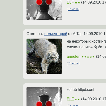
ELF
(
14.09.2010 17
★★
Ссылка
Ответ на:
комментарий
от AITap
14.09.2010 1
на некоторых хостинг
«исполнению» б) бит x
annulen
(
14.0
★★★★★
Ссылка
копай httpd.conf
ELF
(
14.09.2010 17
★★