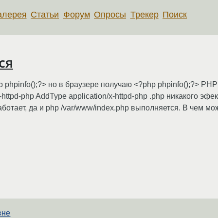
алерея
Статьи
Форум
Опросы
Трекер
Поиск
ся
 phpinfo();?> но в браузере получаю <?php phpinfo();?> PHP 
-httpd-php AddType application/x-httpd-php .php никакого эфе
отает, да и php /var/www/index.php выполняется. В чем мо
вне