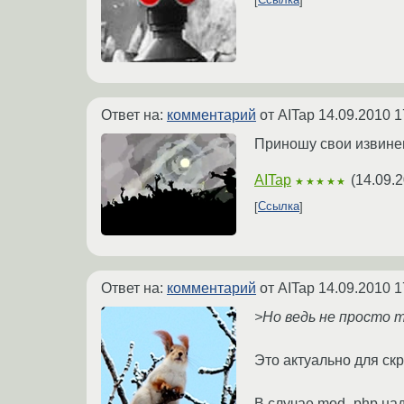
Ссылка
Ответ на:
комментарий
от AITap
14.09.2010 1
Приношу свои извинен
AITap
(
14.09.2
★★★★★
Ссылка
Ответ на:
комментарий
от AITap
14.09.2010 1
>Но ведь не просто 
Это актуально для ск
В случае mod_php надо