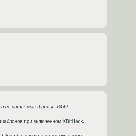
 а на читаемые файлы - 644?
I-шаблонов при включенном XBitHack.
httpd-php .php и на подгрузку самого