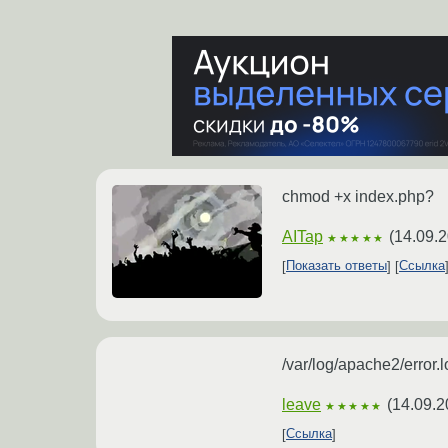
chmod +x index.php?
AITap
(
14.09.2
★★★★★
Показать ответы
Ссылка
/var/log/apache2/error.l
leave
(
14.09.2
★★★★★
Ссылка