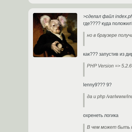
>сделал файл index.ph
где???? куда положил
но в браузере получ
как??? запустив из д
PHP Version => 5.2.
lenny9??? 9?
да и php /var/www/i
охренеть логика
В чем может быть 