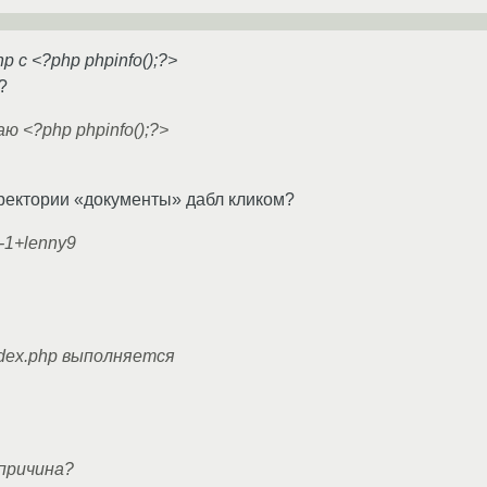
p с <?php phpinfo();?>
?
аю <?php phpinfo();?>
иректории «документы» дабл кликом?
6-1+lenny9
ndex.php выполняется
причина?