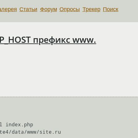
алерея
Статьи
Форум
Опросы
Трекер
Поиск
TP_HOST префикс www.