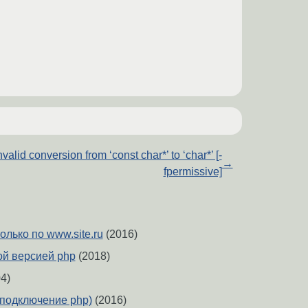
nvalid conversion from ‘const char*’ to ‘char*’ [-
→
fpermissive]
олько по www.site.ru
(2016)
ой версией php
(2018)
4)
(подключение php)
(2016)