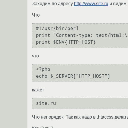
Заходим по адресу
http://www.site.ru
и видим 
Что
#!/usr/bin/perl

print "Content-type: text/html;\
что
<?php

кажет
site.ru
Что непорядок. Так как надо в .htaccss дела