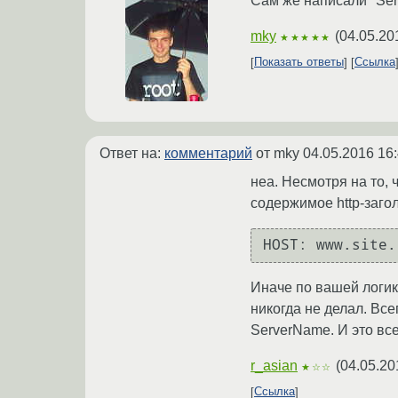
Сам же написали ″Ser
mky
(
04.05.20
★★★★★
Показать ответы
Ссылка
Ответ на:
комментарий
от mky
04.05.2016 16
неа. Несмотря на то, 
содержимое http-заго
Иначе по вашей логик
никогда не делал. Вс
ServerName. И это все
r_asian
(
04.05.20
★☆☆
Ссылка