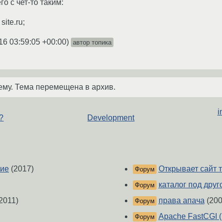
о с чет-то таким:
ite.ru;
16 03:59:05 +00:00
)
автор топика
ему. Тема перемещена в архив.
i
?
Development
ние
(2017)
Открывает сайт т
Форум
каталог под друг
Форум
2011)
права апача
(200
Форум
Apache FastCGI 
Форум