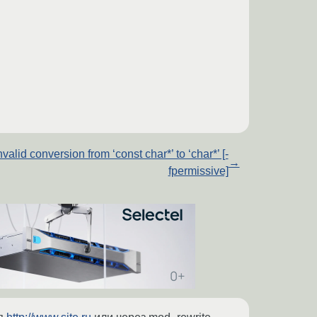
nvalid conversion from ‘const char*’ to ‘char*’ [-
→
fpermissive]