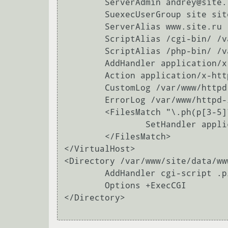
	ServerAdmin andrey@site.ru

	SuexecUserGroup site site

	ServerAlias www.site.ru

	ScriptAlias /cgi-bin/ /var/www/site/data/www/site.ru/cgi-bin/

	ScriptAlias /php-bin/ /var/www/php-bin/site/

	AddHandler application/x-httpd-php5 .php .php3 .php4 .php5 .phtml

	Action application/x-httpd-php5 /php-bin/php

	CustomLog /var/www/httpd-logs/site.ru.access.log combined

	ErrorLog /var/www/httpd-logs/site.ru.error.log

	<FilesMatch "\.ph(p[3-5]?|tml)$">

		SetHandler application/x-httpd-php5

	</FilesMatch>

</VirtualHost>

<Directory /var/www/site/data/ww
	AddHandler cgi-script .pl

	Options +ExecCGI

</Directory>
