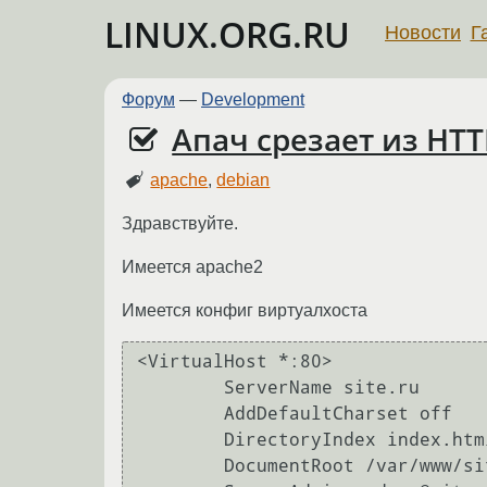
LINUX.ORG.RU
Новости
Г
Форум
—
Development
Апач срезает из HT
apache
,
debian
Здравствуйте.
Имеется apache2
Имеется конфиг виртуалхоста
<VirtualHost *:80>

	ServerName site.ru

	AddDefaultCharset off

	DirectoryIndex index.html index.php

	DocumentRoot /var/www/site4/data/www/site.ru
