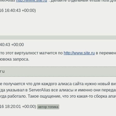
verAlias
http://www.site.ru
″. Делайте отдельный virtual host д
16 16:40:43 +00:00
)
:40:43 +00:00
что этот виртуалхост матчится по
http://www.site.ru
в перемен
ловока запроса.
е получается что для каждого алиаса сайта нужно новый вир
егда указывал в ServerAlias все алиасы и именно они пере
гда работало. Такое ощущение, что это какая-то сборка апа
16 18:20:01 +00:00
)
автор топика