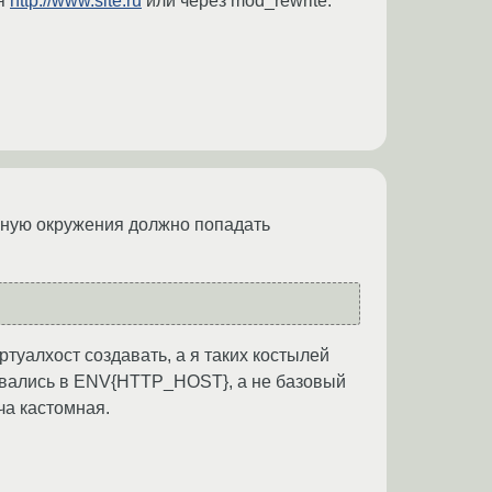
ля
http://www.site.ru
или через mod_rewrite.
ную окружения должно попадать
туалхост создавать, а я таких костылей
давались в ENV{HTTP_HOST}, а не базовый
ча кастомная.