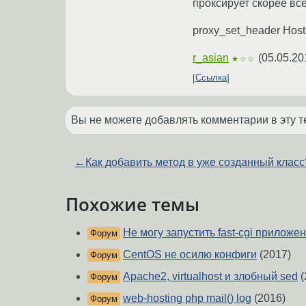
проксирует скорее всег
proxy_set_header Host s
r_asian
(
05.05.20
★☆☆
Ссылка
Вы не можете добавлять комментарии в эту т
←
Как добавить метод в уже созданный класс
Похожие темы
Не могу запустить fast-cgi приложе
Форум
CentOS не осилю конфиги
(2017)
Форум
Apache2, virtualhost и злобный sed
(
Форум
web-hosting php mail() log
(2016)
Форум