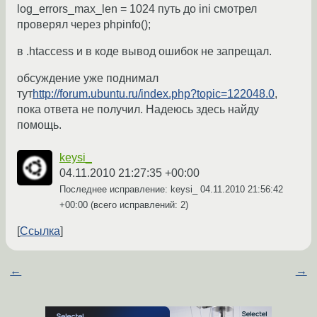
log_errors_max_len = 1024 путь до ini смотрел
проверял через phpinfo();
в .htaccess и в коде вывод ошибок не запрещал.
обсуждение уже поднимал
тут
http://forum.ubuntu.ru/index.php?topic=122048.0
,
пока ответа не получил. Надеюсь здесь найду
помощь.
keysi_
04.11.2010 21:27:35 +00:00
Последнее исправление: keysi_
04.11.2010 21:56:42
+00:00
(всего исправлений: 2)
Ссылка
←
→