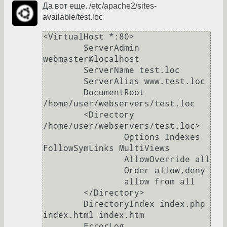
Да вот еще. /etc/apache2/sites-
available/test.loc
<VirtualHost *:80>

	ServerAdmin 
webmaster@localhost

	ServerName test.loc

	ServerAlias www.test.loc

	DocumentRoot 
/home/user/webservers/test.loc

	<Directory 
/home/user/webservers/test.loc>

		Options Indexes 
FollowSymLinks MultiViews

		AllowOverride all

		Order allow,deny

		allow from all

	</Directory>

	DirectoryIndex index.php 
index.html index.htm

	ErrorLog 