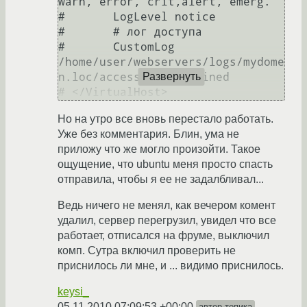
warn, error, crit,alert, emerg.

# 	LogLevel notice

# 	# лог доступа

# 	CustomLog 
/home/user/webservers/logs/mydome
n.loc/access.log combined

Развернуть
Но на утро все вновь перестало работать.
Уже без комментария. Блин, ума не
приложу что же могло произойти. Такое
ощущение, что ubuntu меня просто спасть
отправила, чтобы я ее не задалбливал...
Ведь ничего не менял, как вечером комент
удалил, сервер перегрузил, увидел что все
работает, отписался на фруме, выключил
комп. Сутра включил проверить не
приснилось ли мне, и ... видимо приснилось.
keysi_
05.11.2010 07:09:53 +00:00
автор топика