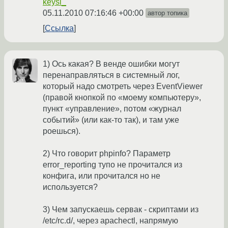
keysi_
05.11.2010 07:16:46 +00:00
автор топика
Ссылка
1) Ось какая? В венде ошибки могут
перенаправляться в системный лог,
который надо смотреть через EventViewer
(правой кнопкой по «моему компьютеру»,
пункт «управление», потом «журнал
событий» (или как-то так), и там уже
роешься).
2) Что говорит phpinfo? Параметр
error_reporting тупо не прочитался из
конфига, или прочитался но не
используется?
3) Чем запускаешь сервак - скриптами из
/etc/rc.d/, через apachectl, напрямую