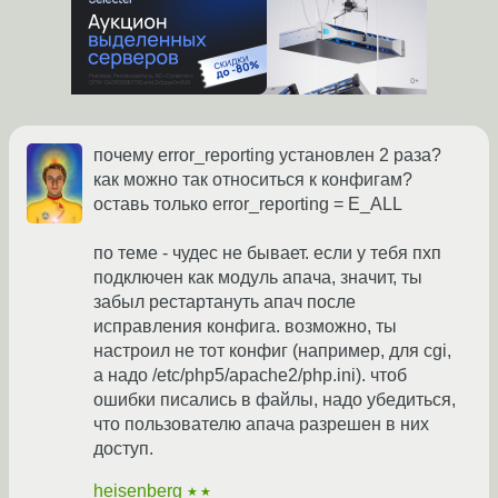
почему error_reporting установлен 2 раза?
как можно так относиться к конфигам?
оставь только error_reporting = E_ALL
по теме - чудес не бывает. если у тебя пхп
подключен как модуль апача, значит, ты
забыл рестартануть апач после
исправления конфига. возможно, ты
настроил не тот конфиг (например, для cgi,
а надо /etc/php5/apache2/php.ini). чтоб
ошибки писались в файлы, надо убедиться,
что пользователю апача разрешен в них
доступ.
heisenberg
★★