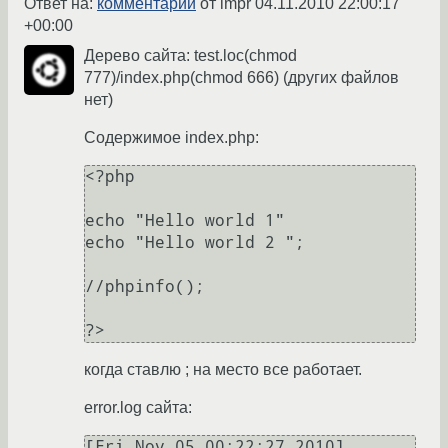
Ответ на:
комментарий
от impr
04.11.2010 22:00:17
+00:00
Дерево сайта: test.loc(chmod
777)/index.php(chmod 666) (других файлов
нет)
Содержимое index.php:
<?php

echo "Hello world 1"

echo "Hello world 2 ";

//phpinfo();

когда ставлю ; на место все работает.
error.log сайта:
[Fri Nov 05 00:22:27 2010] 