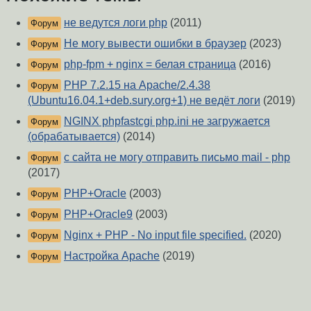
не ведутся логи php
(2011)
Форум
Не могу вывести ошибки в браузер
(2023)
Форум
php-fpm + nginx = белая страница
(2016)
Форум
PHP 7.2.15 на Apache/2.4.38
Форум
(Ubuntu16.04.1+deb.sury.org+1) не ведёт логи
(2019)
NGINX phpfastcgi php.ini не загружается
Форум
(обрабатывается)
(2014)
с сайта не могу отправить письмо mail - php
Форум
(2017)
PHP+Oracle
(2003)
Форум
PHP+Oracle9
(2003)
Форум
Nginx + PHP - No input file specified.
(2020)
Форум
Настройка Apache
(2019)
Форум