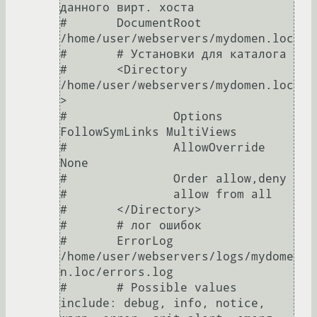
данного вирт. хоста

# 	DocumentRoot 
/home/user/webservers/mydomen.loc

# 	# Установки для каталога

# 	<Directory 
/home/user/webservers/mydomen.loc
>

# 		Options 
FollowSymLinks MultiViews

# 		AllowOverride 
None

# 		Order allow,deny

# 		allow from all

# 	</Directory>

# 	# лог ошибок

# 	ErrorLog 
/home/user/webservers/logs/mydome
n.loc/errors.log

# 	# Possible values 
include: debug, info, notice, 