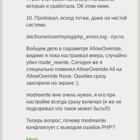
которая и сработала. Об этом ниже.
10. Пробовал, исход тотже, даже на чистой
системе.
/etc/home/user/mylog/php_errors.log - пусто.
Вобщем дело в параметре AllowOverridе,
видимо я пока настраивал вчера, случайно
убил mode_rewrite. Сегодня же я
специально поменял AllowOverride All на
AllowOverride None. Ошибки сразу
заискрили на экране :).
modrewrite мне очень нужен, я его при
настройке всегда сразу включал (я же не
подозревал что такое может быть!!!)
Теперь вопрос, почему modrewrite
конфликтует с выводом ошибок PHP?
keysi_