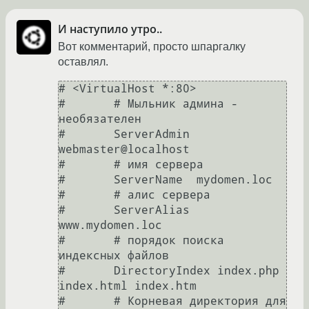
И наступило утро..
Вот комментарий, просто шпаргалку
оставлял.
# <VirtualHost *:80>

# 	# Мыльник админа - 
необязателен

# 	ServerAdmin 
webmaster@localhost

# 	# имя сервера

# 	ServerName  mydomen.loc

# 	# алис сервера

# 	ServerAlias 
www.mydomen.loc

# 	# порядок поиска 
индексных файлов	

# 	DirectoryIndex index.php 
index.html index.htm

# 	# Корневая директория для 