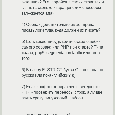
экзешник? //т.е. поройся в своих скриптах и
глянь насколько извращенским способом
запускается апач
4) Сервак действительно имеет права
писать логи туда, куда должен их писать?
5) Есть какие-нибудь критические ошибки
самого сервака или PHP при старте? Типа
«аааа, php5: segmentation fault» или типа
того
6) В слову E_STRICT буква C написана по
русски или по-английски? )))
7) Если конфиг скопирасчен с вендового
PHP - проверить переносы строк, а лучше
взять сразу линуксовый шаблон
... ну и еще тыщи разных)