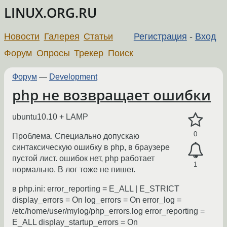
LINUX.ORG.RU
Новости
Галерея
Статьи
Регистрация
-
Вход
Форум
Опросы
Трекер
Поиск
Форум
—
Development
php не возвращает ошибки
ubuntu10.10 + LAMP
0
Проблема. Специально допускаю
синтаксическую ошибку в php, в браузере
пустой лист. ошибок нет, php работает
1
нормально. В лог тоже не пишет.
в php.ini: error_reporting = E_ALL | E_STRICT
display_errors = On log_errors = On error_log =
/etc/home/user/mylog/php_errors.log error_reporting =
E_ALL display_startup_errors = On