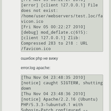
[error] [client 127.0.0.1] File 
does not exist: 
/home/user/webservers/test.loc/fa
vicon.ico

[Fri Nov 05 00:22:27 2010] 
[debug] mod_deflate.c(615): 
[client 127.0.0.1] Zlib: 
Compressed 283 to 218 : URL 
ошибок php не вижу
error.log apache:
[Thu Nov 04 23:48:35 2010] 
[notice] caught SIGTERM, shutting 
down

[Thu Nov 04 23:48:36 2010] 
[notice] Apache/2.2.16 (Ubuntu) 
PHP/5.3.3-1ubuntu9.1 with 
Suhosin-Patch configured -- 