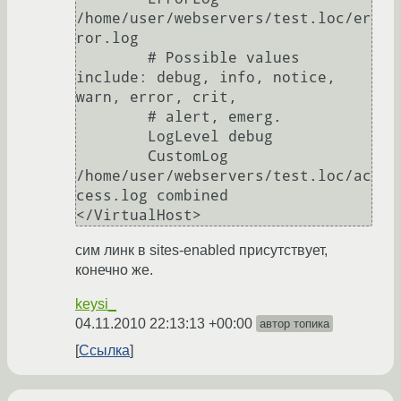
/home/user/webservers/test.loc/er
ror.log

	# Possible values 
include: debug, info, notice, 
warn, error, crit,

	# alert, emerg.

	LogLevel debug

	CustomLog 
/home/user/webservers/test.loc/ac
cess.log combined

сим линк в sites-enabled присутствует,
конечно же.
keysi_
04.11.2010 22:13:13 +00:00
автор топика
Ссылка