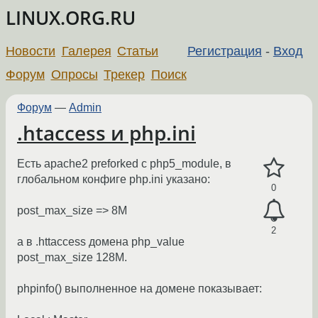
LINUX.ORG.RU
Новости
Галерея
Статьи
Регистрация
-
Вход
Форум
Опросы
Трекер
Поиск
Форум
—
Admin
.htaccess и php.ini
Есть apache2 preforked с php5_module, в
глобальном конфиге php.ini указано:
0
post_max_size => 8M
2
а в .httaccess домена php_value
post_max_size 128M.
phpinfo() выполненное на домене показывает: