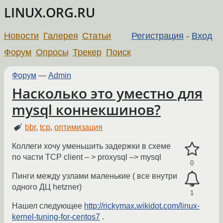
LINUX.ORG.RU
Новости
Галерея
Статьи
Регистрация
-
Вход
Форум
Опросы
Трекер
Поиск
Форум
—
Admin
Насколько это уместно для
mysql коннекшинов?
bbr
,
tcp
,
оптимизация
Коллеги хочу уменьшить задержки в схеме
по части TCP client – > proxysql –> mysql
0
Пинги между узлами маленькие ( все внутри
одного ДЦ hetzner)
1
Нашел следующее
http://rickymax.wikidot.com/linux-
kernel-tuning-for-centos7
.