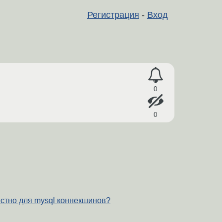
Регистрация
-
Вход
0
0
естно для mysql коннекшинов?