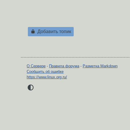
Добавить топик
О Сервере
-
Правила форума
-
Разметка Markdown
Сообщить об ошибке
https://www.linux.org.ru/