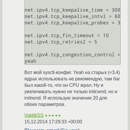
net.ipv4.tcp_keepalive_time = 300

net.ipv4.tcp_keepalive_intvl = 60

net.ipv4.tcp_keepalive_probes = 3

net.ipv4.tcp_fin_timeout = 10

net.ipv4.tcp_retries2 = 5

net.ipv4.tcp_congestion_control = 
Вот мой sysctl-конфиг. Yeah на старых (<3.4)
ядрах использовать не рекомендую, там баг
был какой-то, что он CPU жрал. Ну и
увеличивать нужно не только initcwnd, но и
initrwnd. Я использую значение 20 для
обоих параметров.
ValdikSS
★★★★★
15.12.2014 17:29:33 +00:00