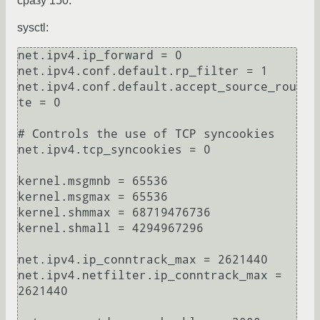
сразу 150.
sysctl:
net.ipv4.ip_forward = 0

net.ipv4.conf.default.rp_filter = 1

net.ipv4.conf.default.accept_source_rou
te = 0

# Controls the use of TCP syncookies

net.ipv4.tcp_syncookies = 0

kernel.msgmnb = 65536

kernel.msgmax = 65536

kernel.shmmax = 68719476736

kernel.shmall = 4294967296

net.ipv4.ip_conntrack_max = 2621440

net.ipv4.netfilter.ip_conntrack_max = 
2621440
