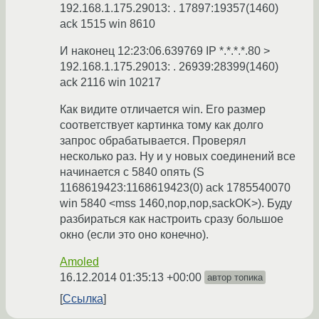
192.168.1.175.29013: . 17897:19357(1460)
ack 1515 win 8610
И наконец 12:23:06.639769 IP *.*.*.*.80 >
192.168.1.175.29013: . 26939:28399(1460)
ack 2116 win 10217
Как видите отличается win. Его размер
соответствует картинка тому как долго
запрос обрабатывается. Проверял
несколько раз. Ну и у новых соединений все
начинается с 5840 опять (S
1168619423:1168619423(0) ack 1785540070
win 5840 <mss 1460,nop,nop,sackOK>). Буду
разбираться как настроить сразу большое
окно (если это оно конечно).
Amoled
16.12.2014 01:35:13 +00:00
автор топика
Ссылка