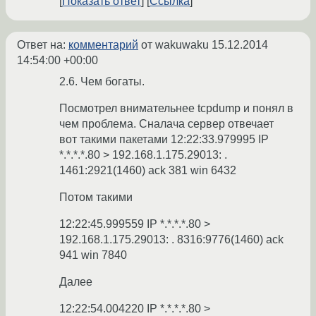
Показать ответ
Ссылка
Ответ на:
комментарий
от wakuwaku
15.12.2014
14:54:00 +00:00
2.6. Чем богаты.
Посмотрел внимательнее tcpdump и понял в
чем проблема. Сналача сервер отвечает
вот такими пакетами 12:22:33.979995 IP
*.*.*.*.80 > 192.168.1.175.29013: .
1461:2921(1460) ack 381 win 6432
Потом такими
12:22:45.999559 IP *.*.*.*.80 >
192.168.1.175.29013: . 8316:9776(1460) ack
941 win 7840
Далее
12:22:54.004220 IP *.*.*.*.80 >