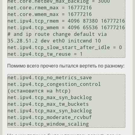
net.core.netdev_max_backlog = 3000

net.core.rmem_max = 16777216

net.core.wmem_max = 16777216

net.ipv4.tcp_rmem = 4096 87380 16777216

net.ipv4.tcp_wmem = 4096 65536 16777216

# and ip route change default via 
35.28.51.2 dev eth0 initcwnd 10

net.ipv4.tcp_slow_start_after_idle = 0

Помимо всего прочего пытался вертеть по разному:
net.ipv4.tcp_no_metrics_save

net.ipv4.tcp_congestion_control 
(остановится на htcp)

net.ipv4.tcp_max_syn_backlog

net.ipv4.tcp_max_tw_buckets

net.ipv4.tcp_max_syn_backlog

net.ipv4.tcp_moderate_rcvbuf
