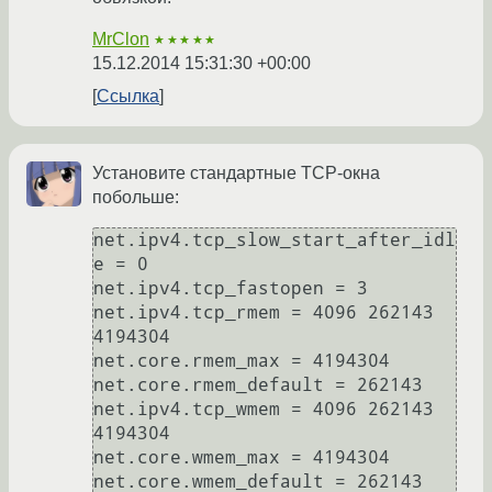
MrClon
★★★★★
15.12.2014 15:31:30 +00:00
Ссылка
Установите стандартные TCP-окна
побольше:
net.ipv4.tcp_slow_start_after_idl
e = 0

net.ipv4.tcp_fastopen = 3

net.ipv4.tcp_rmem = 4096 262143 
4194304

net.core.rmem_max = 4194304

net.core.rmem_default = 262143

net.ipv4.tcp_wmem = 4096 262143 
4194304

net.core.wmem_max = 4194304

net.core.wmem_default = 262143
