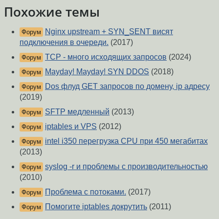
Похожие темы
Nginx upstream + SYN_SENT висят
Форум
подключения в очереди.
(2017)
TCP - много исходящих запросов
(2024)
Форум
Mayday! Mayday! SYN DDOS
(2018)
Форум
Dos флуд GET запросов по домену, ip адресу
Форум
(2019)
SFTP медленный
(2013)
Форум
iptables и VPS
(2012)
Форум
intel i350 перегрузка CPU при 450 мегабитах
Форум
(2013)
syslog -r и проблемы с производительностью
Форум
(2010)
Проблема с потоками.
(2017)
Форум
Помогите iptables докрутить
(2011)
Форум