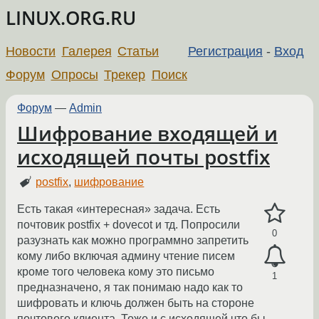
LINUX.ORG.RU
Новости
Галерея
Статьи
Регистрация
-
Вход
Форум
Опросы
Трекер
Поиск
Форум
—
Admin
Шифрование входящей и
исходящей почты postfix
postfix
,
шифрование
Есть такая «интересная» задача. Есть
почтовик postfix + dovecot и тд. Попросили
0
разузнать как можно программно запретить
кому либо включая админу чтение писем
кроме того человека кому это письмо
1
предназначено, я так понимаю надо как то
шифровать и ключь должен быть на стороне
почтового клиента. Тоже и с исходящей что бы