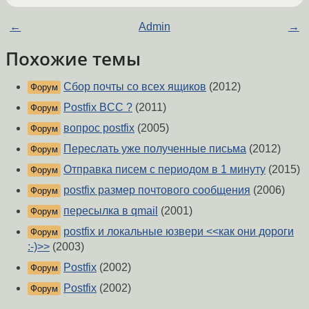
←
Admin
→
Похожие темы
Сбор почты со всех ящиков
(2012)
Форум
Postfix BCC ?
(2011)
Форум
вопрос postfix
(2005)
Форум
Переслать уже полученные письма
(2012)
Форум
Отправка писем c периодом в 1 минуту
(2015)
Форум
postfix размер почтового сообщения
(2006)
Форум
пересылка в qmail
(2001)
Форум
postfix и локальные юзвери <<как они дороги
Форум
:-)>>
(2003)
Postfix
(2002)
Форум
Postfix
(2002)
Форум