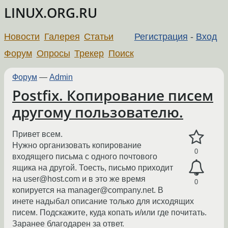
LINUX.ORG.RU
Новости
Галерея
Статьи
Регистрация
-
Вход
Форум
Опросы
Трекер
Поиск
Форум
—
Admin
Postfix. Копирование писем
другому пользователю.
Привет всем.
Нужно организовать копирование
0
входящего письма с одного почтового
ящика на другой. Тоесть, письмо приходит
на user@host.com и в это же время
0
копируется на manager@company.net. В
инете надыбал описание только для исходящих
писем. Подскажите, куда копать и/или где почитать.
Заранее благодарен за ответ.