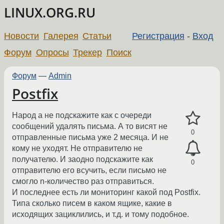
LINUX.ORG.RU
Новости
Галерея
Статьи
Регистрация
-
Вход
Форум
Опросы
Трекер
Поиск
Форум
—
Admin
Postfix
Народ а не подскажите как с очереди
сообщений удалять письма. А то висят не
0
отправленные письма уже 2 месяца. И не
кому не уходят. Не отправителю не
получателю. И заодно подскажите как
0
отправителю его всучить, если письмо не
смогло n-количество раз отправиться.
И последнее есть ли мониторинг какой под Postfix.
Типа сколько писем в каком ящике, какие в
исходящих зациклились, и т.д. и тому подобное.