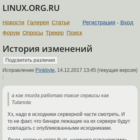
LINUX.ORG.RU
Новости
Галерея
Статьи
Регистрация
-
Вход
Форум
Опросы
Трекер
Поиск
История изменений
Исправление
Pinkbyte
,
14.12.2017 13:45
(текущая версия)
:
а как тогда работаю такие сервисы как
Tutanota
Хз, надо в исходники серверной части смотреть. И
то не факт, что бинари лежащие на их сервере будут
совпадать с опубликованными исходниками.
Люди, которые хотят быть «немного параноиками»,