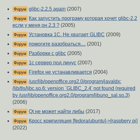
glibc-2.2.5 again
(2007)
Форум
Как запустить програму которая хочет glibc-2.2
Форум
если у меня он 2.3 ?
(2005)
Установка 1C. Не хватает GLIBC
(2009)
Форум
помогите разобраться....
(2001)
Форум
Разборки с glibc
(2005)
Форум
1c сервер под линус
(2007)
Форум
Firefox не устанавливается
(2004)
Форум
/usr/lib/openoffice.org2.0/program/javaldx:
Форум
/lib/tls/libc.so.6: version `GLIBC_2.4' not found (required
by /usr/lib/openoffice.org2.0/program/libuno_sal.so.3)
(2006)
Qt не может найти либы
(2017)
Форум
Кросс компиляция [fedora/ubuntu]->[raspbery pi]
Форум
(2022)