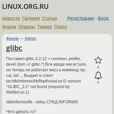
LINUX.ORG.RU
Новости
Галерея
Статьи
Регистрация
-
Вход
Форум
Опросы
Трекер
Поиск
Форум
—
Admin
glibc
Поставил glibc-2.2-12 + common, profile,
devel (rpm -U glibc-*) Все вроде как встало,
0
но теперь не работает масса комманд: tar,
cat, tail ... Выдает в ответ:
tar:/db/informix/lib/libpthread.so.0: version
0
"GLIBC_2.2" not found (required by
/lib/librt.so.1)
/db/informix/lib - либы СУБД INFORMIX
Чего делать то?