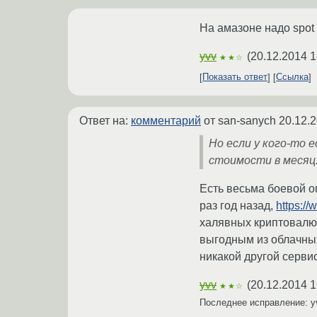
На амазоне надо spot 
yvv
(
20.12.2014 1
★★☆
Показать ответ
Ссылка
Ответ на:
комментарий
от san-sanych
20.12.2
Но если у кого-то 
стоимости в месяц
Есть весьма боевой о
раз год назад,
https:/
халявных криптовалют
выгодным из облачных
никакой другой серви
yvv
(
20.12.2014 1
★★☆
Последнее исправление: 