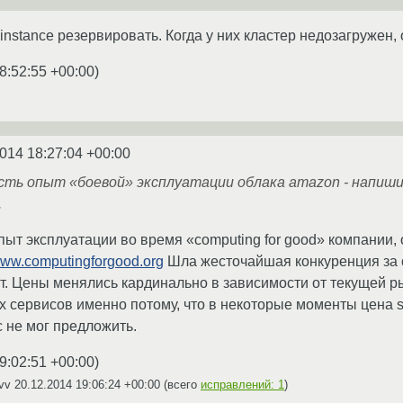
instance резервировать. Когда у них кластер недозагружен,
8:52:55 +00:00
)
014 18:27:04 +00:00
есть опыт «боевой» эксплуатации облака amazon - напиши
.
пыт эксплуатации во время «computing for good» компании,
/www.computingforgood.org
Шла жесточайшая конкуренция за
. Цены менялись кардинально в зависимости от текущей р
 сервисов именно потому, что в некоторые моменты цена sp
с не мог предложить.
9:02:51 +00:00
)
yvv
20.12.2014 19:06:24 +00:00
(всего
исправлений: 1
)