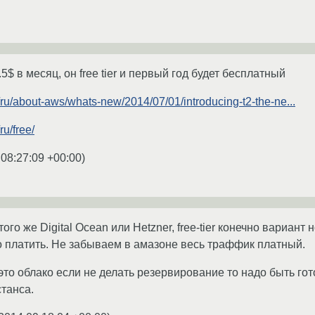
.5$ в месяц, он free tier и первый год будет бесплатный
ru/about-aws/whats-new/2014/07/01/introducing-t2-the-ne...
u/free/
 08:27:09 +00:00
)
ого же Digital Ocean или Hetzner, free-tier конечно вариант
о платить. Не забываем в амазоне весь траффик платный.
это облако если не делать резервирование то надо быть го
станса.