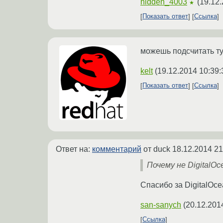
hidden_4003
(
19.12.
★
Показать ответ
Ссылка
можешь подсчитать т
kelt
(
19.12.2014 10:39:
Показать ответ
Ссылка
Ответ на:
комментарий
от duck
18.12.2014 21
Почему не DigitalO
Спасибо за DigitalOce
san-sanych
(
20.12.201
Ссылка