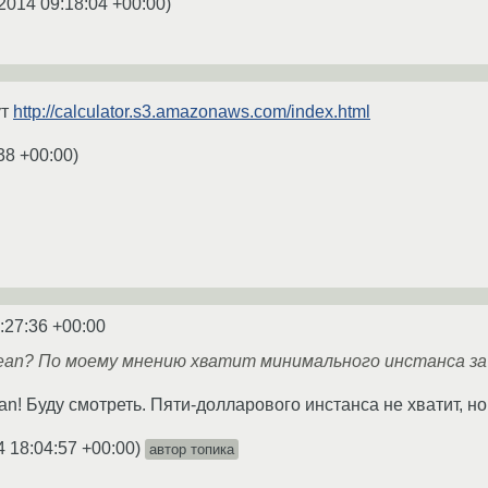
2014 09:18:04 +00:00
)
ут
http://calculator.s3.amazonaws.com/index.html
38 +00:00
)
:27:36 +00:00
cean? По моему мнению хватит минимального инстанса за
an! Буду смотреть. Пяти-долларового инстанса не хватит, н
4 18:04:57 +00:00
)
автор топика