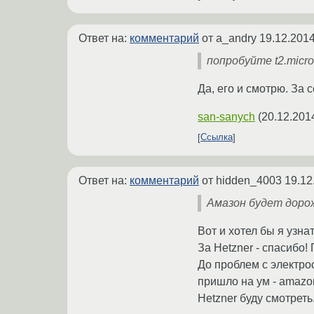
Ответ на:
комментарий
от a_andry
19.12.2014
попробуйте t2.micro
Да, его и смотрю. За 
san-sanych
(
20.12.201
Ссылка
Ответ на:
комментарий
от hidden_4003
19.12
Амазон будет дорож
Вот и хотел бы я узна
За Hetzner - спасибо!
До проблем с электро
пришло на ум - amazo
Hetzner буду смотреть