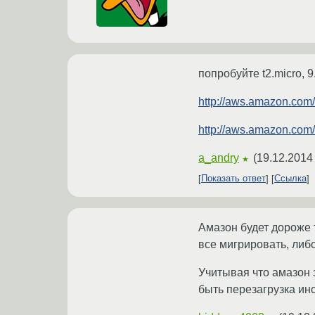
попробуйте t2.micro, 9
http://aws.amazon.com/
http://aws.amazon.com/r
a_andry
(
19.12.2014
★
Показать ответ
Ссылка
Амазон будет дороже т
все мигрировать, либ
Учитывая что амазон 
быть перезагрузка ин