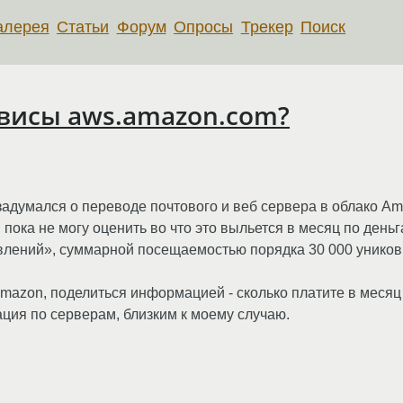
алерея
Статьи
Форум
Опросы
Трекер
Поиск
рвисы aws.amazon.com?
задумался о переводе почтового и веб сервера в облако A
 пока не могу оценить во что это выльется в месяц по деньг
ъявлений», суммарной посещаемостью порядка 30 000 уников
amazon, поделиться информацией - сколько платите в месяц
ция по серверам, близким к моему случаю.