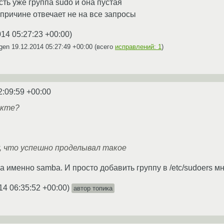
 есть уже группа sudo и она пустая
о причине отвечает не на все запросы
014 05:27:23 +00:00
)
zgen
19.12.2014 05:27:49 +00:00
(всего
исправлений: 1
)
2:09:59 +00:00
екте?
 что успешно проделывал такое
а именно samba. И просто добавить группу в /etc/sudoers м
14 06:35:52 +00:00
)
автор топика