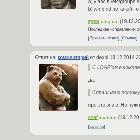
а) у вас в /etc/groups
b) winbind по какой-т
zgen
(
19.12.2
★★★★★
Последнее исправление: 
Показать ответ
Ссылка
Ответ на:
комментарий
от dexpl
18.12.2014 2
С LDAP'ом в компл
да.
Спрашиваю потому,
про это знаю. Но нужн
snaf
(
19.12.20
★★★★★
Ссылка