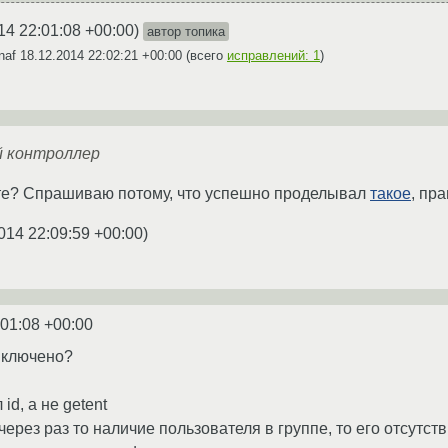
14 22:01:08 +00:00
)
автор топика
naf
18.12.2014 22:02:21 +00:00
(всего
исправлений: 1
)
й контроллер
те? Спрашиваю потому, что успешно проделывал
такое
, пр
014 22:09:59 +00:00
)
:01:08 +00:00
включено?
id, а не getent
 через раз то наличие пользователя в группе, то его отсутст