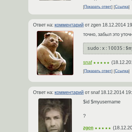
Показать ответ
Ссылка
Ответ на:
комментарий
от zgen
18.12.2014 19
точно, забыл это уточ
sudo:x:10035:$m
snaf
(
18.12.20
★★★★★
Показать ответ
Ссылка
Ответ на:
комментарий
от snaf
18.12.2014 19
$id $myusername
?
zgen
(
18.12.2
★★★★★