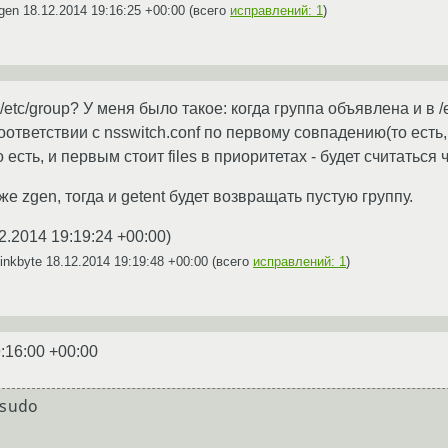
zgen
18.12.2014 19:16:25 +00:00
(всего
исправлений: 1
)
/etc/group? У меня было такое: когда группа объявлена и в /
оответствии с nsswitch.conf по первому совпадению(то есть, 
о есть, и первым стоит files в приоритетах - будет считаться 
же zgen, тогда и getent будет возвращать пустую группу.
2.2014 19:19:24 +00:00
)
inkbyte
18.12.2014 19:19:48 +00:00
(всего
исправлений: 1
)
:16:00 +00:00
udo
