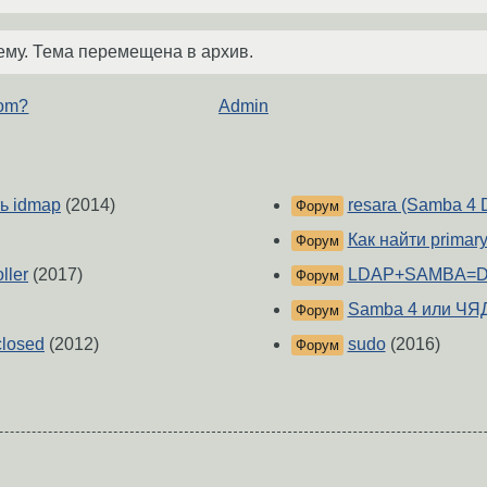
ему. Тема перемещена в архив.
com?
Admin
ть idmap
(2014)
resara (Samba 4 
Форум
Как найти primary
Форум
ller
(2017)
LDAP+SAMBA=Doma
Форум
Samba 4 или ЧЯ
Форум
closed
(2012)
sudo
(2016)
Форум