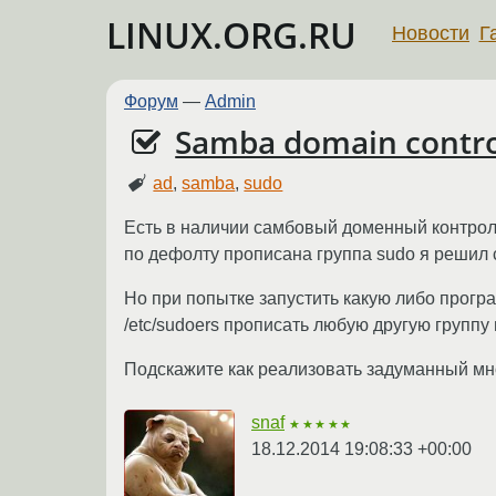
LINUX.ORG.RU
Новости
Г
Форум
—
Admin
Samba domain contro
ad
,
samba
,
sudo
Есть в наличии самбовый доменный контролле
по дефолту прописана группа sudo я решил с
Но при попытке запустить какую либо програ
/etc/sudoers прописать любую другую группу
Подскажите как реализовать задуманный мн
snaf
★★★★★
18.12.2014 19:08:33 +00:00