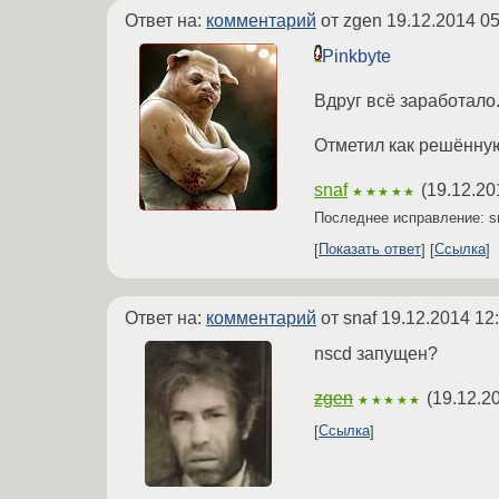
Ответ на:
комментарий
от zgen
19.12.2014 05
Pinkbyte
Вдруг всё заработало.
Отметил как решённую
snaf
(
19.12.20
★★★★★
Последнее исправление: s
Показать ответ
Ссылка
Ответ на:
комментарий
от snaf
19.12.2014 12
nscd запущен?
zgen
(
19.12.2
★★★★★
Ссылка