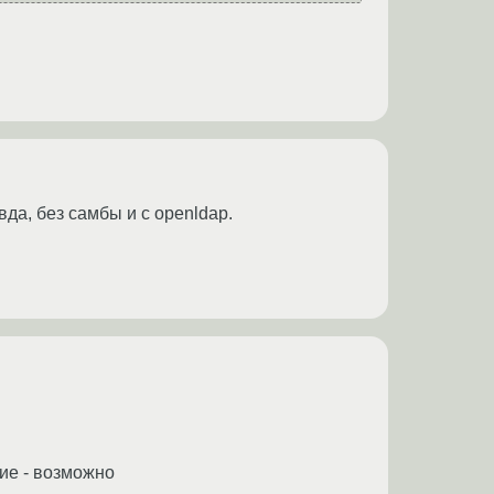
авда, без самбы и с openldap.
вие - возможно