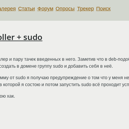
алерея
Статьи
Форум
Опросы
Трекер
Поиск
ller + sudo
р и пару тачек введенных в него. Заметив что в deb-подоб
оздать в домене группу sudo и добавить себя в неё.
мму от sudo я получаю предупреждение о том что у меня нет
 в которой я состою и потом запустить sudo всё проходит ус
ою хак.