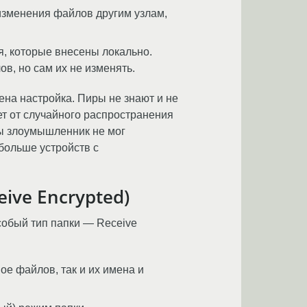
 изменения файлов другим узлам,
я, которые внесены локально.
в, но сам их не изменять.
ена настройка. Пиры не знают и не
 от случайного распространения
бы злоумышленник не мог
больше устройств с
ve Encrypted)
собый тип папки — Receive
е файлов, так и их имена и