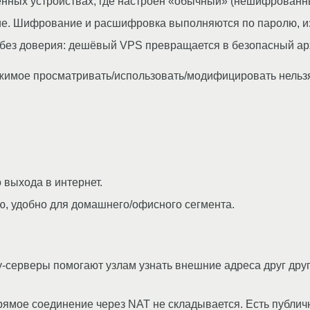
нных устройствах, где настроен «обычный» (нешифрованн
е. Шифрование и расшифровка выполняются по паролю, и
 без доверия: дешёвый VPS превращается в безопасный ар
ржимое просматривать/использовать/модифицировать нельзя
 выхода в интернет.
ю, удобно для домашнего/офисного сегмента.
ry‑серверы помогают узлам узнать внешние адреса друг дру
прямое соединение через NAT не складывается. Есть публич