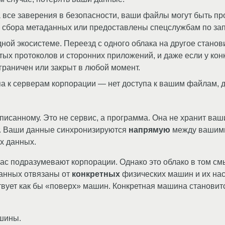
 все заверения в безопасности, ваши файлы могут быть п
 сбора метаданных или предоставлены спецслужбам по зап
ной экосистеме. Переезд с одного облака на другое стано
ых протоколов и сторонних приложений, и даже если у конк
граничен или закрыт в любой момент.
а к серверам корпорации — нет доступа к вашим файлам, 
санному. Это не сервис, а программа. Она не хранит ваш
ет. Ваши данные синхронизируются
напрямую
между вашими 
х данных.
час подразумевают корпорации. Однако это облако в том см
данных отвязаны от
конкретных
физических машин и их нас
твует как бы «поверх» машин. Конкретная машина становит
шины.