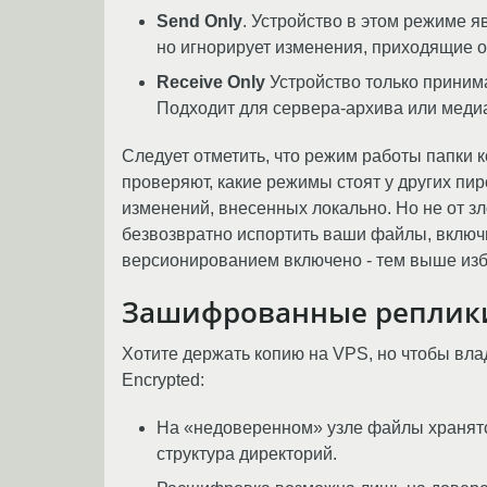
Send Only
. Устройство в этом режиме 
но игнорирует изменения, приходящие о
Receive Only
Устройство только принима
Подходит для сервера-архива или медиа
Следует отметить, что режим работы папки к
проверяют, какие режимы стоят у других пи
изменений, внесенных локально. Но не от з
безвозвратно испортить ваши файлы, включ
версионированием включено - тем выше изб
Зашифрованные реплики 
Хотите держать копию на VPS, но чтобы вла
Encrypted:
На «недоверенном» узле файлы хранятс
структура директорий.