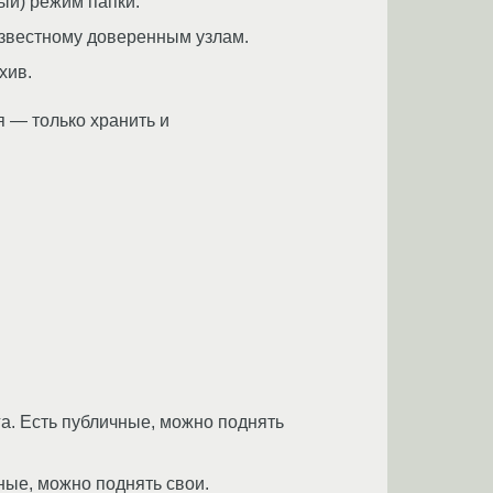
ый) режим папки.
звестному доверенным узлам.
хив.
 — только хранить и
га. Есть публичные, можно поднять
ные, можно поднять свои.