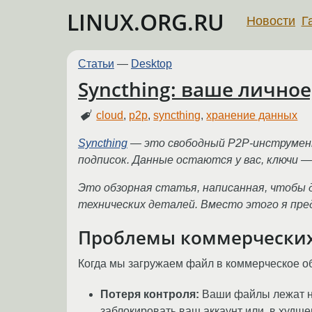
LINUX.ORG.RU
Новости
Г
Статьи
—
Desktop
Syncthing: ваше лично
cloud
,
p2p
,
syncthing
,
хранение данных
Syncthing
— это свободный P2P‑инструмент
подписок. Данные остаются у вас, ключи —
Это обзорная статья, написанная, чтобы 
технических деталей. Вместо этого я пре
Проблемы коммерческих 
Когда мы загружаем файл в коммерческое обла
Потеря контроля:
Ваши файлы лежат на
заблокировать ваш аккаунт или, в худше