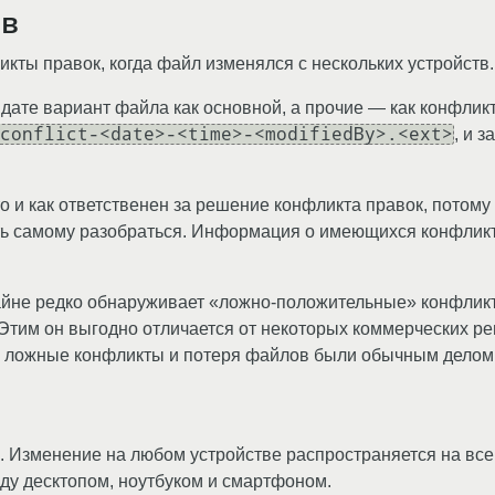
ов
кты правок, когда файл изменялся с нескольких устройств.
 дате вариант файла как основной, а прочие — как конфли
conflict-<date>-<time>-<modifiedBy>.<ext>
, и 
то и как ответственен за решение конфликта правок, потому
ть самому разобраться. Информация о имеющихся конфликт
айне редко обнаруживает «ложно-положительные» конфликты 
ь). Этим он выгодно отличается от некоторых коммерческих 
ае ложные конфликты и потеря файлов были обычным делом
 Изменение на любом устройстве распространяется на все
ду десктопом, ноутбуком и смартфоном.