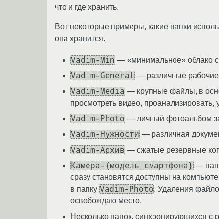
что и где хранить.
Вот некоторые примеры, какие папки исполь
она хранится.
Vadim-Min
— «минимальное» облако с 
Vadim-General
— различные рабочие 
Vadim-Media
— крупные файлы, в осно
просмотреть видео, проанализировать, у
Vadim-Photo
— личный фотоальбом за 
Vadim-Нужности
— различная докумен
Vadim-Архив
— сжатые резервные копи
Камера-{модель_смартфона}
— папк
сразу становятся доступны на компьюте
Vadim-Photo
в папку
. Удаления файло
освобождаю место.
Несколько папок, синхронирующихся с 