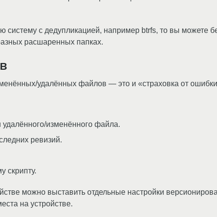
 систему с дедупликацией, например btrfs, то вы можете б
разных расшаренных папках.
в
зменённых/удалённых файлов — это и «страховка от ошибки»
и удалённого/изменённого файла.
следних ревизий.
у скрипту.
йстве можно выставить отдельные настройки версионирова
еста на устройстве.