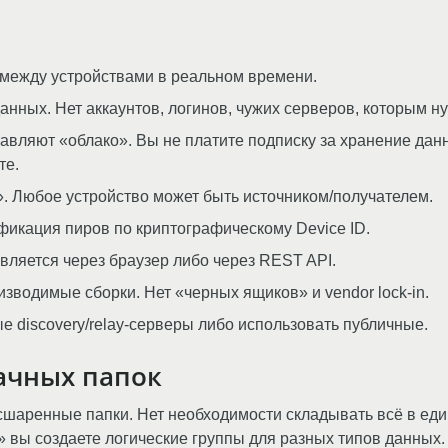
 между устройствами в реальном времени.
анных. Нет аккаунтов, логинов, чужих серверов, которым н
авляют «облако». Вы не платите подписку за хранение данн
те.
. Любое устройство может быть источником/получателем.
икация пиров по криптографическому Device ID.
ляется через браузер либо через REST API.
зводимые сборки. Нет «черных ящиков» и vendor lock‑in.
 discovery/relay-серверы либо использовать публичные.
ачных папок
асшаренные папки. Нет необходимости складывать всё в ед
 вы создаете логические группы для разных типов данных. 