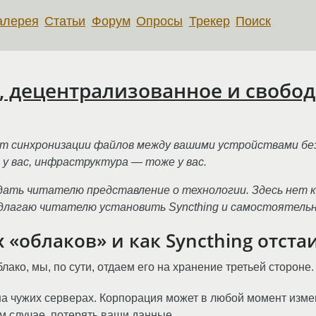
алерея
Статьи
Форум
Опросы
Трекер
Поиск
е, децентрализованное и свобо
 синхронизации файлов между вашими устройствами без
 у вас, инфраструктура — тоже у вас.
дать читателю представление о технологии. Здесь нет к
длагаю читателю установить Syncthing и самостоятельн
«облаков» и как Syncthing отста
ко, мы, по сути, отдаем его на хранение третьей стороне. 
 чужих серверах. Корпорация может в любой момент изме
м случае, потерять ваши данные.