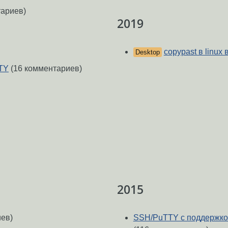
тариев)
2019
copypast в linux 
Desktop
TY
(16 комментариев)
2015
ев)
SSH/PuTTY с поддержко