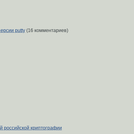
версии putty
(16 комментариев)
й российской криптографии