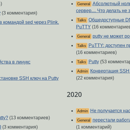
)
Абсолютный ноль
General
сервер.... Что делать не
y
(3 комментария)
Общедоступные DNS
Talks
командой sed через Plink.
PuTTY
(16 комментарие
putty не может po
General
PuTTY: доступен п
Talks
(16 комментариев)
Putty
(53 коммента
ства в линукс
Talks
Конвертация SSH к
Admin
(22 комментария)
установке SSH ключ на Putty
2020
Не получается на
Admin
tty?
(13 комментариев)
перестали работат
General
(1 комментарий)
0
(3 комментария)