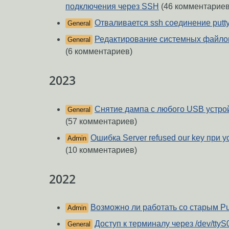
подключения через SSH
(46 комментариев
Отваливается ssh соединение putt
General
Редактирование системных файлов 
General
(6 комментариев)
2023
Снятие дампа с любого USB устрой
General
(57 комментариев)
Ошибка Server refused our key при 
Admin
(10 комментариев)
2022
Возможно ли работать со старым Pu
Admin
Доступ к терминалу через /dev/ttyS
General