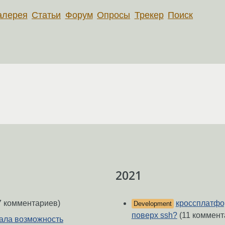
алерея
Статьи
Форум
Опросы
Трекер
Поиск
2021
7 комментариев)
кроссплатфо
Development
поверх ssh?
(11 коммент
ала возможность