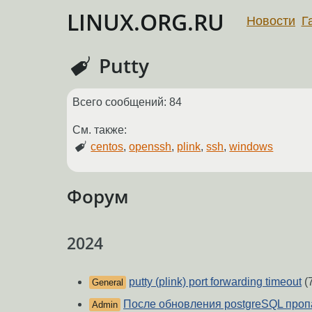
LINUX.ORG.RU
Новости
Г
Putty
Всего сообщений: 84
См. также:
centos
,
openssh
,
plink
,
ssh
,
windows
Форум
2024
putty (plink) port forwarding timeout
(
General
После обновления postgreSQL проп
Admin