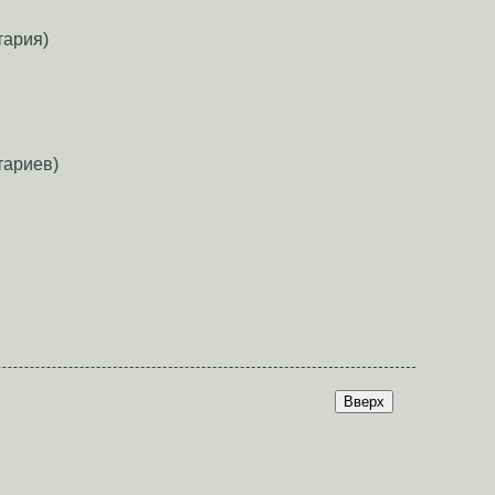
тария)
тариев)
Вверх