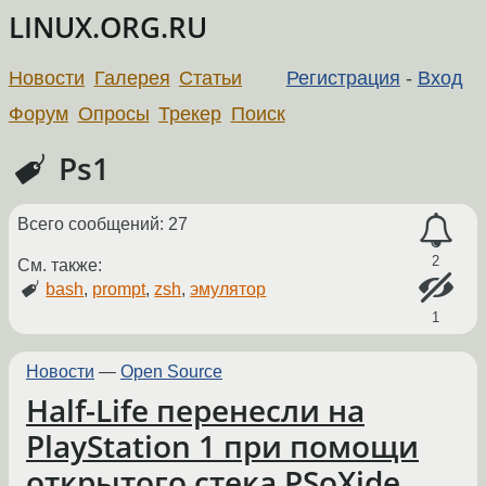
LINUX.ORG.RU
Новости
Галерея
Статьи
Регистрация
-
Вход
Форум
Опросы
Трекер
Поиск
Ps1
Всего сообщений: 27
2
См. также:
bash
,
prompt
,
zsh
,
эмулятор
1
Новости
—
Open Source
Half-Life перенесли на
PlayStation 1 при помощи
открытого стека PSoXide