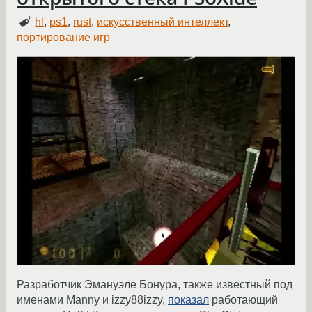
hl
,
ps1
,
rust
,
искусственный интеллект
,
портирование игр
Разработчик Эмануэле Бонура, также известный под
именами Manny и izzy88izzy,
показал
работающий