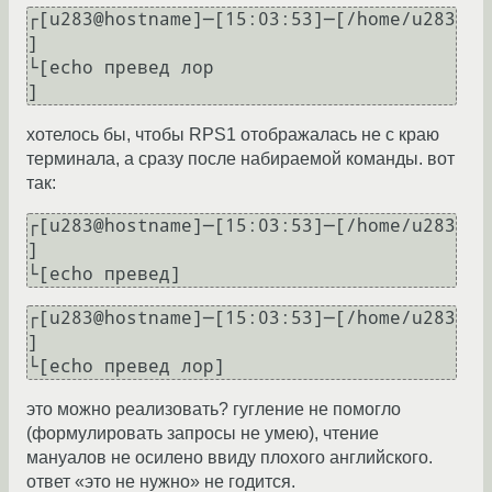
┌[u283@hostname]─[15:03:53]─[/home/u283
]

└[echo превед лор                                             
хотелось бы, чтобы RPS1 отображалась не с краю
терминала, а сразу после набираемой команды. вот
так:
┌[u283@hostname]─[15:03:53]─[/home/u283
]

┌[u283@hostname]─[15:03:53]─[/home/u283
]

это можно реализовать? гугление не помогло
(формулировать запросы не умею), чтение
мануалов не осилено ввиду плохого английского.
ответ «это не нужно» не годится.