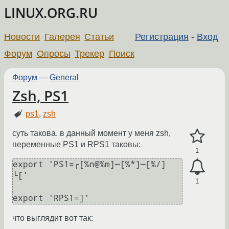
LINUX.ORG.RU
Новости
Галерея
Статьи
Регистрация
-
Вход
Форум
Опросы
Трекер
Поиск
Форум
—
General
Zsh, PS1
ps1
,
zsh
суть такова. в данный момент у меня zsh,
переменные PS1 и RPS1 таковы:
1
export 'PS1=┌[%n@%m]─[%*]─[%/]

└['

1
что выглядит вот так: