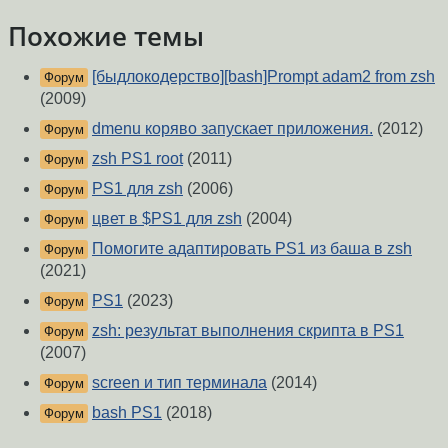
Похожие темы
[быдлокодерство][bash]Prompt adam2 from zsh
Форум
(2009)
dmenu коряво запускает приложения.
(2012)
Форум
zsh PS1 root
(2011)
Форум
PS1 для zsh
(2006)
Форум
цвет в $PS1 для zsh
(2004)
Форум
Помогите адаптировать PS1 из баша в zsh
Форум
(2021)
PS1
(2023)
Форум
zsh: результат выполнения скрипта в PS1
Форум
(2007)
screen и тип терминала
(2014)
Форум
bash PS1
(2018)
Форум