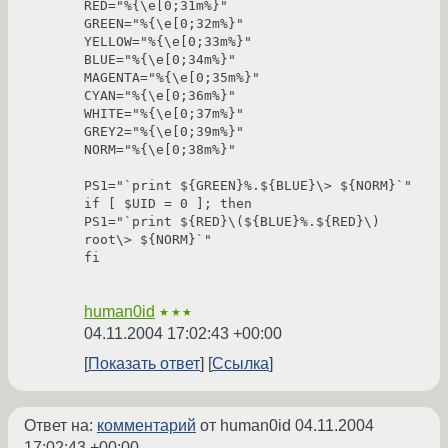
RED="%{\e[0;31m%}"

GREEN="%{\e[0;32m%}"

YELLOW="%{\e[0;33m%}"

BLUE="%{\e[0;34m%}"

MAGENTA="%{\e[0;35m%}"

CYAN="%{\e[0;36m%}"

WHITE="%{\e[0;37m%}"

GREY2="%{\e[0;39m%}"

NORM="%{\e[0;38m%}"

PS1="`print ${GREEN}%.${BLUE}\> ${NORM}`"

if [ $UID = 0 ]; then

PS1="`print ${RED}\(${BLUE}%.${RED}\) 
root\> ${NORM}`"

fi

human0id
★★★
04.11.2004 17:02:43 +00:00
Показать ответ
Ссылка
Ответ на:
комментарий
от human0id
04.11.2004
17:02:43 +00:00