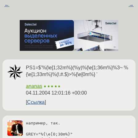
←
→
PS1=$'%{\e[1;32m%}(%y)%{\e[1;36m%}%3~ %
{\e[1;33m%}%(!.#.$)>%{\e[0m%} '
ananas
★★★★★
04.11.2004 12:01:16 +00:00
Ссылка
например, так.

GREY="%{\e[0;30m%}"
