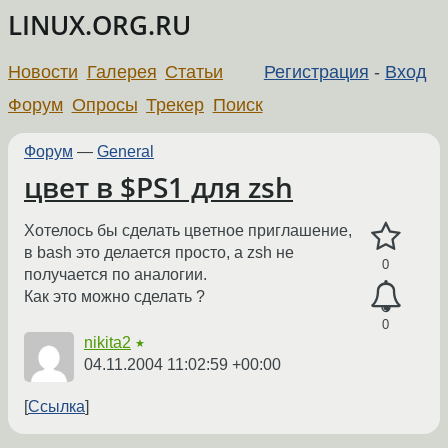
LINUX.ORG.RU
Новости
Галерея
Статьи
Регистрация
-
Вход
Форум
Опросы
Трекер
Поиск
Форум
—
General
цвет в $PS1 для zsh
Хотелось бы сделать цветное приглашение,
в bash это делается просто, а zsh не
0
получается по аналогии.
Как это можно сделать ?
0
nikita2
★
04.11.2004 11:02:59 +00:00
Ссылка