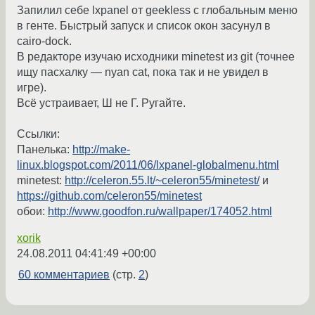
Запилил себе lxpanel от geekless с глобальным меню
в генте. Быстрый запуск и список окон засунул в
cairo-dock.
В редакторе изучаю исходники minetest из git (точнее
ищу пасхалку — nyan cat, пока так и не увидел в
игре).
Всё устраивает, Ш не Г. Ругайте.
Ссылки:
Панелька:
http://make-
linux.blogspot.com/2011/06/lxpanel-globalmenu.html
minetest:
http://celeron.55.lt/~celeron55/minetest/
и
https://github.com/celeron55/minetest
обои:
http://www.goodfon.ru/wallpaper/174052.html
xorik
24.08.2011 04:41:49 +00:00
60 комментариев
(стр.
2
)