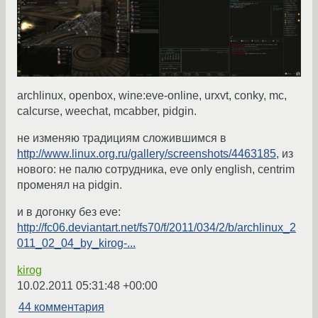
archlinux, openbox, wine:eve-online, urxvt, conky, mc,
calcurse, weechat, mcabber, pidgin.
не изменяю традициям сложившимся в
http://www.linux.org.ru/gallery/screenshots/4463185
, из
нового: не палю сотрудника, eve only english, centrim
променял на pidgin.
и в догонку без eve:
http://fc06.deviantart.net/fs70/f/2011/034/2/b/archlinux_2
011_02_04_by_kirog-...
kirog
10.02.2011 05:31:48 +00:00
44 комментария