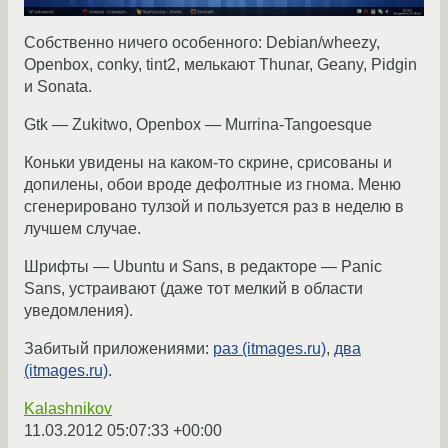
Собственно ничего особенного: Debian/wheezy,
Openbox, conky, tint2, мелькают Thunar, Geany, Pidgin
и Sonata.
Gtk — Zukitwo, Openbox — Murrina-Tangoesque
Коньки увидены на каком-то скрине, срисованы и
допилены, обои вроде дефолтные из гнома. Меню
сгенерировано тулзой и пользуется раз в неделю в
лучшем случае.
Шрифты — Ubuntu и Sans, в редакторе — Panic
Sans, устраивают (даже тот мелкий в области
уведомления).
Забитый приложениями:
раз (itmages.ru)
,
два
(itmages.ru)
.
Kalashnikov
11.03.2012 05:07:33 +00:00