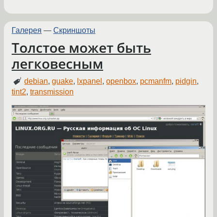
Галерея
—
Скриншоты
Толстое может быть
легковесным
debian
,
guake
,
lxpanel
,
openbox
,
pcmanfm
,
pidgin
,
tint2
,
transmission