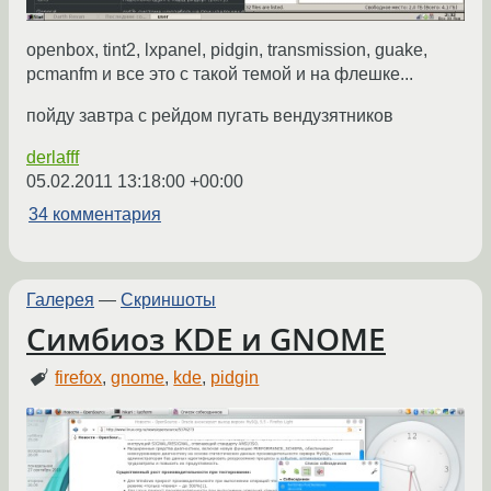
openbox, tint2, lxpanel, pidgin, transmission, guake,
pcmanfm и все это с такой темой и на флешке...
пойду завтра с рейдом пугать вендузятников
derlafff
05.02.2011 13:18:00 +00:00
34 комментария
Галерея
—
Скриншоты
Симбиоз KDE и GNOME
firefox
,
gnome
,
kde
,
pidgin