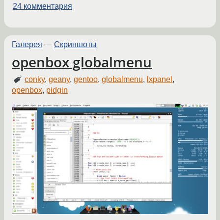
24 комментария
Галерея
—
Скриншоты
openbox globalmenu
conky
,
geany
,
gentoo
,
globalmenu
,
lxpanel
,
openbox
,
pidgin