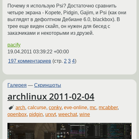
Почему я использую Psi? Достаточно сравнить
четыре экрана - Kopete, Pidgin, Gajim, и Psi (как они
выглядят в дефолтном Дебиане 6.0, blackbox). В
трее еще виден скайп, он нужен для бесед с
заказчиками и некоторыми из друзей.
pacify
19.04.2011 03:39:22 +00:00
197 комментариев
(стр.
2
3
4
)
Галерея
—
Скриншоты
archlinux 2011-02-04
arch
,
calcurse
,
conky
,
eve-online
,
mc
,
mcabber
,
openbox
,
pidgin
,
urxvt
,
weechat
,
wine