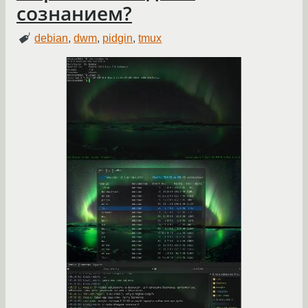
сознанием?
debian
,
dwm
,
pidgin
,
tmux