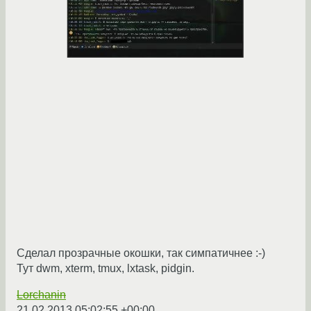
Сделал прозрачные окошки, так симпатичнее :-)
Тут dwm, xterm, tmux, lxtask, pidgin.
Lorchanin
21.02.2013 05:02:55 +00:00