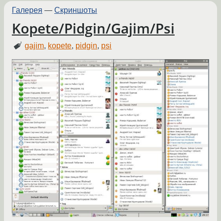
Галерея
—
Скриншоты
Kopete/Pidgin/Gajim/Psi
gajim
,
kopete
,
pidgin
,
psi