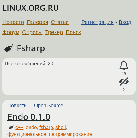
LINUX.ORG.RU
Новости
Галерея
Статьи
Регистрация
-
Вход
Форум
Опросы
Трекер
Поиск
Fsharp
Всего сообщений: 20
18
2
Новости
—
Open Source
Endo 0.1.0
c++
,
endo
,
fsharp
,
shell
,
функциональное программирование