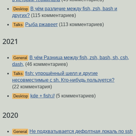
В чём различие между fish, zsh, bash и
Desktop
других?
(115 комментариев)
Рыба ржавеет
(113 комментариев)
Talks
2021
В чём Разница между fish, zsh, bash, sh, csh,
General
dash,
(46 комментариев)
fish: упрощённый шелл и другие
Talks
несовместимые с sh. Кто-нибудь пользуется?
(22 комментария)
kde + fish://
(5 комментариев)
Desktop
2020
Не подхватывается дефолтная локаль по ssh
General