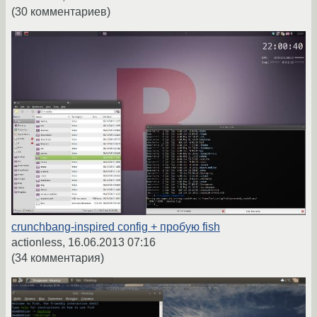
(30 комментариев)
crunchbang-inspired config + пробую fish
actionless,
16.06.2013 07:16
(34 комментария)