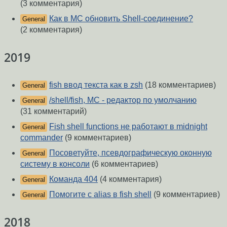
(3 комментария)
Как в MC обновить Shell-соединение?
General
(2 комментария)
2019
fish ввод текста как в zsh
(18 комментариев)
General
/shell/fish, MC - редактор по умолчанию
General
(31 комментарий)
Fish shell functions не работают в midnight
General
commander
(9 комментариев)
Посоветуйте, псевдографическую оконную
General
систему в консоли
(6 комментариев)
Команда 404
(4 комментария)
General
Помогите с alias в fish shell
(9 комментариев)
General
2018