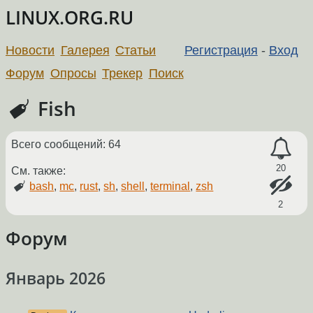
LINUX.ORG.RU
Новости
Галерея
Статьи
Регистрация
-
Вход
Форум
Опросы
Трекер
Поиск
Fish
Всего сообщений: 64
20
См. также:
bash
,
mc
,
rust
,
sh
,
shell
,
terminal
,
zsh
2
Форум
Январь 2026