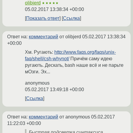
olibjerd
★★★★★
05.02.2017 13:38:34 +00:00
Показать ответ
Ссылка
Ответ на:
комментарий
от olibjerd
05.02.2017 13:38:34
+00:00
Хм. Ругають:
http://www.faqs.org/faqs/unix-
faq/shell/csh-whynot/
Причём саму идею
ругають. Дескать, bash наше всё и не парьте
мОзги. Эх...
anonymous
05.02.2017 13:49:18 +00:00
Ссылка
Ответ на:
комментарий
от anonymous
05.02.2017
11:22:03 +00:00
Быстрая подсветка синтаксиса.