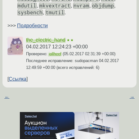
mdutil
mkvextract
nvram
objdump
,
,
,
,
sysbench
tmutil
,
.
>>>
Подробности
the_electric_hand
★★
04.02.2017 12:24:23 +00:00
Проверено:
jollheef
(
05.02.2017 02:31:39 +00:00
)
Последнее исправление: sudopacman
04.02.2017
12:49:59 +00:00
(всего исправлений: 6)
Ссылка
←
→