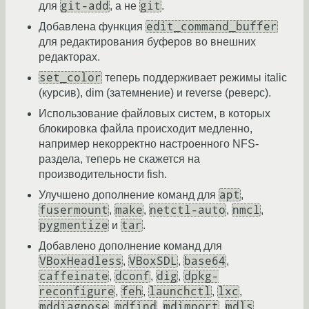
git-add
git
для
, а не
.
edit_command_buffer
Добавлена функция
для редактирования буферов во внешних
редакторах.
set_color
теперь поддерживает режимы italic
(курсив), dim (затемнение) и reverse (реверс).
Использование файловых систем, в которых
блокировка файла происходит медленно,
например некорректно настроенного NFS-
раздела, теперь не скажется на
производительности fish.
apt
Улучшено дополнение команд для
,
fusermount
make
netctl-auto
nmcl
,
,
,
,
pygmentize
tar
и
.
Добавлено дополнение команд для
VBoxHeadless
VBoxSDL
base64
,
,
,
caffeinate
dconf
dig
dpkg-
,
,
,
reconfigure
feh
launchctl
lxc
,
,
,
,
mddiagnose
mdfind
mdimport
mdls
,
,
,
,