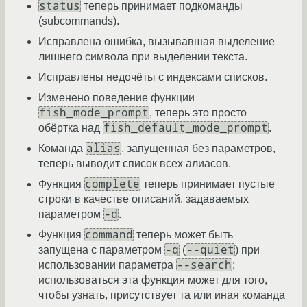
status
теперь принимает подкоманды
(subcommands).
Исправлена ошибка, вызывавшая выделение
лишнего символа при выделении текста.
Исправлены недочёты с индексами списков.
Изменено поведение функции
fish_mode_prompt
, теперь это просто
fish_default_mode_prompt
обёртка над
.
alias
Команда
, запущенная без параметров,
теперь выводит список всех алиасов.
complete
Функция
теперь принимает пустые
строки в качестве описаний, задаваемых
-d
параметром
.
command
Функция
теперь может быть
-q
--quiet
запущена с параметром
(
) при
--search
использовании параметра
;
использоваться эта функция может для того,
чтобы узнать, присутствует та или иная команда