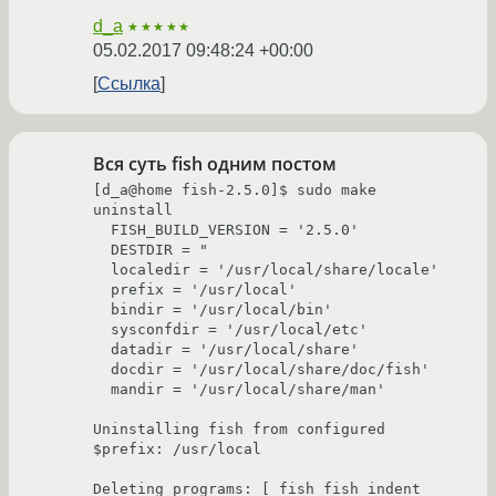
d_a
★★★★★
05.02.2017 09:48:24 +00:00
Ссылка
Вся суть fish одним постом
[d_a@home fish-2.5.0]$ sudo make 
uninstall
  FISH_BUILD_VERSION = '2.5.0'
  DESTDIR = "
  localedir = '/usr/local/share/locale'
  prefix = '/usr/local'
  bindir = '/usr/local/bin'
  sysconfdir = '/usr/local/etc'
  datadir = '/usr/local/share'
  docdir = '/usr/local/share/doc/fish'
  mandir = '/usr/local/share/man'
Uninstalling fish from configured 
$prefix: /usr/local
Deleting programs: [ fish fish_indent 