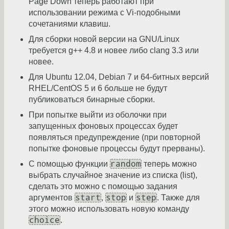
Page Down теперь работают при
использовании режима с Vi-подобными
сочетаниями клавиш.
Для сборки новой версии на GNU/Linux
требуется g++ 4.8 и новее либо clang 3.3 или
новее.
Для Ubuntu 12.04, Debian 7 и 64-битных версий
RHEL/CentOS 5 и 6 больше не будут
публиковаться бинарные сборки.
При попытке выйти из оболочки при
запущенных фоновых процессах будет
появляться предупреждение (при повторной
попытке фоновые процессы будут прерваны).
random
С помощью функции
теперь можно
выбрать случайное значение из списка (list),
сделать это можно с помощью задания
start
stop
step
аргументов
,
и
. Также для
этого можно использовать новую команду
choice
.