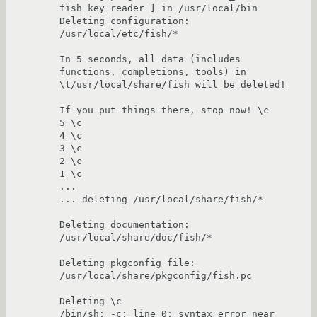
fish_key_reader ] in /usr/local/bin
Deleting configuration: 
/usr/local/etc/fish/*
In 5 seconds, all data (includes 
functions, completions, tools) in
\t/usr/local/share/fish will be deleted!
If you put things there, stop now! \c
5 \c
4 \c
3 \c
2 \c
1 \c
...
... deleting /usr/local/share/fish/*
Deleting documentation: 
/usr/local/share/doc/fish/*
Deleting pkgconfig file: 
/usr/local/share/pkgconfig/fish.pc
Deleting \c
/bin/sh: -c: line 0: syntax error near 