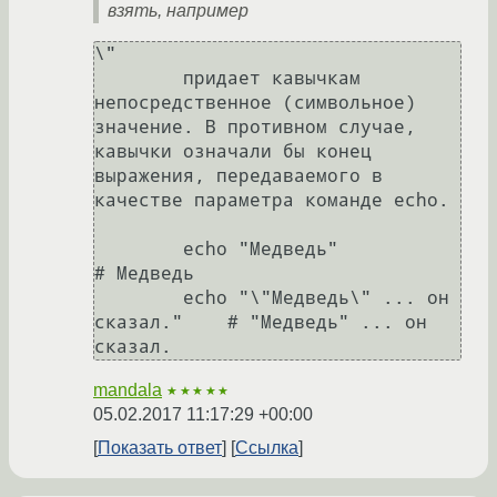
взять, например
\"

        придает кавычкам 
непосредственное (символьное) 
значение. В противном случае, 
кавычки означали бы конец 
выражения, передаваемого в 
качестве параметра команде echo.

        echo "Медведь"                       
# Медведь

        echo "\"Медведь\" ... он 
сказал."    # "Медведь" ... он 
mandala
★★★★★
05.02.2017 11:17:29 +00:00
Показать ответ
Ссылка