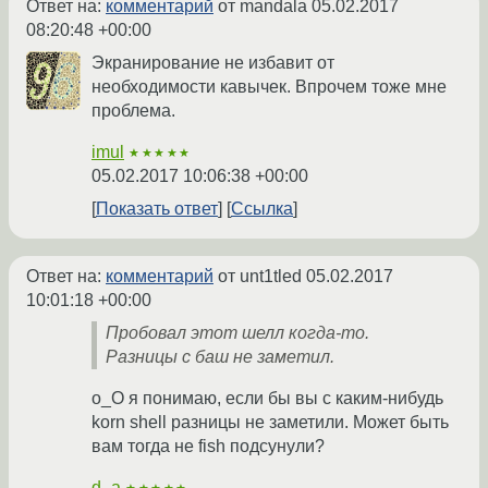
Ответ на:
комментарий
от mandala
05.02.2017
08:20:48 +00:00
Экранирование не избавит от
необходимости кавычек. Впрочем тоже мне
проблема.
imul
★★★★★
05.02.2017 10:06:38 +00:00
Показать ответ
Ссылка
Ответ на:
комментарий
от unt1tled
05.02.2017
10:01:18 +00:00
Пробовал этот шелл когда-то.
Разницы с баш не заметил.
o_O я понимаю, если бы вы с каким-нибудь
korn shell разницы не заметили. Может быть
вам тогда не fish подсунули?
d_a