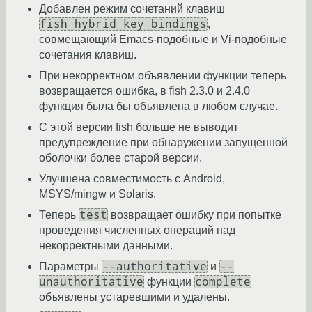
Добавлен режим сочетаний клавиш
fish_hybrid_key_bindings
,
совмещающий Emacs-подобные и Vi-подобные
сочетания клавиш.
При некорректном объявлении функции теперь
возвращается ошибка, в fish 2.3.0 и 2.4.0
функция была бы объявлена в любом случае.
С этой версии fish больше не выводит
предупреждение при обнаружении запущенной
оболочки более старой версии.
Улучшена совместимость с Android,
MSYS/mingw и Solaris.
test
Теперь
возвращает ошибку при попытке
проведения численных операций над
некорректными данными.
--authoritative
--
Параметры
и
unauthoritative
complete
функции
объявлены устаревшими и удалены.