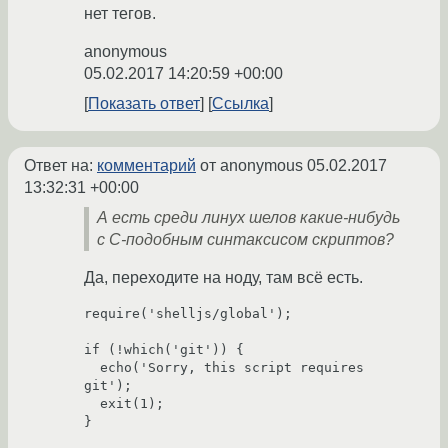
нет тегов.
anonymous
05.02.2017 14:20:59 +00:00
Показать ответ
Ссылка
Ответ на:
комментарий
от anonymous
05.02.2017
13:32:31 +00:00
А есть среди линух шелов какие-нибудь
с C-подобным синтаксисом скриптов?
Да, переходите на ноду, там всё есть.
require('shelljs/global');
if (!which('git')) {
  echo('Sorry, this script requires 
git');
  exit(1);
}