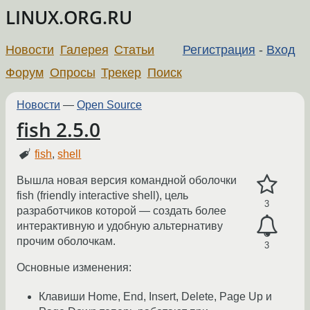
LINUX.ORG.RU
Новости
Галерея
Статьи
Регистрация
-
Вход
Форум
Опросы
Трекер
Поиск
Новости
—
Open Source
fish 2.5.0
fish
,
shell
Вышла новая версия командной оболочки
fish (friendly interactive shell), цель
3
разработчиков которой — создать более
интерактивную и удобную альтернативу
прочим оболочкам.
3
Основные изменения:
Клавиши Home, End, Insert, Delete, Page Up и