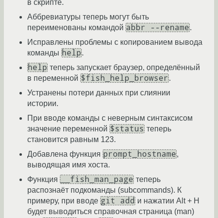
в скрипте.
Аббревиатуры теперь могут быть
abbr --rename
переименованы командой
.
Исправлены проблемы с копированием вывода
help
команды
.
help
теперь запускает браузер, определённый
$fish_help_browser
в переменной
.
Устранены потери данных при слиянии
истории.
При вводе команды с неверным синтаксисом
$status
значение переменной
теперь
становится равным 123.
prompt_hostname
Добавлена функция
,
выводящая имя хоста.
__fish_man_page
Функция
теперь
распознаёт подкоманды (subcommands). К
git add
примеру, при вводе
и нажатии Alt + H
будет выводиться справочная страница (man)