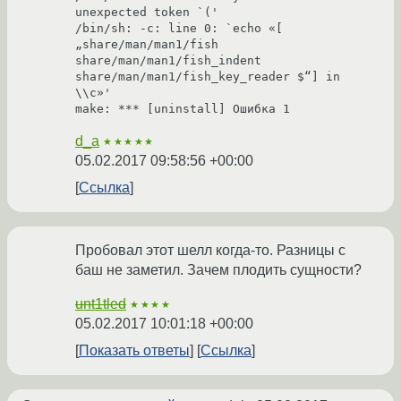
unexpected token `('
/bin/sh: -c: line 0: `echo «[ 
„share/man/man1/fish 
share/man/man1/fish_indent 
share/man/man1/fish_key_reader $“] in 
\\c»'
make: *** [uninstall] Ошибка 1
d_a
★★★★★
05.02.2017 09:58:56 +00:00
Ссылка
Пробовал этот шелл когда-то. Разницы с
баш не заметил. Зачем плодить сущности?
unt1tled
★★★★
05.02.2017 10:01:18 +00:00
Показать ответы
Ссылка