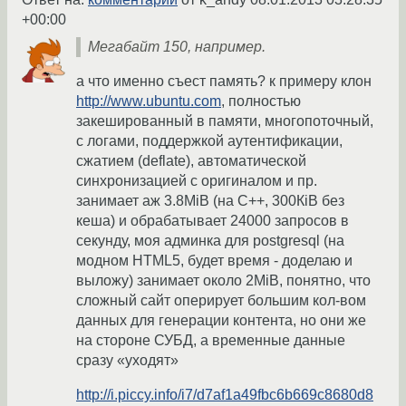
+00:00
Мегабайт 150, например.
а что именно съест память? к примеру клон
http://www.ubuntu.com
, полностью
закешированный в памяти, многопоточный,
с логами, поддержкой аутентификации,
сжатием (deflate), автоматической
синхронизацией с оригиналом и пр.
занимает аж 3.8MiB (на С++, 300КiB без
кеша) и обрабатывает 24000 запросов в
секунду, моя админка для postgresql (на
модном HTML5, будет время - доделаю и
выложу) занимает около 2MiB, понятно, что
сложный сайт оперирует большим кол-вом
данных для генерации контента, но они же
на стороне СУБД, а временные данные
сразу «уходят»
http://i.piccy.info/i7/d7af1a49fbc6b669c8680d8