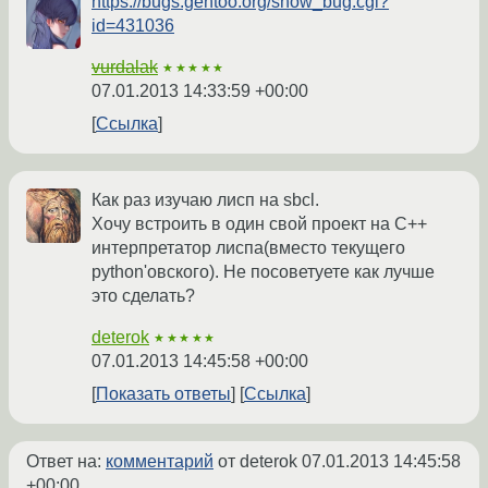
https://bugs.gentoo.org/show_bug.cgi?
id=431036
vurdalak
★★★★★
07.01.2013 14:33:59 +00:00
Ссылка
Как раз изучаю лисп на sbcl.
Хочу встроить в один свой проект на C++
интерпретатор лиспа(вместо текущего
python'овского). Не посоветуете как лучше
это сделать?
deterok
★★★★★
07.01.2013 14:45:58 +00:00
Показать ответы
Ссылка
Ответ на:
комментарий
от deterok
07.01.2013 14:45:58
+00:00