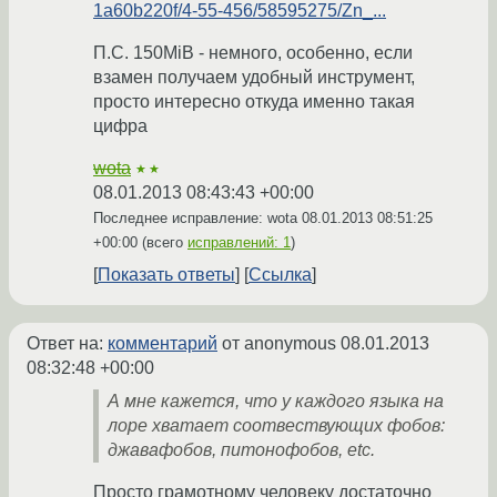
1a60b220f/4-55-456/58595275/Zn_...
П.С. 150MiB - немного, особенно, если
взамен получаем удобный инструмент,
просто интересно откуда именно такая
цифра
wota
★★
08.01.2013 08:43:43 +00:00
Последнее исправление: wota
08.01.2013 08:51:25
+00:00
(всего
исправлений: 1
)
Показать ответы
Ссылка
Ответ на:
комментарий
от anonymous
08.01.2013
08:32:48 +00:00
А мне кажется, что у каждого языка на
лоре хватает соотвествующих фобов:
джавафобов, питонофобов, etc.
Просто грамотному человеку достаточно