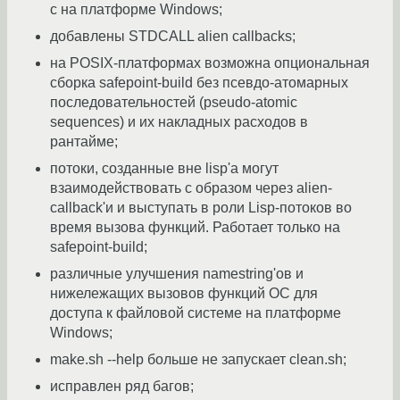
с на платформе Windows;
добавлены STDCALL alien callbacks;
на POSIX-платформах возможна опциональная
сборка safepoint-build без псевдо-атомарных
последовательностей (pseudo-atomic
sequences) и их накладных расходов в
рантайме;
потоки, созданные вне lisp'a могут
взаимодействовать с образом через alien-
callback'и и выступать в роли Lisp-потоков во
время вызова функций. Работает только на
safepoint-build;
различные улучшения namestring'ов и
нижележащих вызовов функций ОС для
доступа к файловой системе на платформе
Windows;
make.sh --help больше не запускает clean.sh;
исправлен ряд багов;