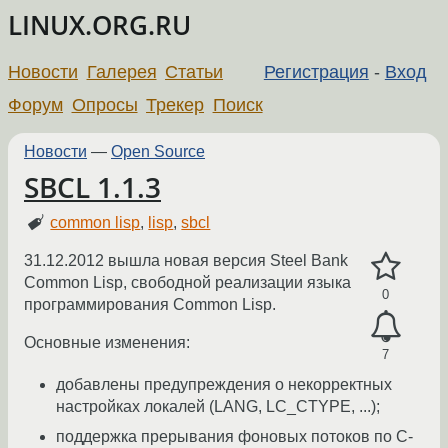
LINUX.ORG.RU
Новости
Галерея
Статьи
Регистрация
-
Вход
Форум
Опросы
Трекер
Поиск
Новости
—
Open Source
SBCL 1.1.3
common lisp
,
lisp
,
sbcl
31.12.2012 вышла новая версия Steel Bank
Common Lisp, свободной реализации языка
0
программирования Common Lisp.
Основные изменения:
7
добавлены предупреждения о некорректных
настройках локалей (LANG, LC_CTYPE, ...);
поддержка прерывания фоновых потоков по С-