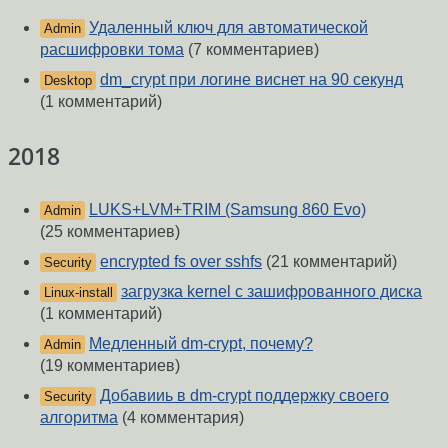
Удаленный ключ для автоматической
Admin
расшифровки тома
(7 комментариев)
dm_crypt при логине виснет на 90 секунд
Desktop
(1 комментарий)
2018
LUKS+LVM+TRIM (Samsung 860 Evo)
Admin
(25 комментариев)
encrypted fs over sshfs
(21 комментарий)
Security
загрузка kernel с зашифрованного диска
Linux-install
(1 комментарий)
Медленный dm-crypt, почему?
Admin
(19 комментариев)
Добавииь в dm-crypt поддержку своего
Security
алгоритма
(4 комментария)