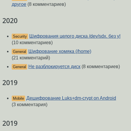
другое
(8 комментариев)
2020
Шифрования целого диска /dev/sdx. без y!
Security
(10 комментариев)
Шифрование хомяка (/home)
General
(21 комментарий)
Не разблокируется диск
(8 комментариев)
General
2019
Дешифрование Luks+dm-crypt on Android
Mobile
(3 комментария)
2019