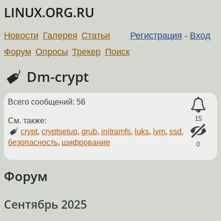
LINUX.ORG.RU
Новости
Галерея
Статьи
Регистрация
-
Вход
Форум
Опросы
Трекер
Поиск
Dm-crypt
Всего сообщений: 56
15
См. также:
crypt
,
cryptsetup
,
grub
,
initramfs
,
luks
,
lvm
,
ssd
,
безопасность
,
шифрование
0
Форум
Сентябрь 2025