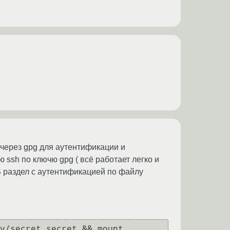
через gpg для аутентификации и
ssh по ключю gpg ( всё работает легко и
S раздел с аутентификацией по файлу
v/secret secret && mount 