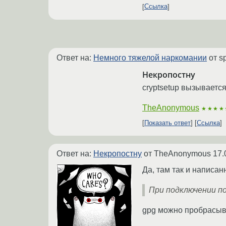
Ссылка
Ответ на:
Немного тяжелой наркомании
от s
Некропостну
cryptsetup вызывается
TheAnonymous
★★★★
Показать ответ
Ссылка
Ответ на:
Некропостну
от TheAnonymous
17.
Да, там так и написан
При подключении п
gpg можно пробрасыва