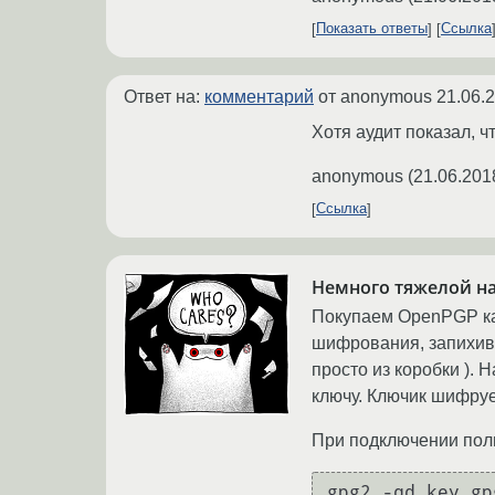
Показать ответы
Ссылка
Ответ на:
комментарий
от anonymous
21.06.
Хотя аудит показал, ч
anonymous
(
21.06.201
Ссылка
Немного тяжелой н
Покупаем OpenPGP кар
шифрования, запихива
просто из коробки ).
ключу. Ключик шифру
При подключении пол
gpg2 -qd key.gp