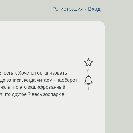
Регистрация
-
Вход
0
 сеть ). Хочется организовать
до записи, когда читаем - наоборот
знать что это зашифрованный
1
т что другое ? весь зоопарк в