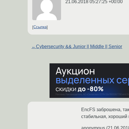
21.06.2018 05:27:25 +00:00
Ссылка
←
Cybersecurity && Junior || Middle || Senior
EncFS заброшена, так 
стабильная, хороший 
anonymous
(
21.06.201