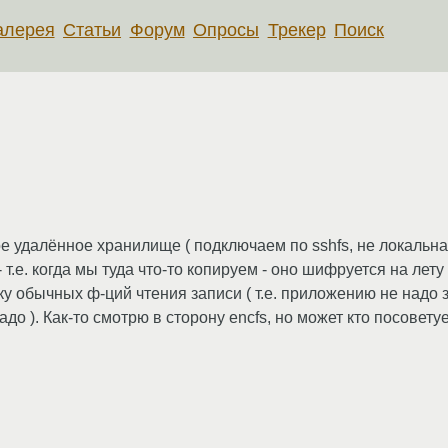
алерея
Статьи
Форум
Опросы
Трекер
Поиск
 удалённое хранилище ( подключаем по sshfs, не локальная
е. когда мы туда что-то копируем - оно шифруется на лету 
 обычных ф-ций чтения записи ( т.е. приложению не надо 
до ). Как-то смотрю в сторону encfs, но может кто посоветуе