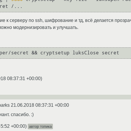
ret /...
 к серверу по ssh, шифрование и тд, всё делается прозрач
 можно модернизировать и улучшать.
per/secret && cryptsetup luksClose secret
018 08:37:31 +00:00
)
parks
21.06.2018 08:37:31 +00:00
нт. спасибо. :)
45:52 +00:00
)
автор топика