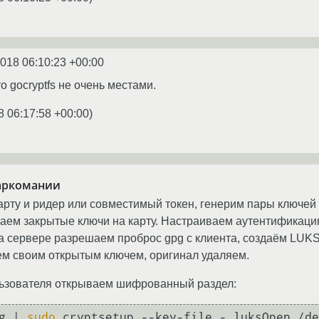
2018 06:10:23 +00:00
то gocryptfs не очень местами.
8 06:17:58 +00:00
)
аркомании
ту и ридер или совместимый токен, генерим пары ключей 
ем закрытые ключи на карту. Настраиваем аутентификацию 
 На сервере разрешаем проброс gpg с клиента, создаём LUK
ем своим открытым ключем, оригинал удаляем.
ьзователя открываем шифрованный раздел:
g | 
sudo
 cryptsetup --key-file - luksOpen /de