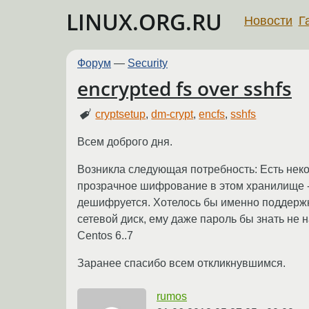
LINUX.ORG.RU
Новости
Г
Форум
—
Security
encrypted fs over sshfs
cryptsetup
,
dm-crypt
,
encfs
,
sshfs
Всем доброго дня.
Возникла следующая потребность: Есть некое
прозрачное шифрование в этом хранилище - т.
дешифруется. Хотелось бы именно поддержку
сетевой диск, ему даже пароль бы знать не на
Centos 6..7
Заранее спасибо всем откликнувшимся.
rumos