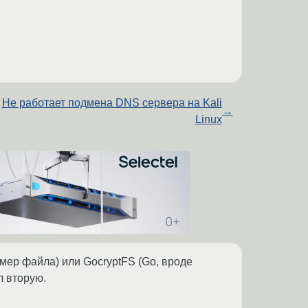
Не работает подмена DNS сервера на Kali
→
Linux
змер файла) или GocryptFS (Go, вроде
л вторую.