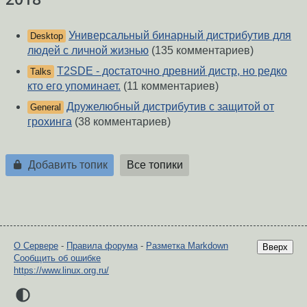
Универсальный бинарный дистрибутив для
Desktop
людей с личной жизнью
(135 комментариев)
T2SDE - достаточно древний дистр, но редко
Talks
кто его упоминает.
(11 комментариев)
Дружелюбный дистрибутив с защитой от
General
грохинга
(38 комментариев)
Добавить топик
Все топики
О Сервере
-
Правила форума
-
Разметка Markdown
Вверх
Сообщить об ошибке
https://www.linux.org.ru/