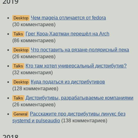
2019
Чем mageia отличается от fedora
Desktop
(30 комментариев)
Грег Кроа-Хартман перешёл на Arch
Talks
(86 комментариев)
Что поставить на рязане-полярисный пека
Desktop
(26 комментариев)
Кто там хотел универсальный дистрибутив?
Talks
(32 комментария)
Куда податься из дистрибутивов
Desktop
(128 комментариев)
Дистрибутивы, разрабатываемые компаниями
Talks
(26 комментариев)
Расскажите про дистрибутивы линукс без
General
systemd и pulseaudio
(138 комментариев)
2018