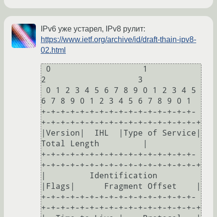
IPv6 уже устарел, IPv8 рулит:
https://www.ietf.org/archive/id/draft-thain-ipv8-
02.html
 0                   1                   
2                   3

 0 1 2 3 4 5 6 7 8 9 0 1 2 3 4 5 
6 7 8 9 0 1 2 3 4 5 6 7 8 9 0 1

+-+-+-+-+-+-+-+-+-+-+-+-+-+-+-+-
+-+-+-+-+-+-+-+-+-+-+-+-+-+-+-+-+

|Version|  IHL  |Type of Service|          
Total Length         |

+-+-+-+-+-+-+-+-+-+-+-+-+-+-+-+-
+-+-+-+-+-+-+-+-+-+-+-+-+-+-+-+-+

|         Identification        
|Flags|      Fragment Offset    |

+-+-+-+-+-+-+-+-+-+-+-+-+-+-+-+-
+-+-+-+-+-+-+-+-+-+-+-+-+-+-+-+-+
