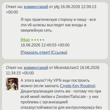
Ответ на:
комментарий
от pfg
16.06.2026 12:39:13
+00:00
Я про практическую сторону и пишу - все
эти v6-шлюзы выглядят как входы в
оверлейную сеть.
firkax
★★★★★
16.06.2026 12:40:03 +00:00
Показать ответ
Ссылка
Ответ на:
комментарий
от MirandaUser2
16.06.2026
11:34:15 +00:00
А этого мало? Ну VPN еще построить
можно (если заюзать
Crypto Key Routing
).
Децентрализация опять же - потому что при
всей моей любви к Zerotier/Tailscale - у них
проблема с организацией
отказоустойчивости для контроллеров(а без