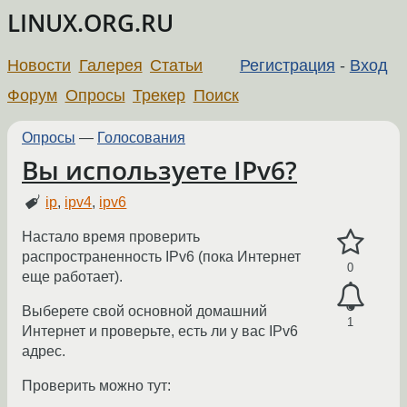
LINUX.ORG.RU
Новости
Галерея
Статьи
Регистрация
-
Вход
Форум
Опросы
Трекер
Поиск
Опросы
—
Голосования
Вы используете IPv6?
ip
,
ipv4
,
ipv6
Настало время проверить
распространенность IPv6 (пока Интернет
0
еще работает).
Выберете свой основной домашний
1
Интернет и проверьте, есть ли у вас IPv6
адрес.
Проверить можно тут: