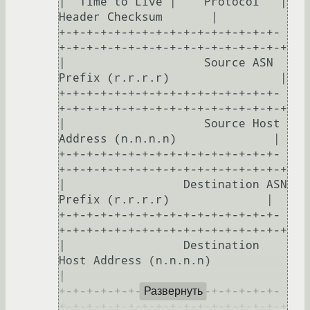
|  Time to Live |    Protocol   |         
Header Checksum       |

+-+-+-+-+-+-+-+-+-+-+-+-+-+-+-+-
+-+-+-+-+-+-+-+-+-+-+-+-+-+-+-+-+

|                    Source ASN 
Prefix (r.r.r.r)                |

+-+-+-+-+-+-+-+-+-+-+-+-+-+-+-+-
+-+-+-+-+-+-+-+-+-+-+-+-+-+-+-+-+

|                    Source Host 
Address (n.n.n.n)              |

+-+-+-+-+-+-+-+-+-+-+-+-+-+-+-+-
+-+-+-+-+-+-+-+-+-+-+-+-+-+-+-+-+

|                 Destination ASN 
Prefix (r.r.r.r)              |

+-+-+-+-+-+-+-+-+-+-+-+-+-+-+-+-
+-+-+-+-+-+-+-+-+-+-+-+-+-+-+-+-+

|                 Destination 
Host Address (n.n.n.n)            
|

+-+-+-+-+-+-+-+-+-+-+-+-+-+-+-+-
Развернуть