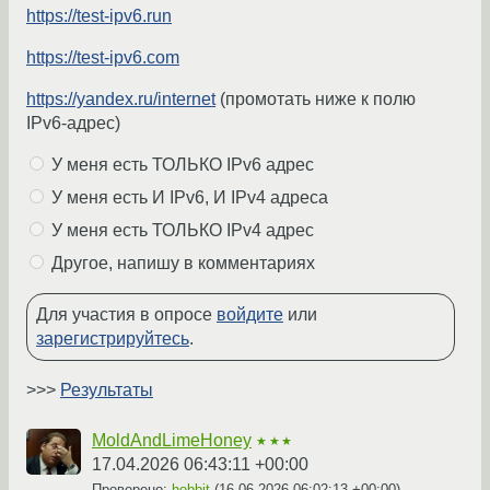
https://test-ipv6.run
https://test-ipv6.com
https://yandex.ru/internet
(промотать ниже к полю
IPv6-адрес)
У меня есть ТОЛЬКО IPv6 адрес
У меня есть И IPv6, И IPv4 адреса
У меня есть ТОЛЬКО IPv4 адрес
Другое, напишу в комментариях
Для участия в опросе
войдите
или
зарегистрируйтесь
.
>>>
Результаты
MoldAndLimeHoney
★★★
17.04.2026 06:43:11 +00:00
Проверено:
hobbit
(
16.06.2026 06:02:13 +00:00
)