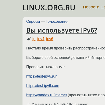
LINUX.ORG.RU
Новости
Г
Опросы
—
Голосования
Вы используете IPv6?
ip
,
ipv4
,
ipv6
Настало время проверить распространенност
Выберете свой основной домашний Интернет и
Проверить можно тут:
https://test-ipv6.run
https://test-ipv6.com
https://yandex.ru/internet
(промотать ниже к по
У меня есть ТОЛЬКО IPv6 адрес