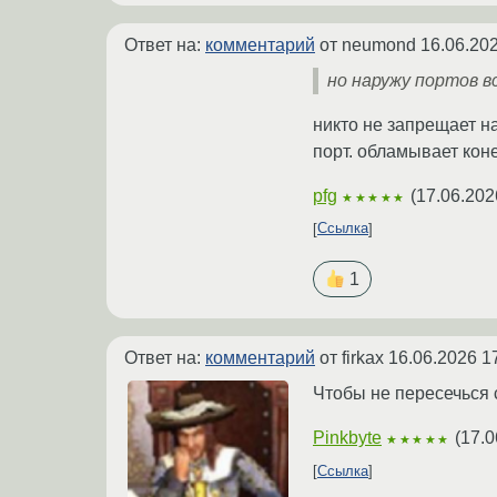
Ответ на:
комментарий
от neumond
16.06.202
но наружу портов в
никто не запрещает на
порт. обламывает кон
pfg
(
17.06.202
★★★★★
Ссылка
1
Ответ на:
комментарий
от firkax
16.06.2026 1
Чтобы не пересечься 
Pinkbyte
(
17.0
★★★★★
Ссылка