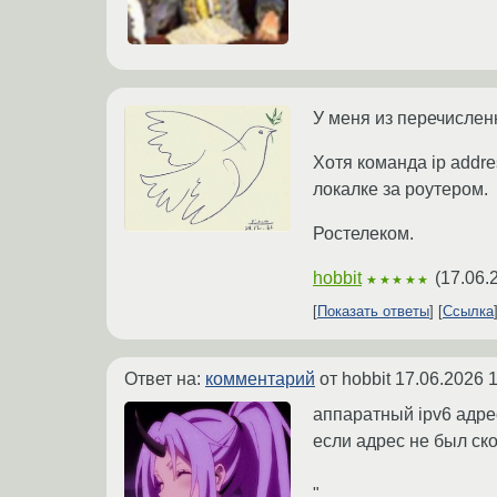
У меня из перечисленн
Хотя команда ip addre
локалке за роутером.
Ростелеком.
hobbit
(
17.06.
★★★★★
Показать ответы
Ссылка
Ответ на:
комментарий
от hobbit
17.06.2026 1
аппаратный ipv6 адре
если адрес не был ск
"