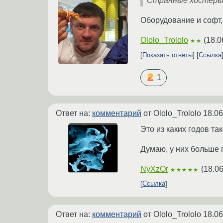
Странные хостеры. 
Оборудование и софт,
Ololo_Trololo
(
18.0
★★
Показать ответы
Ссылка
1
Ответ на:
комментарий
от Ololo_Trololo
18.06
Это из каких годов та
Думаю, у них больше п
NyXzOr
(
18.06
★★★★★
Ссылка
Ответ на:
комментарий
от Ololo_Trololo
18.06