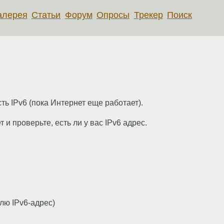
алерея
Статьи
Форум
Опросы
Трекер
Поиск
ь IPv6 (пока Интернет еще работает).
 проверьте, есть ли у вас IPv6 адрес.
лю IPv6-адрес)