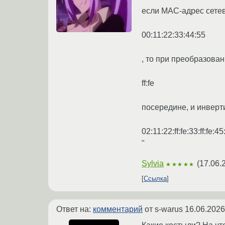
если MAC-адрес сете
00:11:22:33:44:55
, то при преобразова
ff:fe
посередине, и инверт
02:11:22:ff:fe:33:ff:fe:4
"
Sylvia
(
17.06.
★★★★★
Ссылка
Ответ на:
комментарий
от s-warus
16.06.2026