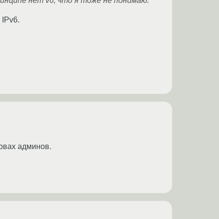
ринципе нет v6, что я тоже не понимаю.
 IPv6.
ловах админов.