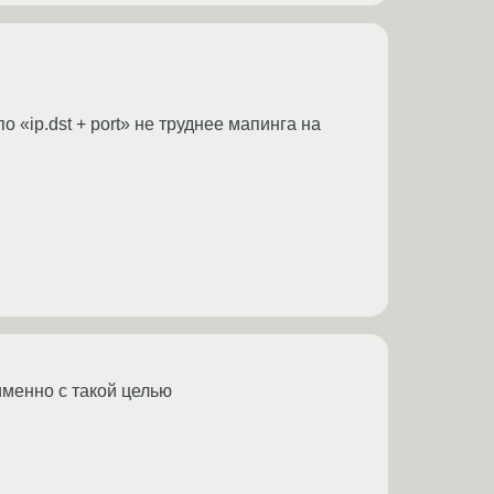
 «ip.dst + port» не труднее мапинга на
именно с такой целью