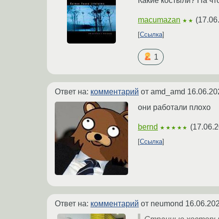
Какие костыли? На что
macumazan
(
17.06
★★
Ссылка
1
Ответ на:
комментарий
от amd_amd
16.06.20
они работали плохо
bernd
(
17.06.2
★★★★★
Ссылка
Ответ на:
комментарий
от neumond
16.06.202