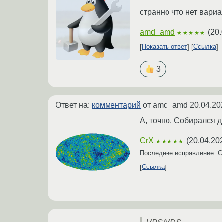
странно что нет вариан
amd_amd
(
20.
★★★★★
Показать ответ
Ссылка
3
Ответ на:
комментарий
от amd_amd
20.04.20
А, точно. Собирался 
CrX
(
20.04.20
★★★★★
Последнее исправление: 
Ссылка