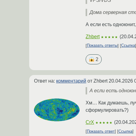
VPS/VDS
Дома серверная сто
А если есть одноюнит,
Zhbert
(
20.04.
★★★★★
Показать ответы
Ссылка
2
Ответ на:
комментарий
от Zhbert
20.04.2026 
А если есть одноюн
Хм… Как думаешь, луч
сформулировать?)
CrX
(
20.04.20
★★★★★
Показать ответ
Ссылка