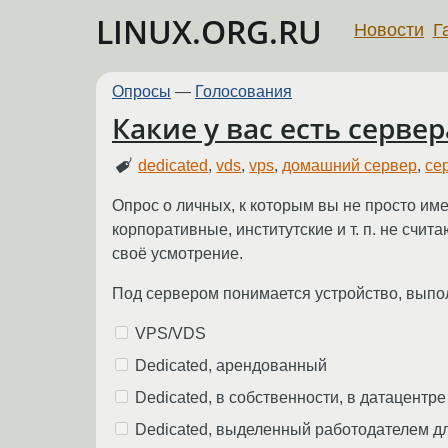
LINUX.ORG.RU
Новости
Г
Опросы
—
Голосования
Какие у вас есть серве
dedicated
,
vds
,
vps
,
домашний сервер
,
се
Опрос о личных, к которым вы не просто име
корпоративные, институтские и т. п. не счит
своё усмотрение.
Под сервером понимается устройство, выпо
VPS/VDS
Dedicated, арендованный
Dedicated, в собственности, в датацентре
Dedicated, выделенный работодателем д