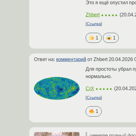
Это я ещё опустил пр
Zhbert
(
20.04.
★★★★★
Ссылка
1
1
Ответ на:
комментарий
от Zhbert
20.04.2026 
Для простоты убрал п
нормально.
CrX
(
20.04.20
★★★★★
Ссылка
1
имеете полный до