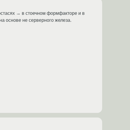
постасях → в стоечном формфакторе и в
 на основе не серверного железа.