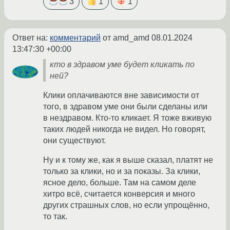
3
1
1
Ответ на:
комментарий
от amd_amd
08.01.2024
13:47:30 +00:00
кто в здравом уме будет кликать по
ней?
Клики оплачиваются вне зависимости от
того, в здравом уме они были сделаны или
в нездравом. Кто-то кликает. Я тоже вживую
таких людей никогда не видел. Но говорят,
они существуют.
Ну и к тому же, как я выше сказал, платят не
только за клики, но и за показы. За клики,
ясное дело, больше. Там на самом деле
хитро всё, считается конверсия и много
других страшных слов, но если упрощённо,
то так.