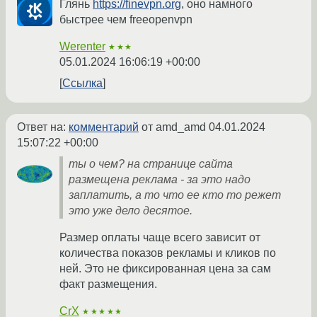
Глянь
https://finevpn.org
, оно намного
быстрее чем freeopenvpn
Werenter
★★★
05.01.2024 16:06:19 +00:00
Ссылка
Ответ на:
комментарий
от amd_amd
04.01.2024
15:07:22 +00:00
ты о чем? на странице сайта
размещена реклама - за это надо
заплатить, а то что ее кто то режет
это уже дело десятое.
Размер оплаты чаще всего зависит от
количества показов рекламы и кликов по
ней. Это не фиксированная цена за сам
факт размещения.
CrX
★★★★★