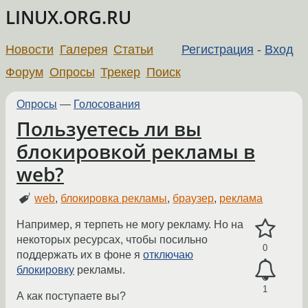
LINUX.ORG.RU
Новости
Галерея
Статьи
Регистрация
-
Вход
Форум
Опросы
Трекер
Поиск
Опросы
—
Голосования
Пользуетесь ли вы
блокировкой рекламы в
web?
web
,
блокировка рекламы
,
браузер
,
реклама
Например, я терпеть не могу рекламу. Но на
некоторых ресурсах, чтобы посильно
0
поддержать их в фоне я
отключаю
блокировку
рекламы.
1
А как поступаете вы?