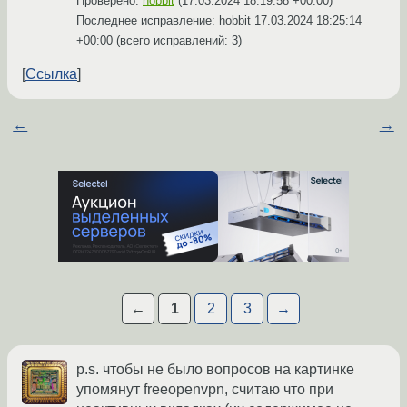
Проверено:
hobbit
(
17.03.2024 18:19:58 +00:00
)
Последнее исправление: hobbit
17.03.2024 18:25:14
+00:00
(всего исправлений: 3)
Ссылка
←
→
←
1
2
3
→
p.s. чтобы не было вопросов на картинке
упомянут freeopenvpn, считаю что при