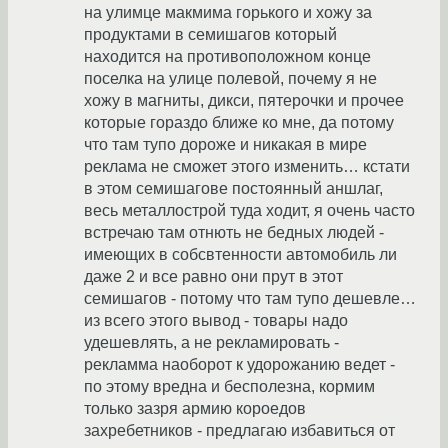
на улимце макмима горького и хожу за
продуктами в семишагов который
находится на противоположном конце
поселка на улице полевой, почему я не
хожу в магниты, дикси, пятерочки и прочее
которые гораздо ближе ко мне, да потому
что там тупо дороже и никакая в мире
реклама не сможет этого изменить… кстати
в этом семишагове постоянный аншлаг,
весь металлострой туда ходит, я очень часто
встречаю там отнють не бедных людей -
имеющих в собсвтенности автомобиль ли
даже 2 и все равно они прут в этот
семишагов - потому что там тупо дешевле…
из всего этого вывод - товары надо
удешевлять, а не рекламировать -
рекламма наоборот к удорожанию ведет -
по этому вредна и бесполезна, кормим
только зазря армию короедов
захребетников - предлагаю избавиться от