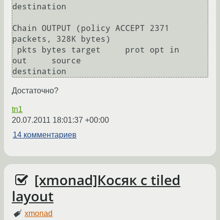
destination         

Chain OUTPUT (policy ACCEPT 2371 
packets, 328K bytes)

 pkts bytes target     prot opt in     
out     source               
destination
Достаточно?
tn1
20.07.2011 18:01:37 +00:00
14 комментариев
[xmonad]Косяк с tiled
layout
xmonad