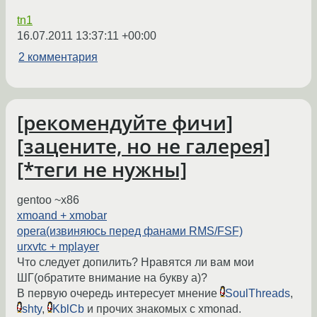
tn1
16.07.2011 13:37:11 +00:00
2 комментария
[рекомендуйте фичи]
[зацените, но не галерея]
[*теги не нужны]
gentoo ~x86
xmoand + xmobar
opera(извиняюсь перед фанами RMS/FSF)
urxvtc + mplayer
Что следует допилить? Нравятся ли вам мои
ШГ(обратите внимание на букву a)?
В первую очередь интересует мнение
SoulThreads
,
shty
,
KblCb
и прочих знакомых с xmonad.