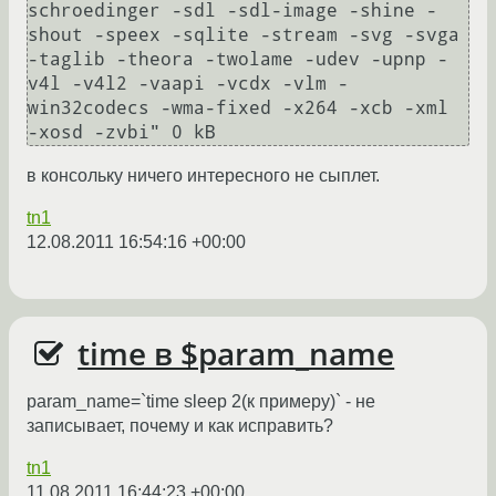
schroedinger -sdl -sdl-image -shine -
shout -speex -sqlite -stream -svg -svga 
-taglib -theora -twolame -udev -upnp -
v4l -v4l2 -vaapi -vcdx -vlm -
win32codecs -wma-fixed -x264 -xcb -xml 
-xosd -zvbi" 0 kB
в консольку ничего интересного не сыплет.
tn1
12.08.2011 16:54:16 +00:00
time в $param_name
param_name=`time sleep 2(к примеру)` - не
записывает, почему и как исправить?
tn1
11.08.2011 16:44:23 +00:00