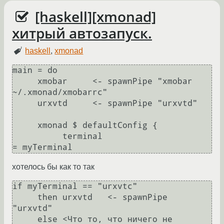
[haskell][xmonad]
хитрый автозапуск.
haskell
,
xmonad
main = do

     xmobar     <- spawnPipe "xmobar 
~/.xmonad/xmobarrc"

     urxvtd     <- spawnPipe "urxvtd"

     xmonad $ defaultConfig {

          terminal                      
= myTerminal
хотелось бы как то так
if myTerminal == "urxvtc"

     then urxvtd   <- spawnPipe 
"urxvtd"

     else <Что то, что ничего не 