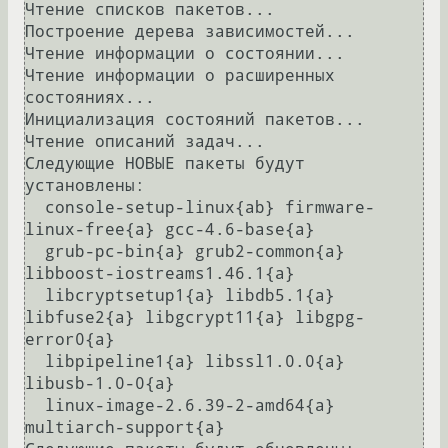
Чтение списков пакетов...

Построение дерева зависимостей...

Чтение информации о состоянии...

Чтение информации о расширенных 
состояниях...

Инициализация состояний пакетов...

Чтение описаний задач...

Следующие НОВЫЕ пакеты будут 
установлены:

  console-setup-linux{ab} firmware-
linux-free{a} gcc-4.6-base{a} 

  grub-pc-bin{a} grub2-common{a} 
libboost-iostreams1.46.1{a} 

  libcryptsetup1{a} libdb5.1{a} 
libfuse2{a} libgcrypt11{a} libgpg-
error0{a} 

  libpipeline1{a} libssl1.0.0{a} 
libusb-1.0-0{a} 

  linux-image-2.6.39-2-amd64{a} 
multiarch-support{a} 
