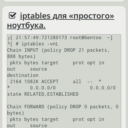
iptables для «простого»
ноутбука.
┌[ 21:57:49:721280173 root@Gentoo  ~]

└[ # iptables -vnL

Chain INPUT (policy DROP 21 packets, 
888 bytes)

 pkts bytes target     prot opt in     
out     source               
destination                    

 2164 1082K ACCEPT     all  --  *      
*       0.0.0.0/0            0.0.0.0/0            
state RELATED,ESTABLISHED

Chain FORWARD (policy DROP 0 packets, 0 
bytes)

 pkts bytes target     prot opt in     
out     source               