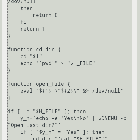
/dev/null

    then

	return 0

    fi

    return 1

}

function cd_dir {

    cd "$1"

    echo "`pwd`" > "$H_FILE"

}

function open_file {

    eval "${1} \"${2}\" &> /dev/null"

}

if [ -e "$H_FILE" ]; then

    y_n=`echo -e "Yes\nNo" | $DMENU -p 
"Open last dir?"`

    if [ "$y_n" = "Yes" ]; then

	cd_dir "`cat "$H_FILE"`"
