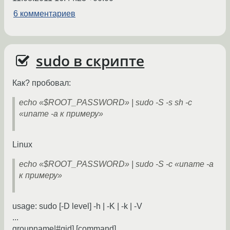
6 комментариев
sudo в скрипте
Как? пробовал:
echo «$ROOT_PASSWORD» | sudo -S -s sh -c
«uname -a к примеру»
Linux
echo «$ROOT_PASSWORD» | sudo -S -c «uname -a
к примеру»
usage: sudo [-D level] -h | -K | -k | -V
...
groupname|#gid] [command]