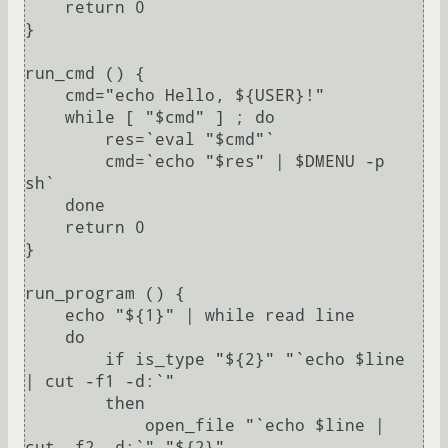
    return 0

}

run_cmd () {

    cmd="echo Hello, ${USER}!"

    while [ "$cmd" ] ; do

	res=`eval "$cmd"`

	cmd=`echo "$res" | $DMENU -p 
sh`

    done

    return 0

}

run_program () {

    echo "${1}" | while read line

    do

	if is_type "${2}" "`echo $line 
| cut -f1 -d:`"

	then

	    open_file "`echo $line | 
cut -f2 -d:`" "${2}"
