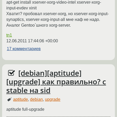
apt-get install xserver-xorg-video-intel xserver-xorg-
input-evdev xinit
Хватит? пробовал xserver-xorg, но xserver-xorg-input-
synaptics, xserver-xorg-input-all мне наф не надо.
Аналог Gentoo`шного xorg-server.
tn1
12.06.2011 17:44:06 +00:00
17 комментариев
[debian][aptitude]
[upgrade] как правильно? с
stable на sid
aptitude
,
debian
,
upgrade
aptitude full-upgrade