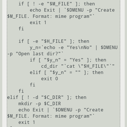
    if [ ! -e "$M_FILE" ]; then

	echo Exit | `$DMENU -p "Create 
$M_FILE. Format: mime program"`

	exit 1

    fi

    if [ -e "$H_FILE" ]; then

	y_n=`echo -e "Yes\nNo" | $DMENU 
-p "Open last dir?"`

	if [ "$y_n" = "Yes" ]; then

	    cd_dir "`cat \"$H_FILE\"`"

	elif [ "$y_n" = "" ]; then

	    exit 0

	fi

    fi

elif [ ! -d "$C_DIR" ]; then

    mkdir -p $C_DIR

    echo Exit | `$DMENU -p "Create 
$M_FILE. Format: mime program"`

    exit 1
