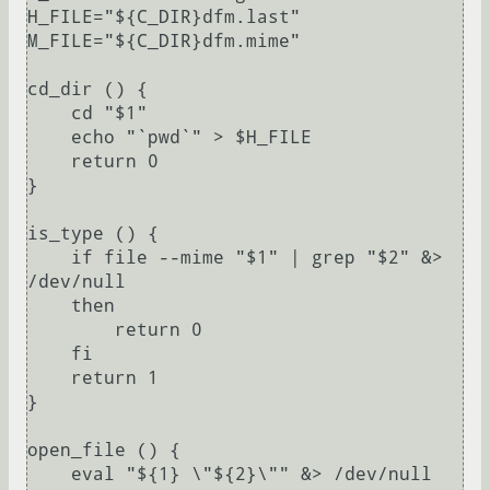
H_FILE="${C_DIR}dfm.last"

M_FILE="${C_DIR}dfm.mime"

cd_dir () {

    cd "$1"

    echo "`pwd`" > $H_FILE

    return 0

}

is_type () {

    if file --mime "$1" | grep "$2" &> 
/dev/null

    then

	return 0

    fi

    return 1

}

open_file () {

    eval "${1} \"${2}\"" &> /dev/null
