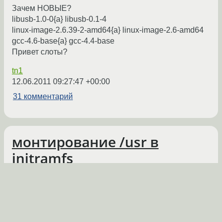
Зачем НОВЫЕ?
libusb-1.0-0{a} libusb-0.1-4
linux-image-2.6.39-2-amd64{a} linux-image-2.6-amd64
gcc-4.6-base{a} gcc-4.4-base
Привет слоты?
tn1
12.06.2011 09:27:47 +00:00
31 комментарий
монтирование /usr в
initramfs
mount -r /dev/mapper/crypt_root /new || 
ash --login

mount -r /dev/mapper/lvm-usr /new/usr

touch /init
