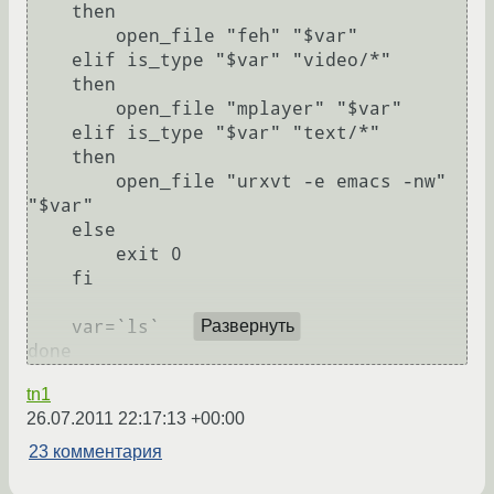
    then

	open_file "feh" "$var"

    elif is_type "$var" "video/*"

    then

	open_file "mplayer" "$var"

    elif is_type "$var" "text/*"

    then

	open_file "urxvt -e emacs -nw" 
"$var"

    else

	exit 0

    fi

    var=`ls`

Развернуть
done
tn1
26.07.2011 22:17:13 +00:00
23 комментария