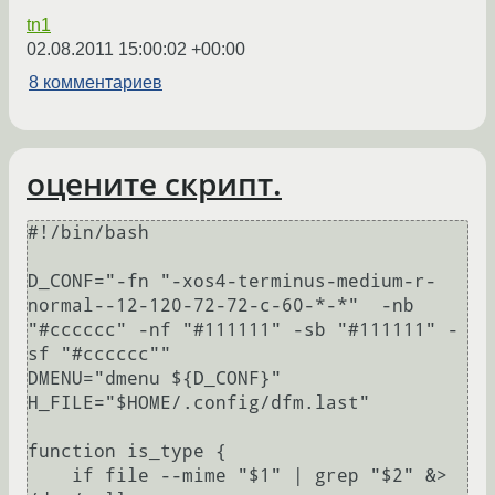
tn1
02.08.2011 15:00:02 +00:00
8 комментариев
оцените скрипт.
#!/bin/bash

D_CONF="-fn "-xos4-terminus-medium-r-
normal--12-120-72-72-c-60-*-*"  -nb 
"#cccccc" -nf "#111111" -sb "#111111" -
sf "#cccccc""

DMENU="dmenu ${D_CONF}"

H_FILE="$HOME/.config/dfm.last"

function is_type {    

    if file --mime "$1" | grep "$2" &> 