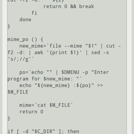
	    return 0 && break

	fi

    done

}

mime_po () {

    new_mime=`file --mime "$1" | cut -
f2 -d: | awk '{print $1}' | sed -s 
's/;//g'`

    po=`echo "" | $DMENU -p "Enter 
program for $new_mime: "`

    echo "${new_mime} :${po}" >> 
$M_FILE

    mime=`cat $M_FILE`

    return 0

}

if [ -d "$C_DIR" ]; then
