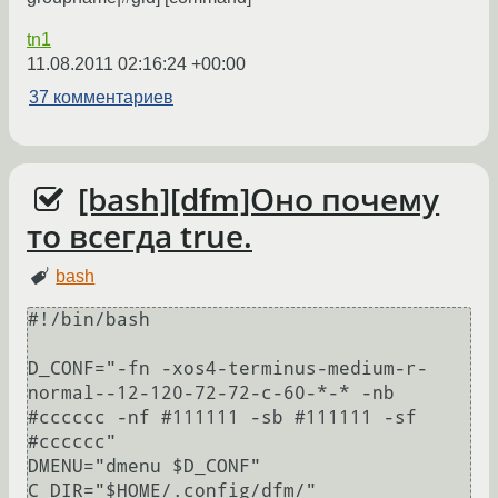
tn1
11.08.2011 02:16:24 +00:00
37 комментариев
[bash][dfm]Оно почему
то всегда true.
bash
#!/bin/bash

D_CONF="-fn -xos4-terminus-medium-r-
normal--12-120-72-72-c-60-*-* -nb 
#cccccc -nf #111111 -sb #111111 -sf 
#cccccc"

DMENU="dmenu $D_CONF"

C_DIR="$HOME/.config/dfm/"
