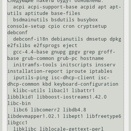
Следующие пакеты будут обновлены:

  acpi acpi-support-base acpid apt apt-
utils aptitude base-files 

  bsdmainutils bsdutils busybox 
console-setup cpio cron cryptsetup 
debconf 

  debconf-i18n debianutils dmsetup dpkg 
e2fslibs e2fsprogs eject 

  gcc-4.4-base gnupg gpgv grep groff-
base grub-common grub-pc hostname 

  initramfs-tools initscripts insserv 
installation-report iproute iptables 

  iputils-ping isc-dhcp-client isc-
dhcp-common kbd keyboard-configuration 

  klibc-utils libacl1 libattr1 
libblkid1 libboost-iostreams1.42.0 
libc-bin 

  libc6 libcomerr2 libdb4.8 
libdevmapper1.02.1 libept1 libfreetype6 
libgcc1 

  libklibc liblocale-gettext-perl 