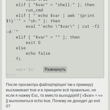
    elif [ "$var" = "shell:" ]; then

	run_cmd

    elif [ "`echo $var | awk '{print 
$1}'`" = "sh:" ]; then

	eval "`echo \"$var\" | cut -f2 
-d:`"

    elif [ "$var" = "" ]; then

	exit 0

    else

	echo false

    fi

    var=`ls`

Развернуть
done
После просмотра файла(mplayer`ом к примеру)
выскакивает true и в принципе всё правильно, но
если я нажму Esc, то вместо выхода(elif [ «$var» = «»
]) выполниться echo true. Почему не доходит до exit
0?