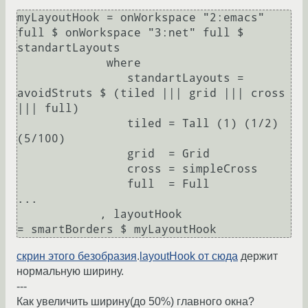
myLayoutHook = onWorkspace "2:emacs" 
full $ onWorkspace "3:net" full $ 
standartLayouts

             where

                standartLayouts = 
avoidStruts $ (tiled ||| grid ||| cross 
||| full)

                tiled = Tall (1) (1/2) 
(5/100)

                grid  = Grid

                cross = simpleCross

                full  = Full

...

            , layoutHook                
скрин этого безобразия
.
layoutHook от сюда
держит
нормальную ширину.
---
Как увеличить ширину(до 50%) главного окна?