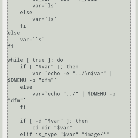
	var=`ls`

    else

	var=`ls`

    fi

else

    var=`ls`

fi

while [ true ]; do

    if [ "$var" ]; then

	var=`echo -e "../\n$var" | 
$DMENU -p "dfm"`

    else

	var=`echo "../" | $DMENU -p 
"dfm"`

    fi

    if [ -d "$var" ]; then

	cd_dir "$var"

    elif is_type "$var" "image/*"
