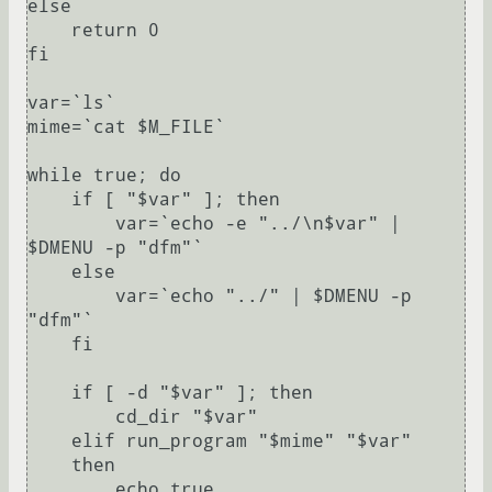
else

    return 0

fi

var=`ls`

mime=`cat $M_FILE`

while true; do

    if [ "$var" ]; then

        var=`echo -e "../\n$var" | 
$DMENU -p "dfm"`

    else

        var=`echo "../" | $DMENU -p 
"dfm"`

    fi

    if [ -d "$var" ]; then

	cd_dir "$var"

    elif run_program "$mime" "$var"

    then

	echo true
