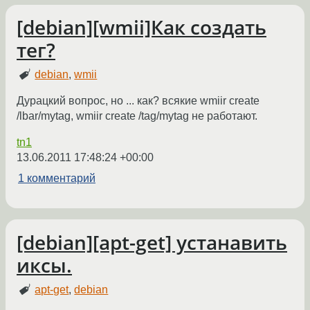
[debian][wmii]Как создать
тег?
debian
,
wmii
Дурацкий вопрос, но ... как? всякие wmiir create
/lbar/mytag, wmiir create /tag/mytag не работают.
tn1
13.06.2011 17:48:24 +00:00
1 комментарий
[debian][apt-get] устанавить
иксы.
apt-get
,
debian