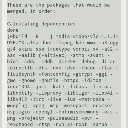
These are the packages that would be 
merged, in order:

Calculating dependencies            ... 
done!

[ebuild   R    ] media-video/vlc-1.1.11  
USE="X alsa dbus ffmpeg kde mmx mp3 ogg 
qt4 skins sse truetype vorbis xv -a52 -
aac -aalib (-altivec) -atmo -avahi -
bidi -cdda -cddb -dc1394 -debug -dirac 
-directfb -dts -dvb -dvd -fbcon -flac -
fluidsynth -fontconfig -gcrypt -ggi -
gme -gnome -gnutls -httpd -id3tag -
ieee1394 -jack -kate -libass -libcaca -
libnotify -libproxy -libtiger -libv4l -
libv4l2 -lirc -live -lua -matroska -
modplug -mpeg -mtp -musepack -ncurses -
nsplugin -opengl -optimisememory -oss -
png -projectm -pulseaudio -pvr -
remoteosd -rtsp -run-as-root -samba -