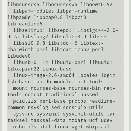
libncurses5 libncursesw5 libnewt0.52 

  libpam-modules libpam-runtime 
libpam0g libpcap0.8 libpci3 
libreadline6 

  libselinux1 libsepol1 libsigc++-2.0-
0c2a libslang2 libsqlite3-0 libss2 

  libssl0.9.8 libstdc++6 libtext-
charwidth-perl libtext-iconv-perl 
libudev0 

  libusb-0.1-4 libuuid-perl libuuid1 
libxapian22 linux-base 

  linux-image-2.6-amd64 locales login 
lsb-base man-db module-init-tools 

  mount ncurses-base ncurses-bin net-
tools netcat-traditional passwd 

  pciutils perl-base procps readline-
common rsyslog sed sensible-utils 

  sysv-rc sysvinit sysvinit-utils tar 
tasksel tasksel-data tzdata ucf udev 

  usbutils util-linux wget whiptail 