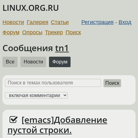
LINUX.ORG.RU
Новости
Галерея
Статьи
Регистрация
-
Вход
Форум
Опросы
Трекер
Поиск
Сообщения
tn1
Все
Новости
Форум
Поиск
[emacs]Добавление
пустой строки.