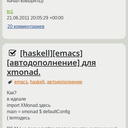
начал ковырять))
tn1
21.06.2011 20:05:29 +00:00
20 комментариев
[haskell][emacs]
[автодополнение] для
xmonad.
emacs
,
haskell
,
автодополнение
Как?
в идеале
import XMonad.здесь
main = xmonad $ defaultConfig
{ termздесь