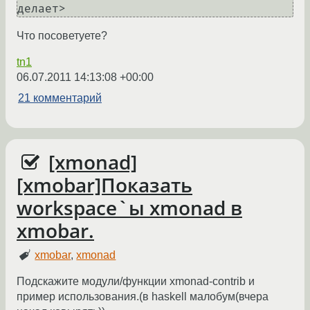
делает>
Что посоветуете?
tn1
06.07.2011 14:13:08 +00:00
21 комментарий
[xmonad]
[xmobar]Показать
workspace`ы xmonad в
xmobar.
xmobar
,
xmonad
Подскажите модули/функции xmonad-contrib и
пример использования.(в haskell малобум(вчера