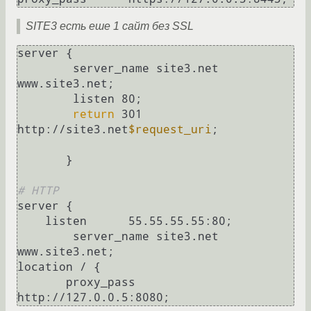
SITE3 есть еше 1 сайт без SSL
server {

        server_name site3.net 
www.site3.net;

        listen 80;

return
 301 
http://site3.net
$request_uri
;

       }

# HTTP
server {

    listen      55.55.55.55:80;

	server_name site3.net 
www.site3.net;

location / {

       proxy_pass      