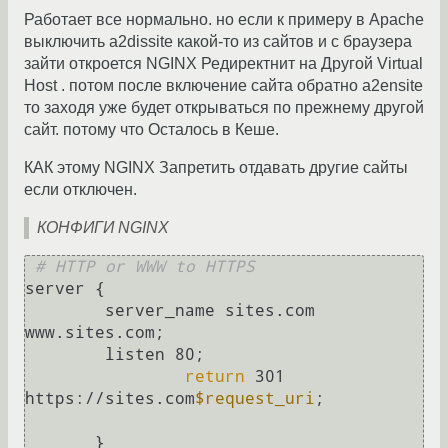
Работает все нормально. но если к примеру в Apache
выключить a2dissite какой-то из сайтов и с браузера
зайти откроется NGINX Редиректнит на Другой Virtual
Host . потом после включение сайта обратно a2ensite
то заходя уже будет открываться по прежнему другой
сайт. потому что Осталось в Кеше.
КАК этому NGINX Запретить отдавать другие сайты
если отключен.
КОНФИГИ NGINX
# HTTP or WWW to HTTPS
server {

        server_name sites.com 
www.sites.com;

        listen 80;

return
 301 
https://sites.com
$request_uri
;

       }
