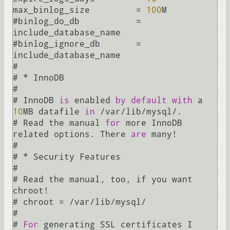
max_binlog_size         
=
100
M

#binlog_do_db		
=
include_database_name

#binlog_ignore_db	
=
include_database_name

#

# 
*
 InnoDB

#

# InnoDB 
is
 enabled 
by
default
with
 a 
10
MB datafile 
in
/
var
/
lib
/
mysql
/
.

# Read the manual 
for
 more InnoDB 
related options. There 
are
 many
!
#

# 
*
 Security Features

#

# Read the manual, too, if you want 
chroot
!
# chroot 
=
/
var
/
lib
/
mysql
/
#

# 
For
 generating SSL certificates I 