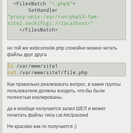
  <FilesMatch 
"\.php$"
>

       SetHandler 
"proxy:unix:/var/run/php53-fpm-
site2.sock|fcgi://localhost/"
    </FilesMatch> 

но той же webconsole.php спокойно можно читать
файлы друг друга
ls
cat
Как правильно реализовать вопрос, в какие группы
пользователи должны входить, что-бы были
полностью изолированы.
да и вообще получается залил ШЕЛ и может
почитать файлы типа cat /etc/passwd
Не красиво как-то получается ;)