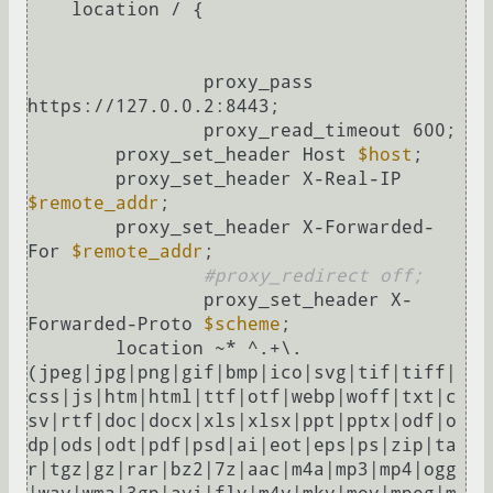
    location / {

		proxy_pass      
https://127.0.0.2:8443;

		proxy_read_timeout 600;

        proxy_set_header Host 
$host
;

        proxy_set_header X-Real-IP 
$remote_addr
;

        proxy_set_header X-Forwarded-
For 
$remote_addr
;

#proxy_redirect off;
		proxy_set_header X-
Forwarded-Proto 
$scheme
;

        location ~* ^.+\.
(jpeg|jpg|png|gif|bmp|ico|svg|tif|tiff|
css|js|htm|html|ttf|otf|webp|woff|txt|c
sv|rtf|doc|docx|xls|xlsx|ppt|pptx|odf|o
dp|ods|odt|pdf|psd|ai|eot|eps|ps|zip|ta
r|tgz|gz|rar|bz2|7z|aac|m4a|mp3|mp4|ogg