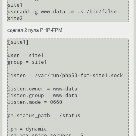
site1

useradd -g www-data -m -s /bin/false 
сделал 2 пула PHP-FPM
[site1]

user = site1

group = site1

listen = /var/run/php53-fpm-site1.sock

listen.owner = www-data

listen.group = www-data

listen.mode = 0660

pm.status_path = /status

;pm = dynamic

;pm.max_spare_servers = 5
