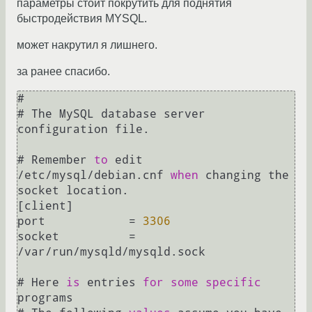
параметры стоит покрутить для поднятия
быстродействия MYSQL.
может накрутил я лишнего.
за ранее спасибо.
#

# The MySQL database server 
configuration file.

# Remember 
to
 edit 
/
etc
/
mysql
/
debian.cnf 
when
 changing the 
socket location.

[client]

port		
=
3306
socket		
=
/
var
/
run
/
mysqld
/
mysqld.sock

# Here 
is
 entries 
for
some
specific
programs
