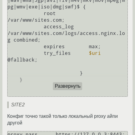
|wav|wma|3gp|avi|flv|m4v|mkv|mov|mpeg|m
pg|wmv|exe|iso|dmg|swf)$ {

            root           
/var/www/sites.com;

            access_log     
/var/www/sites.com/logs/access.nginx.lo
g combined;

            expires        max;

            try_files      
$uri
@fallback; 

			}

    }

Развернуть
SITE2
Конфиг точно такой только локальный proxy айпи
другой
proxy_pass      https://127.0.0.3:8443;