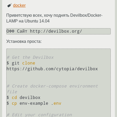
docker
Приветствую всех, хочу поднять Devilbox/Docker-
LAMP на Ubuntu 14.04
ОФФ Сайт http://devilbox.org/
Установка проста:
# Get the Devilbox
$ git 
clone
https://github.com/cytopia/devilbox

# Create docker-compose environment 
file
$ 
cd
 devilbox

$ 
cp
 env-example .
env
# Edit your configuration