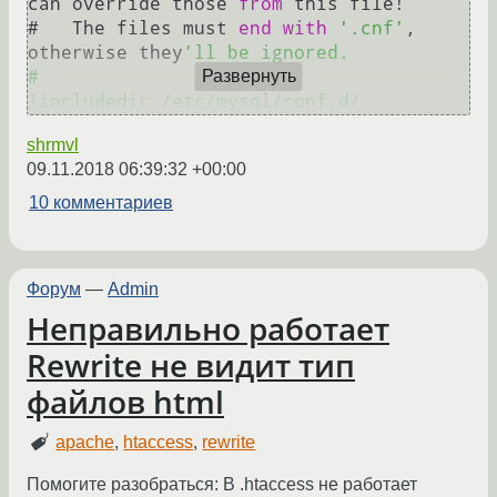
can override those 
from
 this file
!
#   The files must 
end
with
'.cnf'
, 
otherwise they
'll be ignored.

#

Развернуть
shrmvl
09.11.2018 06:39:32 +00:00
10 комментариев
Форум
—
Admin
Неправильно работает
Rewrite не видит тип
файлов html
apache
,
htaccess
,
rewrite
Помогите разобраться: В .htaccess не работает