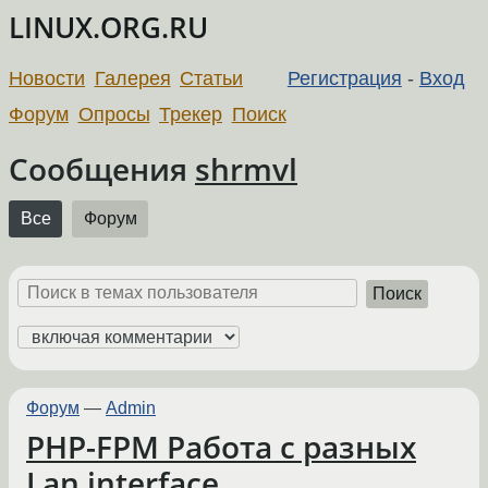
LINUX.ORG.RU
Новости
Галерея
Статьи
Регистрация
-
Вход
Форум
Опросы
Трекер
Поиск
Сообщения
shrmvl
Все
Форум
Поиск
Форум
—
Admin
PHP-FPM Работа с разных
Lan interface