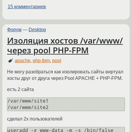
15 комментариев
Форум
—
Desktop
Изоляция хостов /var/www/
через pool PHP-FPM
apache
,
php-fpm
,
pool
Не могу разобраться как изолировать сайты виртуал
хосты друг от друга через Pool APACHE + PHP-FPM.
есть 2 сайта
/var/www/site1

сделал 2х пользователей
useradd -g www-data -m -s /bin/false 