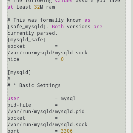
# The following 
values
 assume you have 
at
 least 
32
M ram

# This was formally known 
as
[safe_mysqld]. 
Both
 versions 
are
currently parsed.

[mysqld_safe]

socket		
=
/
var
/
run
/
mysqld
/
mysqld.sock

nice		
=
0
[mysqld]

#

# 
*
 Basic Settings

user
=
 mysql

pid
-
file	
=
/
var
/
run
/
mysqld
/
mysqld.pid

socket		
=
/
var
/
run
/
mysqld
/
mysqld.sock

port		
=
3306