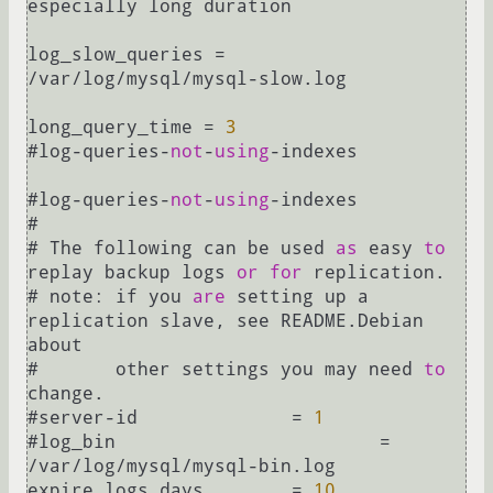
especially long duration

log_slow_queries 
=
/
var
/
log
/
mysql
/
mysql
-
slow.log

long_query_time 
=
3
#log
-
queries
-
not
-
using
-
indexes

#log
-
queries
-
not
-
using
-
indexes

#

# The following can be used 
as
 easy 
to
replay backup logs 
or
for
 replication.

# note: if you 
are
 setting up a 
replication slave, see README.Debian 
about

#       other settings you may need 
to
change.

#server
-
id		
=
1
#log_bin			
=
/
var
/
log
/
mysql
/
mysql
-
bin.log

expire_logs_days	
=
10