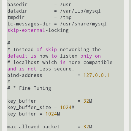
basedir		
=
/
usr

datadir		
=
/
var
/
lib
/
mysql

tmpdir		
=
/
tmp

lc
-
messages
-
dir	
=
/
usr
/
share
/
skip
-
external
-
locking

#

# Instead 
of
skip
-
networking the 
default
is
 now 
to
 listen 
only
on
# localhost which 
is
 more compatible 
and
is
not
 less secure.

bind
-
address		
=
127.0
.0
.1
#

# 
*
 Fine Tuning

key_buffer		
=
32
M

key_buffer_size 
=
1024
M

key_buffer 
=
1024
M

max_allowed_packet	
=
32
M
