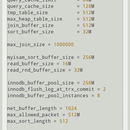
query_cache_size        
=
128
M

tmp_table_size          
=
512
M

max_heap_table_size     
=
512
M

join_buffer_size        
=
512
M

sort_buffer_size        
=
32
M

max_join_size 
=
1000000
myisam_sort_buffer_size 
=
256
M

read_buffer_size 
=
16
M

read_rnd_buffer_size 
=
32
M

innodb_buffer_pool_size 
=
256
M

innodb_flush_log_at_trx_commit 
=
2
innodb_buffer_pool_instances 
=
8
net_buffer_length 
=
1024
max_allowed_packet 
=
512
M

max_sort_length 
=
512