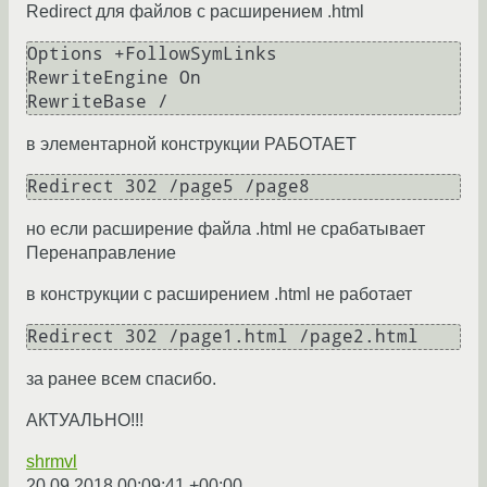
Redirect для файлов c расширением .html
Options +FollowSymLinks

RewriteEngine On

в элементарной конструкции РАБОТАЕТ
Redirect 302 /page5 /page8
но если расширение файла .html не срабатывает
Перенаправление
в конструкции с расширением .html не работает
Redirect 302 /page1.html /page2.html
за ранее всем спасибо.
АКТУАЛЬНО!!!
shrmvl
20.09.2018 00:09:41 +00:00