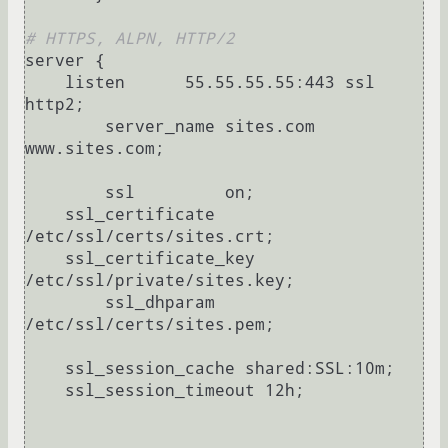
# HTTPS, ALPN, HTTP/2
server {

    listen      55.55.55.55:443 ssl 
http2;

	server_name sites.com 
www.sites.com;

	ssl         on;

    ssl_certificate     
/etc/ssl/certs/sites.crt;

    ssl_certificate_key 
/etc/ssl/private/sites.key;

	ssl_dhparam         
/etc/ssl/certs/sites.pem; 

    ssl_session_cache shared:SSL:10m;

    ssl_session_timeout 12h;
