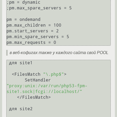
;pm = dynamic

;pm.max_spare_servers = 5

pm = ondemand

pm.max_children = 100

pm.start_servers = 2

pm.min_spare_servers = 5

в веб-кофигах также у каждого сайта свой POOL
 для site1

  <FilesMatch 
"\.php$"
>

       SetHandler 
"proxy:unix:/var/run/php53-fpm-
site1.sock|fcgi://localhost/"
    </FilesMatch> 

 для site2
