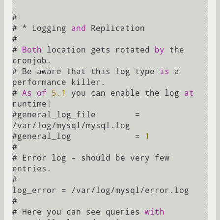
#

# 
*
 Logging 
and
 Replication

#

# 
Both
 location gets rotated 
by
 the 
cronjob.

# Be aware that this log type 
is
 a 
performance killer.

# 
As
of
5.1
 you can enable the log 
at
runtime
!
#general_log_file        
=
/
var
/
log
/
mysql
/
mysql.log

#general_log             
=
1
#

# Error log 
-
 should be very few 
entries.

#

log_error 
=
/
var
/
log
/
mysql
/
error.log

#

# Here you can see queries 
with