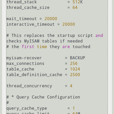
thread_stack		
=
512
K

thread_cache_size       
=
64
wait_timeout 
=
20000
interactive_timeout 
=
20000
# This replaces the startup script 
and
checks MyISAM tables if needed

# the 
first
time
 they 
are
 touched

myisam
-
recover         
=
 BACKUP

max_connections        
=
256
table_cache            
=
1024
table_definition_cache 
=
2500
thread_concurrency     
=
4
# 
*
 Query Cache Configuration

#

query_cache_type        
=
1
query_cache_limit       
=
64
M
