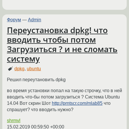
Форум
—
Admin
Переустановка dpkg! что
вводить чтобы потом
Загрузиться ? и не сломать
систему
dpkg
,
ubuntu
Решил переутановить dpkg
во время установки попал на такую строчку, что в ней
вводить что-бы потом загрузиться ? Система Ubuntu
14.04 Вот скрин Шот
http://prntscr.com/mlab85
что
спрашует? что вводить нужно?
shrmvl
15.02.2019 00:59:50 +00:00