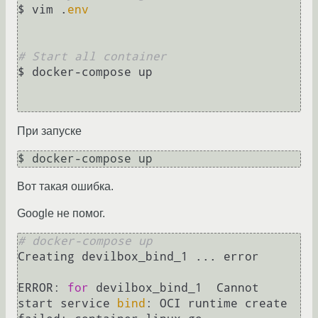
$ vim .
env
# Start all container
$ docker-compose up

При запуске
$ docker-compose up
Вот такая ошибка.
Google не помог.
# docker-compose up
Creating devilbox_bind_1 ... error

ERROR: 
for
 devilbox_bind_1  Cannot 
start service 
bind
: OCI runtime create 