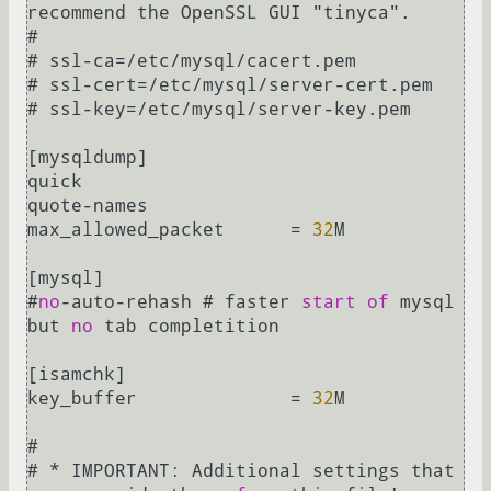
recommend the OpenSSL GUI "tinyca".

#

# ssl
-
ca
=
/
etc
/
mysql
/
cacert.pem

# ssl
-
cert
=
/
etc
/
mysql
/
server
-
cert.pem

# ssl
-
key
=
/
etc
/
mysql
/
server
-
key.pem

[mysqldump]

quick

quote
-
names

max_allowed_packet	
=
32
M

[mysql]

#
no
-
auto
-
rehash	# faster 
start
of
 mysql 
but 
no
 tab completition

[isamchk]

key_buffer		
=
32
M

#

# 
*
 IMPORTANT: Additional settings that 