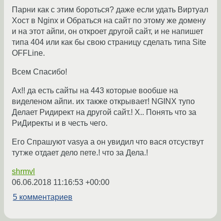
Парни как с этим бороться? даже если удать Виртуал
Хост в Nginx и Обраться на сайт по этому же домену
и на этот айпи, он откроет другой сайт, и не напишет
типа 404 или как бы свою страницу сделать типа Site
OFFLine.
Всем Спасибо!
Ах!! да есть сайты на 443 которые вообше на
виделеном айпи. их также открывает! NGINX тупо
Делает Ридирект на другой сайт.! Х.. Понять что за
РиДиректы и в честь чего.
Его Спрашуют vasya а он увидил что вася отсуствут
тутже отдает дело пете.! что за Дела.!
shrmvl
06.06.2018 11:16:53 +00:00
5 комментариев