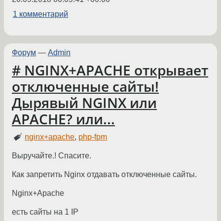
1 комментарий
Форум
—
Admin
# NGINX+APACHE открывает
отключенные сайты!
Дырявый NGINX или
APACHE? или...
nginx+apache
,
php-fpm
Выручайте.! Спасите.
Как запретить Nginx отдавать отключенные сайты.
Nginx+Apache
есть сайты на 1 IP