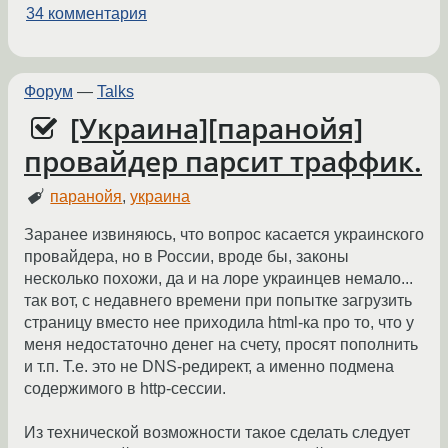
34 комментария
Форум
—
Talks
[Украина][паранойя]
провайдер парсит траффик.
паранойя
,
украина
Заранее извиняюсь, что вопрос касается украинского
провайдера, но в России, вроде бы, законы
несколько похожи, да и на лоре украинцев немало...
так вот, с недавнего времени при попытке загрузить
страницу вместо нее приходила html-ка про то, что у
меня недостаточно денег на счету, просят пополнить
и т.п. Т.е. это не DNS-редирект, а именно подмена
содержимого в http-сессии.
Из технической возможности такое сделать следует