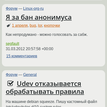
Форум
—
Linux-org-ru
Я за бан анонимуса
1 апреля
,
bug
,
lor
,
кнопочки
Как непродумано - можно голосовать за сабж.
segfault
31.03.2012 20:57:58 +00:00
15 комментариев
Форум
—
General
Udev отказывается
обрабатывать правила
На машине debian squeeze. Пишу кастомный файл
/etc/udev/rules.d/10-custom.rules