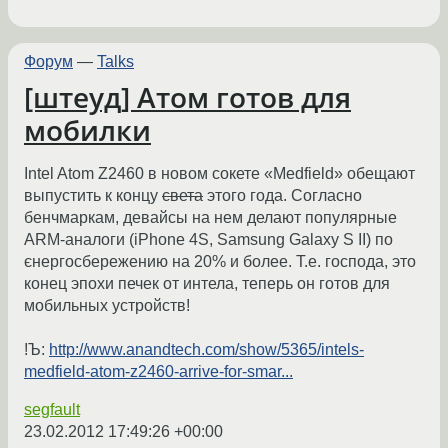
Форум
—
Talks
[штеуд] Атом готов для
мобилки
Intel Atom Z2460 в новом сокете «Medfield» обещают
выпустить к концу
света
этого года. Согласно
бенчмаркам, девайсы на нем делают популярные
ARM-аналоги (iPhone 4S, Samsung Galaxy S II) по
єнергосбережению на 20% и более. Т.е. господа, это
конец эпохи печек от интела, теперь он готов для
мобильных устройств!
!Ъ:
http://www.anandtech.com/show/5365/intels-
medfield-atom-z2460-arrive-for-smar...
segfault
23.02.2012 17:49:26 +00:00