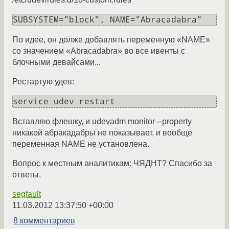
SUBSYSTEM="block", NAME="Abracadabra"
По идее, он долже добавлять переменную «NAME»
со значением «Abracadabra» во все ивенты с
блочными девайсами...
Рестартую удев:
service udev restart
Вставляю флешку, и udevadm monitor --property
никакой абракадабры не показывает, и вообще
переменная NAME не установлена.
Вопрос к местным аналитикам: ЧЯДНТ? Спасибо за
ответы.
segfault
11.03.2012 13:37:50 +00:00
8 комментариев