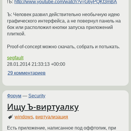
!Ъ:
http://www.youtube.com/watch?v=G6yPQKt3mBA
Ъ: Человек развил действительно необычную идею
графического интерфейса, а не повернул панель на
бок или расположил кнопки запуска приложений
плиткой.
Proof-of-concept можно скачать, собрать и потыкать.
segfault
28.01.2014 21:33:13 +00:00
29 комментариев
Форум
—
Security
Ищу Ъ-виртуалку
windows
,
виртуализация
Есть приложение, написанное под оффтопик, при