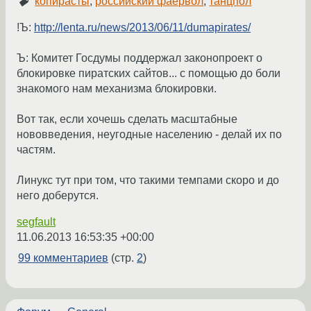
копирасты
,
российский фаервол
,
танцпол
!Ъ:
http://lenta.ru/news/2013/06/11/dumapirates/
Ъ: Комитет Госдумы поддержал законопроект о
блокировке пиратских сайтов... с помощью до боли
знакомого нам механизма блокировки.
Вот так, если хочешь сделать масштабные
нововведения, неугодные населению - делай их по
частям.
Линукс тут при том, что такими темпами скоро и до
него доберутся.
segfault
11.06.2013 16:53:35 +00:00
99 комментариев
(стр.
2
)