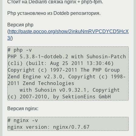
Стоит на Dedian6 связка nginx + php5-fpm.
Php установлено из Dotdeb репозитория.
Версия php
(
http://paste.pocoo.org/show/2jnkuNmRVPCDYCD5HcX
3/
)
# php -v

PHP 5.3.8-1~dotdeb.2 with Suhosin-Patch 
(cli) (built: Aug 25 2011 13:30:46) 

Copyright (c) 1997-2011 The PHP Group

Zend Engine v2.3.0, Copyright (c) 1998-
2011 Zend Technologies

    with Suhosin v0.9.32.1, Copyright 
Версия nginx:
# nginx -v
