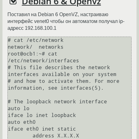
Debian 6 & Openvz
Поставил на Debian 6 OpenVZ, настраиваю
интерфейс venet0 чтобы он автоматом получал ip-
адресс 192.168.100.1
# cat /etc/network

network/  networks  

root@ocb1:~# cat 
/etc/network/interfaces 

# This file describes the network 
interfaces available on your system

# and how to activate them. For more 
information, see interfaces(5).

# The loopback network interface

auto lo

iface lo inet loopback

auto eth0

iface eth0 inet static

        address X.X.X.X
