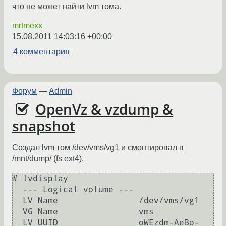
что не может найти lvm тома.
mrtmexx
15.08.2011 14:03:16 +00:00
4 комментария
Форум
—
Admin
OpenVz & vzdump &
snapshot
Создал lvm том /dev/vms/vg1 и смонтировал в
/mnt/dump/ (fs ext4).
# lvdisplay 

  --- Logical volume ---

  LV Name                /dev/vms/vg1

  VG Name                vms

  LV UUID                oWEzdm-AeBo-