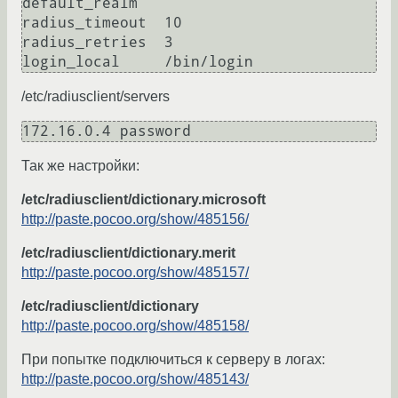
default_realm

radius_timeout  10

radius_retries  3

/etc/radiusclient/servers
Так же настройки:
/etc/radiusclient/dictionary.microsoft
http://paste.pocoo.org/show/485156/
/etc/radiusclient/dictionary.merit
http://paste.pocoo.org/show/485157/
/etc/radiusclient/dictionary
http://paste.pocoo.org/show/485158/
При попытке подключиться к серверу в логах:
http://paste.pocoo.org/show/485143/