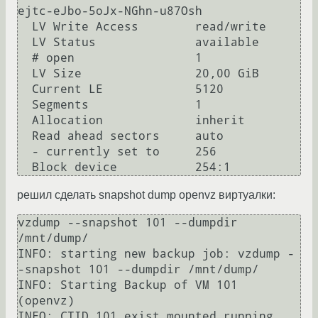
ejtc-eJbo-5oJx-NGhn-u87Osh

  LV Write Access        read/write

  LV Status              available

  # open                 1

  LV Size                20,00 GiB

  Current LE             5120

  Segments               1

  Allocation             inherit

  Read ahead sectors     auto

  - currently set to     256

решил сделать snapshot dump openvz виртуалки:
vzdump --snapshot 101 --dumpdir 
/mnt/dump/

INFO: starting new backup job: vzdump -
-snapshot 101 --dumpdir /mnt/dump/

INFO: Starting Backup of VM 101 
(openvz)

INFO: CTID 101 exist mounted running
