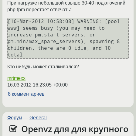
При нагрузке небольшой свыше 30-40 подключений
php-fpm перестает отвечать:
[16-Mar-2012 10:58:08] WARNING: [pool 
www] seems busy (you may need to 
increase pm.start_servers, or 
pm.min/max_spare_servers), spawning 8 
children, there are 0 idle, and 10 
Кто нибудь может сталкивался?
mrtmexx
16.03.2012 16:23:05 +00:00
8 комментариев
Форум
—
General
Openvz для для крупного