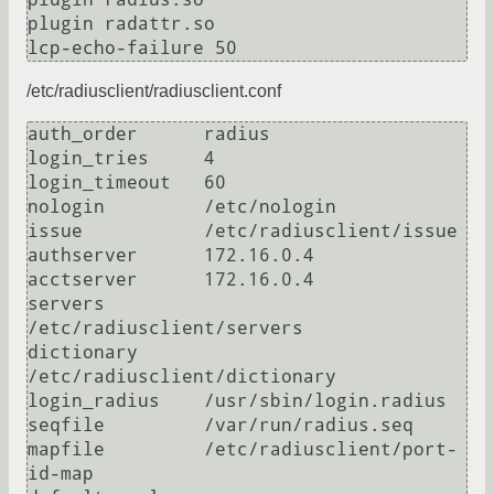
plugin radattr.so

/etc/radiusclient/radiusclient.conf
auth_order      radius

login_tries     4

login_timeout   60

nologin         /etc/nologin

issue           /etc/radiusclient/issue

authserver      172.16.0.4

acctserver      172.16.0.4

servers         
/etc/radiusclient/servers

dictionary      
/etc/radiusclient/dictionary

login_radius    /usr/sbin/login.radius

seqfile         /var/run/radius.seq

mapfile         /etc/radiusclient/port-
id-map
