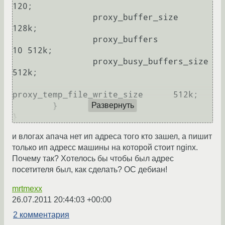
120;

                proxy_buffer_size       
128k;

                proxy_buffers           
10 512k;

                proxy_busy_buffers_size 
512k;

proxy_temp_file_write_size      512k;

	}

Развернуть
и влогах апача нет ип адреса того кто зашел, а пишит
только ип адреcc машины на которой стоит nginx.
Почему так? Хотелось бы чтобы был адрес
посетителя был, как сделать? ОС дебиан!
mrtmexx
26.07.2011 20:44:03 +00:00
2 комментария