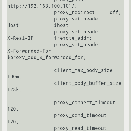
http://192.168.100.101/;

		proxy_redirect     off;

                proxy_set_header        
Host            $host;

                proxy_set_header        
X-Real-IP       $remote_addr;

                proxy_set_header        
X-Forwarded-For 
$proxy_add_x_forwarded_for;

                client_max_body_size    
100m;

                client_body_buffer_size 
128k;

                proxy_connect_timeout   
120;

                proxy_send_timeout      
120;

                proxy_read_timeout      