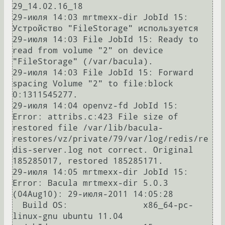
29_14.02.16_18

29-июля 14:03 mrtmexx-dir JobId 15: 
Устройство "FileStorage" используется

29-июля 14:03 File JobId 15: Ready to 
read from volume "2" on device 
"FileStorage" (/var/bacula).

29-июля 14:03 File JobId 15: Forward 
spacing Volume "2" to file:block 
0:1311545277.

29-июля 14:04 openvz-fd JobId 15: 
Error: attribs.c:423 File size of 
restored file /var/lib/bacula-
restores/vz/private/79/var/log/redis/re
dis-server.log not correct. Original 
185285017, restored 185285171.

29-июля 14:05 mrtmexx-dir JobId 15: 
Error: Bacula mrtmexx-dir 5.0.3 
(04Aug10): 29-июля-2011 14:05:28

  Build OS:               x86_64-pc-
linux-gnu ubuntu 11.04
