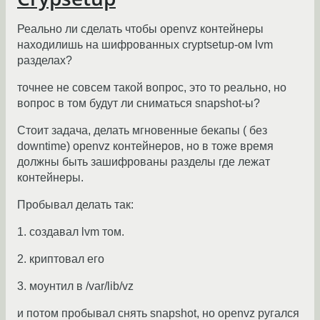
Реально ли сделать чтобы openvz контейнеры
находилишь на шифрованных cryptsetup-ом lvm
разделах?
точнее не совсем такой вопрос, это то реально, но
вопрос в том будут ли сниматься snapshot-ы?
Стоит задача, делать мгновенные бекапы ( без
downtime) openvz контейнеров, но в тоже время
должны быть зашифрованы разделы где лежат
контейнеры.
Пробывал делать так:
1. создавал lvm том.
2. криптовал его
3. моунтил в /var/lib/vz
и потом пробывал снять snapshot, но openvz ругался