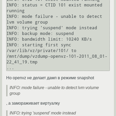
INFO: status = CTID 101 exist mounted 
running

INFO: mode failure - unable to detect 
lvm volume group

INFO: trying 'suspend' mode instead

INFO: backup mode: suspend

INFO: bandwidth limit: 10240 KB/s

INFO: starting first sync 
/var/lib/vz/private/101/ to 
/mnt/dump/vzdump-openvz-101-2011_08_01-
22_41_19.tmp

Но openvz не делает дамп в режиме snapshot
INFO: mode failure - unable to detect lvm volume
group
, а замораживает виртуалку
INFO: trying 'suspend' mode instead