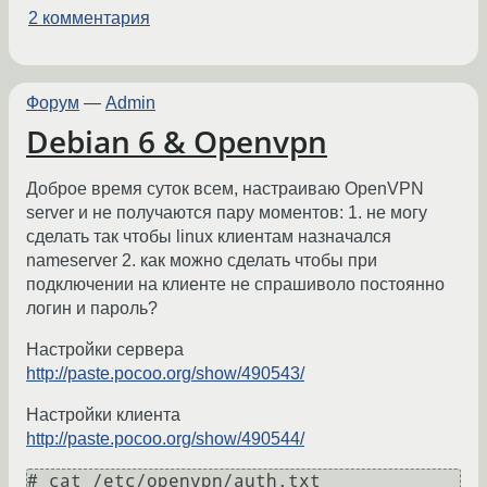
2 комментария
Форум
—
Admin
Debian 6 & Openvpn
Доброе время суток всем, настраиваю OpenVPN
server и не получаются пару моментов: 1. не могу
сделать так чтобы linux клиентам назначался
nameserver 2. как можно сделать чтобы при
подключении на клиенте не спрашиволо постоянно
логин и пароль?
Настройки сервера
http://paste.pocoo.org/show/490543/
Настройки клиента
http://paste.pocoo.org/show/490544/
# cat /etc/openvpn/auth.txt 
