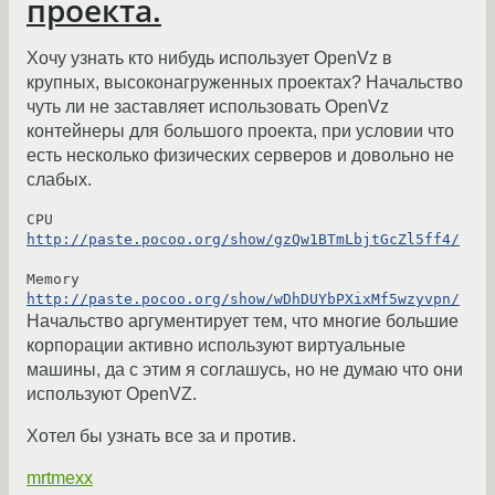
проекта.
Хочу узнать кто нибудь использует OpenVz в
крупных, высоконагруженных проектах? Начальство
чуть ли не заставляет использовать OpenVz
контейнеры для большого проекта, при условии что
есть несколько физических серверов и довольно не
слабых.
CPU 
http://paste.pocoo.org/show/gzQw1BTmLbjtGcZl5ff4/
Memory 
http://paste.pocoo.org/show/wDhDUYbPXixMf5wzyvpn/
Начальство аргументирует тем, что многие большие
корпорации активно используют виртуальные
машины, да с этим я соглашусь, но не думаю что они
используют OpenVZ.
Хотел бы узнать все за и против.
mrtmexx