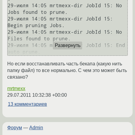
29-июля 14:05 mrtmexx-dir JobId 15: No 
Jobs found to prune.

29-июля 14:05 mrtmexx-dir JobId 15: 
Begin pruning Jobs.

29-июля 14:05 mrtmexx-dir JobId 15: No 
Files found to prune.

29-июля 14:05 mrtmexx-dir JobId 15: End 
Развернуть
Но если восстанавливать часть бекапа (какую нить
папку файл) то все нормально. С чем это может быть
связано?
mrtmexx
29.07.2011 10:32:38 +00:00
13 комментариев
Форум
—
Admin