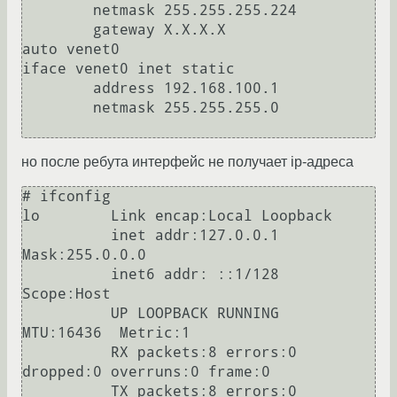
        netmask 255.255.255.224

        gateway X.X.X.X

auto venet0

iface venet0 inet static

        address 192.168.100.1

        netmask 255.255.255.0

но после ребута интерфейс не получает ip-адреса
# ifconfig 

lo        Link encap:Local Loopback  

          inet addr:127.0.0.1  
Mask:255.0.0.0

          inet6 addr: ::1/128 
Scope:Host

          UP LOOPBACK RUNNING  
MTU:16436  Metric:1

          RX packets:8 errors:0 
dropped:0 overruns:0 frame:0

          TX packets:8 errors:0 