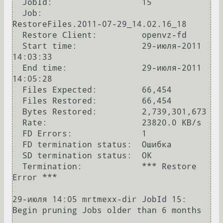
  JobId:                  15

  Job:                    
RestoreFiles.2011-07-29_14.02.16_18

  Restore Client:         openvz-fd

  Start time:             29-июля-2011 
14:03:33

  End time:               29-июля-2011 
14:05:28

  Files Expected:         66,454

  Files Restored:         66,454

  Bytes Restored:         2,739,301,673

  Rate:                   23820.0 KB/s

  FD Errors:              1

  FD termination status:  Ошибка

  SD termination status:  OK

  Termination:            *** Restore 
Error ***

29-июля 14:05 mrtmexx-dir JobId 15: 
Begin pruning Jobs older than 6 months 
.
