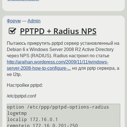
Форум
—
Admin
PPTPD + Radius NPS
Пытаюсь прикрутить pptpd сервер установленный на
Debian 6 к Windows Server 2008 R2 Active Directory
через NPS (RADIUS). Radius настроил по статье
http://araihan.wordpress.com/2009/11/11/windows-
server-2008-how-to-configure-...
но для pptp сервера, а
не l2tp.
Настройки pptpd:
/etc/pptpd.conf
option /etc/ppp/pptpd-options-radius

logwtmp

localip 172.16.0.1

remoteip 172.16.0.201-250
