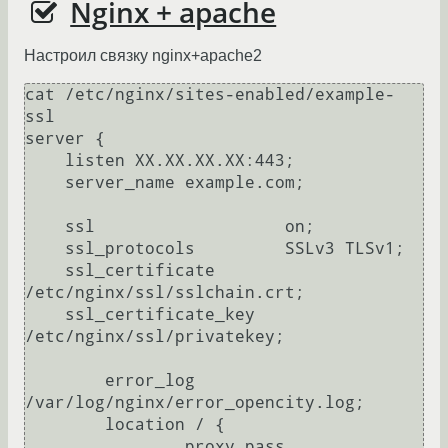
Nginx + apache
Настроил связку nginx+apache2
cat /etc/nginx/sites-enabled/example-
ssl 

server {

    listen XX.XX.XX.XX:443;

    server_name example.com;

    ssl                   on;

    ssl_protocols         SSLv3 TLSv1;

    ssl_certificate       
/etc/nginx/ssl/sslchain.crt;

    ssl_certificate_key   
/etc/nginx/ssl/privatekey;

	error_log 
/var/log/nginx/error_opencity.log;

	location / {

		proxy_pass 