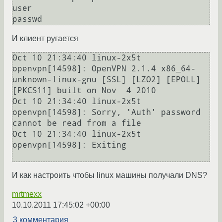
user

И клиент ругается
Oct 10 21:34:40 linux-2x5t 
openvpn[14598]: OpenVPN 2.1.4 x86_64-
unknown-linux-gnu [SSL] [LZO2] [EPOLL] 
[PKCS11] built on Nov  4 2010

Oct 10 21:34:40 linux-2x5t 
openvpn[14598]: Sorry, 'Auth' password 
cannot be read from a file

Oct 10 21:34:40 linux-2x5t 
openvpn[14598]: Exiting

И как настроить чтобы linux машины получали DNS?
mrtmexx
10.10.2011 17:45:02 +00:00
3 комментария