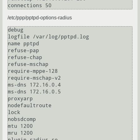
/etc/ppp/pptpd-options-radius
debug

logfile /var/log/pptpd.log

name pptpd

refuse-pap

refuse-chap

refuse-mschap

require-mppe-128

require-mschap-v2

ms-dns 172.16.0.4

ms-dns 172.16.0.5

proxyarp

nodefaultroute

lock

nobsdcomp

mtu 1200

mru 1200

plugin radius.so
