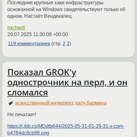
Последние крупные хаки инфраструктуры
основанной на Windows свидетельствуют только об
одном. Настаёт Вендекапец
michwill
29.07.2025 11:30:08 +00:00
119 комментариев
(стр.
2
3
)
Показал GROK'у
однострочник на перл, и он
сломался
искусственный интеллект
,
патч бармина
Не печатает!
https://i.ibb.co/MDdtb644/2025-05-31-01-29-31-x-com-
b4784dc8cb98.png