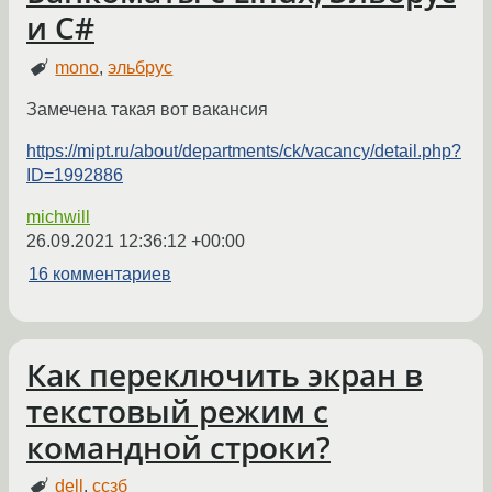
и C#
mono
,
эльбрус
Замечена такая вот вакансия
https://mipt.ru/about/departments/ck/vacancy/detail.php?
ID=1992886
michwill
26.09.2021 12:36:12 +00:00
16 комментариев
Как переключить экран в
текстовый режим с
командной строки?
dell
,
ссзб