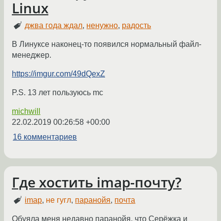
Linux
джва года ждал
,
ненужно
,
радость
В Линуксе наконец-то появился нормальный файл-
менеджер.
https://imgur.com/49dQexZ
P.S. 13 лет пользуюсь mc
michwill
22.02.2019 00:26:58 +00:00
16 комментариев
Где хостить imap-почту?
imap
,
не гугл
,
паранойя
,
почта
Обуяла меня недавно паранойя, что Серёжка и