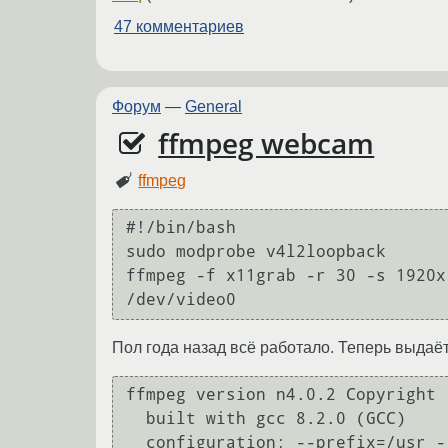
47 комментариев
Форум
—
General
ffmpeg webcam
ffmpeg
#!/bin/bash

sudo modprobe v4l2loopback

ffmpeg -f x11grab -r 30 -s 1920x
Пол года назад всё работало. Теперь выдаё
ffmpeg version n4.0.2 Copyright 
  built with gcc 8.2.0 (GCC)

  configuration: --prefix=/usr --disable-debug --disable-static --disable-stripping --enable-fontconfig --