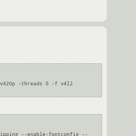
v420p -threads 0 -f v4l2 