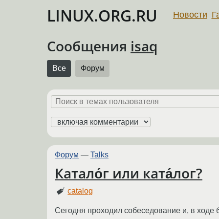
LINUX.ORG.RU
Новости
Г
Сообщения
isaq
Все
Форум
Форум
—
Talks
Катало́г или ката́лог?
catalog
Сегодня проходил собеседование и, в ходе б