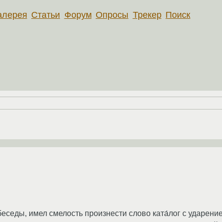
алерея
Статьи
Форум
Опросы
Трекер
Поиск
еседы, имел смелость произнести слово ката́лог с ударение