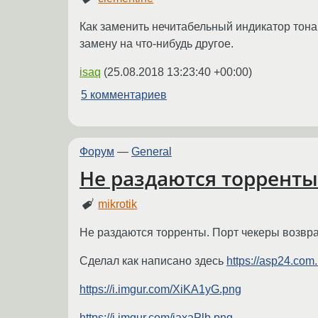
Как заменить нечитабельный индикатор тона
замену на что-нибудь другое.
isaq
(
25.08.2018 13:23:40 +00:00
)
5 комментариев
Форум
—
General
Не раздаются торренты
mikrotik
Не раздаются торренты. Порт чекеры возвраща
Сделал как написано здесь
https://asp24.com.u
https://i.imgur.com/XiKA1yG.png
https://i.imgur.com/iaxaPlb.png