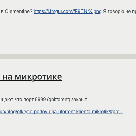
 в Clementine?
https://i.imgur.com/fF9ENrX.png
Я говорю не п
 на микротике
ют, что порт 8999 (qbittorent) закрыт.
a/blog/otkrytie-portov-dlja-utorrent-klienta-mikrotik/#pre...