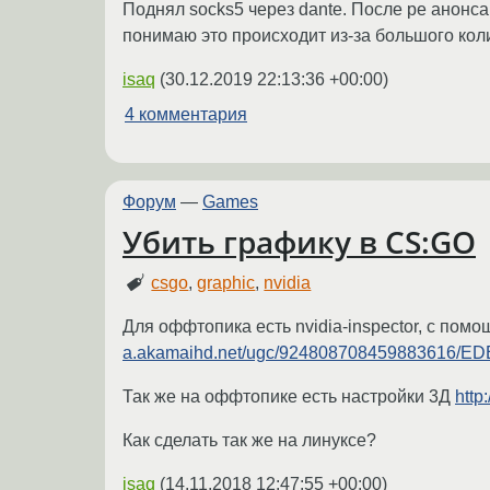
Поднял socks5 через dante. После ре анонса 
понимаю это происходит из-за большого коли
isaq
(
30.12.2019 22:13:36 +00:00
)
4 комментария
Форум
—
Games
Убить графику в CS:GO
csgo
,
graphic
,
nvidia
Для оффтопика есть nvidia-inspector, с пом
a.akamaihd.net/ugc/924808708459883616/ED
Так же на оффтопике есть настройки 3Д
http
Как сделать так же на линуксе?
isaq
(
14.11.2018 12:47:55 +00:00
)