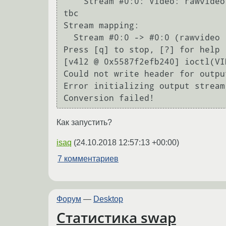
    Stream #0:0: Video: rawvideo (BGR[0] / 0x524742), bgr0, 1920x1080, 30 fps, 1000k tbr, 1000k tbn, 1000k 
tbc

Stream mapping:

  Stream #0:0 -> #0:0 (rawvideo (native) -> rawvideo (native))

Press [q] to stop, [?] for help

[v4l2 @ 0x5587f2efb240] ioctl(VI
Could not write header for outpu
Error initializing output stream 
Как запустить?
isaq
(
24.10.2018 12:57:13 +00:00
)
7 комментариев
Форум
—
Desktop
Статистика swap