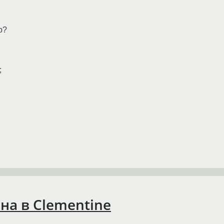
p?
;
на в Clementine