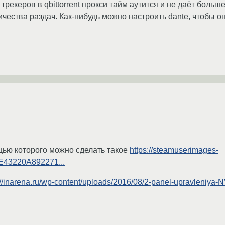
трекеров в qbittorrent прокси тайм аутится и не даёт больш
чества раздач. Как-нибудь можно настроить dante, чтобы о
ощью которого можно сделать такое
https://steamuserimages-
E43220A892271...
://inarena.ru/wp-content/uploads/2016/08/2-panel-upravleniya-