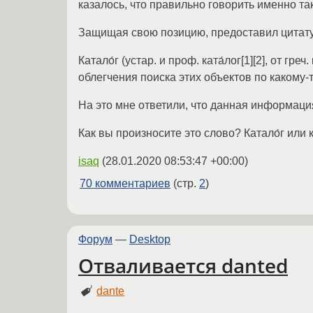
казалось, что правильно говорить именно так
Защищая свою позицию, предоставил цитату 
Катало́г (устар. и проф. ката́лог[1][2], от 
облегчения поиска этих объектов по какому-
На это мне ответили, что данная информаци
Как вы произносите это слово? Катало́г или к
isaq
(
28.01.2020 08:53:47 +00:00
)
70 комментариев
(стр.
2
)
Форум
—
Desktop
Отваливается danted
dante