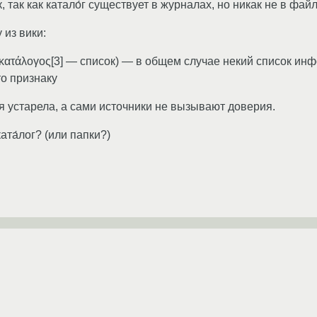
, так как катало́г существует в журналах, но никак не в фай
из вики:
греч. κατάλογος[3] — список) — в общем случае некий список 
то признаку
я устарела, а сами источники не вызывают доверия.
ата́лог? (или папки?)