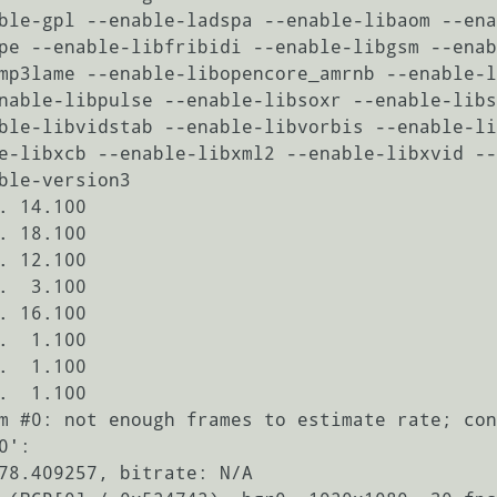
ble-gpl --enable-ladspa --enable-libaom --ena
pe --enable-libfribidi --enable-libgsm --enab
mp3lame --enable-libopencore_amrnb --enable-l
nable-libpulse --enable-libsoxr --enable-libs
ble-libvidstab --enable-libvorbis --enable-li
e-libxcb --enable-libxml2 --enable-libxvid --
ble-version3

m #0: not enough frames to estimate rate; con
':
