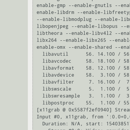
enable-gmp --enable-gnutls --ena
enable-libdrm --enable-libfreety
--enable-libmodplug --enable-lib
libopenjpeg --enable-libopus --e
libtheora --enable-libv4l2 --ena
libx264 --enable-libx265 --enabl
enable-omx --enable-shared --ena
  libavutil      56. 14.100 / 56. 14.100

  libavcodec     58. 18.100 / 58. 18.100

  libavformat    58. 12.100 / 58. 12.100

  libavdevice    58.  3.100 / 58.  3.100

  libavfilter     7. 16.100 /  7. 16.100

  libswscale      5.  1.100 /  5.  1.100

  libswresample   3.  1.100 /  3.  1.100

  libpostproc    55.  1.100 / 55.  1.100

[x11grab @ 0x5587f2ef0940] Strea
Input #0, x11grab, from ':0.0+0,0
  Duration: N/A, start: 1540385178.409257, bitrate: N/A
