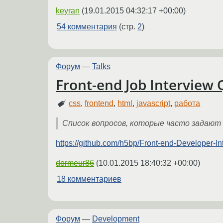
keyran
(
19.01.2015 04:32:17 +00:00
)
54 комментария
(стр.
2
)
Форум
—
Talks
Front-end Job Interview 
css
,
frontend
,
html
,
javascript
,
работа
Список вопросов, которые часто задают 
https://github.com/h5bp/Front-end-Developer-I
dormeur86
(
10.01.2015 18:40:32 +00:00
)
18 комментариев
Форум
—
Development