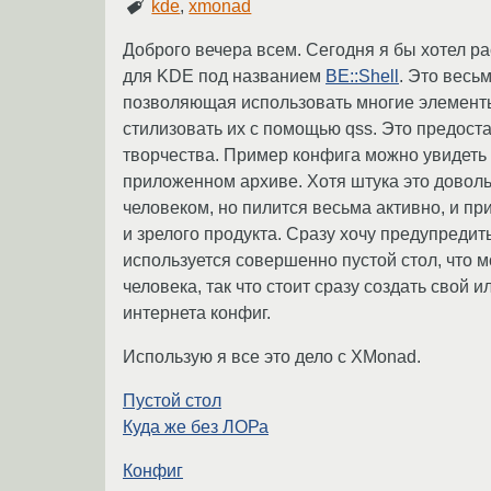
kde
,
xmonad
Доброго вечера всем. Сегодня я бы хотел р
для KDE под названием
BE::Shell
. Это весь
позволяющая использовать многие элементы 
стилизовать их с помощью qss. Это предост
творчества. Пример конфига можно увидеть н
приложенном архиве. Хотя штука это доволь
человеком, но пилится весьма активно, и пр
и зрелого продукта. Сразу хочу предупредит
используется совершенно пустой стол, что 
человека, так что стоит сразу создать свой
интернета конфиг.
Использую я все это дело с XMonad.
Пустой стол
Куда же без ЛОРа
Конфиг