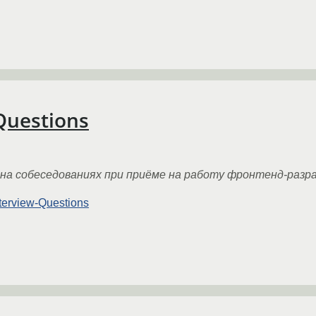
Questions
на собеседованиях при приёме на работу фронтенд-разр
nterview-Questions