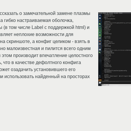
ассказать о замечательной замене плазмы
ма гибко настраиваемая оболочка,
(в том числе Label с поддержкой html) и
авляет неплохие возможности для
а скриншоте, а конфиг целиком - взять в
но малоизвестная и пилится всего одним
и этом производит впечатление целостного
ь, что в качестве дефолтного конфига
может озадачить установившего его
 или использовать найденный на просторах