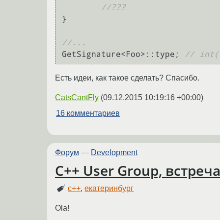
//???
}

//...
GetSignature<Foo>::type; 
// int(
Есть идеи, как такое сделать? Спасибо.
CatsCantFly
(
09.12.2015 10:19:16 +00:00
)
16 комментариев
Форум
—
Development
C++ User Group, встреч
c++
,
екатеринбург
Ola!