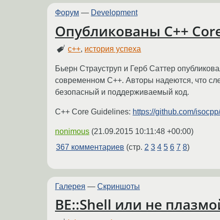
Форум
—
Development
Опубликованы C++ Core
c++
,
история успеха
Бьерн Страуструп и Герб Саттер опубликов
современном С++. Авторы надеются, что сл
безопасный и поддерживаемый код.
C++ Core Guidelines:
https://github.com/isoc
nonimous
(
21.09.2015 10:11:48 +00:00
)
367 комментариев
(стр.
2
3
4
5
6
7
8
)
Галерея
—
Скриншоты
BE::Shell или не плазм