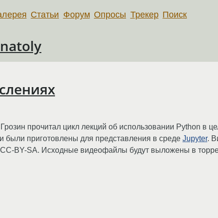
алерея
Статьи
Форум
Опросы
Трекер
Поиск
natoly
ислениях
Грозин прочитал цикл лекций об использовании Python в ц
ии были приготовлены для представления в среде
Jupyter
. 
 CC-BY-SA. Исходные видеофайлы будут выложены в торре