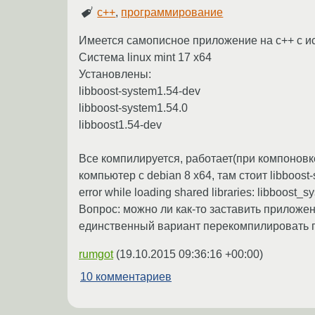
c++
,
программирование
Имеется самописное приложение на c++ с ис
Система linux mint 17 x64
Установлены:
libboost-system1.54-dev
libboost-system1.54.0
libboost1.54-dev
Все компилируется, работает(при компоновк
компьютер с debian 8 x64, там стоит libboos
error while loading shared libraries: libboost_sy
Вопрос: можно ли как-то заставить приложени
единственный вариант перекомпилировать п
rumgot
(
19.10.2015 09:36:16 +00:00
)
10 комментариев