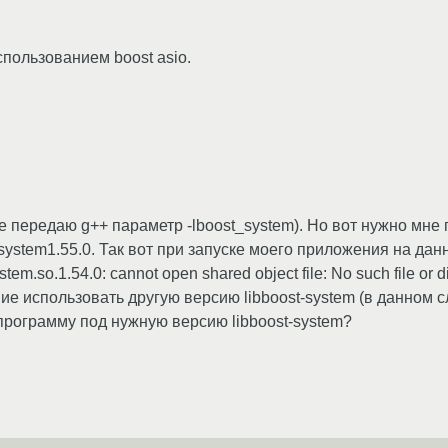
пользованием boost asio.
е передаю g++ параметр -lboost_system). Но вот нужно мне
t-system1.55.0. Так вот при запуске моего приложения на д
stem.so.1.54.0: cannot open shared object file: No such file or d
е использовать другую версию libboost-system (в данном сл
рограмму под нужную версию libboost-system?