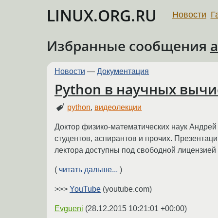
LINUX.ORG.RU
Новости
Г
Избранные сообщения
a
Новости
—
Документация
Python в научных выч
python
,
видеолекции
Доктор физико-математических наук Андрей 
студентов, аспирантов и прочих. Презентац
лектора доступны под свободной лицензией
(
читать дальше...
)
>>>
YouTube
(youtube.com)
Evgueni
(
28.12.2015 10:21:01 +00:00
)