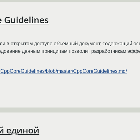
 Guidelines
али в открытом доступе объемный документ, содержащий о
едование данным принципам позволит разработчикам эффек
pp/CppCoreGuidelines/blob/master/CppCoreGuidelines.md/
ой единой