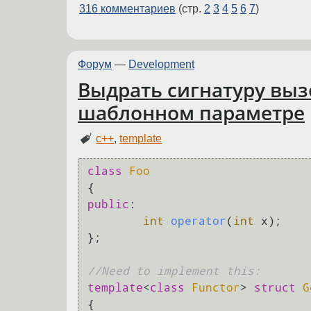
316 комментариев
(стр.
2
3
4
5
6
7
)
Форум
—
Development
Выдрать сигнатуру выз
шаблонном параметре
c++
,
template
class
Foo
public
:

int
operator
(
int
 x)
;

};

//Need to implement this:
template
<
class
Functor
> 
struct
G
{
