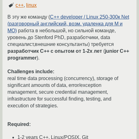
c++
,
linux
В эту же команду (
С++ developer / Linux 250-300к Net
(разговорный английский, возм. удаленка для М и
МО)
работа в небольшой, но сильной команде,
уровень до Stenford PhD, разработчики, data
специалист,внешние консультанты) требуется
разработчик C++ с опытом от 1-2х лет
(
junior C++
programmer
).
Challenges include:
real time data processing (concurrency), storage of
significant amounts of data, error/exception
management, secure credential management,
infrastructure for successful finding, testing, and
execution of strategies.
Required:
1-2 years C++, Linux/POSIX. Git