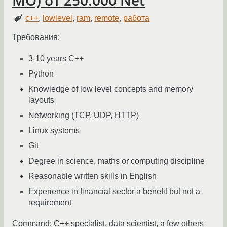
МО) от 250.000 Net
c++
,
lowlevel
,
ram
,
remote
,
работа
Требования:
3-10 years C++
Python
Knowledge of low level concepts and memory
layouts
Networking (TCP, UDP, HTTP)
Linux systems
Git
Degree in science, maths or computing discipline
Reasonable written skills in English
Experience in financial sector a benefit but not a
requirement
Command: C++ specialist, data scientist, a few others