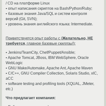
/ CD на платформе Linux
• опыт написания скриптов на Bash/Python/Ruby;
• базовые знания Java/SQL и систем контроля
версий (Git, SVN);
• уровень знания английского языка: Intermediate.
Приветствуется опыт работы с (
Желательно, НЕ
требуется
, главное базовые скиллзы!):
• Jenkins/TeamCity, Chef/Puppet/Ansible;
• Apache Tomcat, JBoss, IBM WebSphere, Oracle
WebLogic
• GNU Make/Automake, Apache Ant, Apache Maven
• C/C++, GNU Compiler Collection, Solaris Studio, xlC,
aCC
• software testing and profiling tools (XQUAL, JMeter,
etc.)
Что предлагает компания: