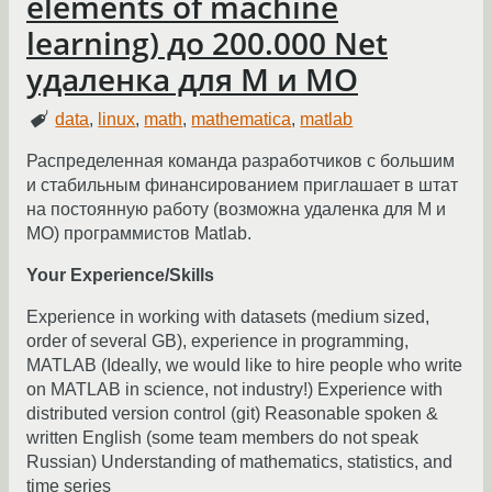
elements of machine
learning) до 200.000 Net
удаленка для М и МО
data
,
linux
,
math
,
mathematica
,
matlab
Распределенная команда разработчиков с большим
и стабильным финансированием приглашает в штат
на постоянную работу (возможна удаленка для М и
МО) программистов Matlab.
Your Experience/Skills
Experience in working with datasets (medium sized,
order of several GB), experience in programming,
MATLAB (Ideally, we would like to hire people who write
on MATLAB in science, not industry!) Experience with
distributed version control (git) Reasonable spoken &
written English (some team members do not speak
Russian) Understanding of mathematics, statistics, and
time series