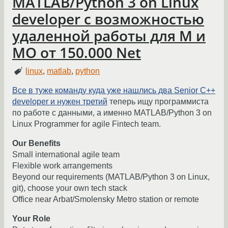
MATLAB/Python 3 on Linux
developer с возможностью
удаленной работы для М и
МО от 150.000 Net
linux
,
matlab
,
python
Все в туже команду куда уже нашлись два Senior C++
developer и нужен третий
теперь ищу программиста
по работе с данными, а именно MATLAB/Python 3 on
Linux Programmer for agile Fintech team.
Our Benefits
Small international agile team
Flexible work arrangements
Beyond our requirements (MATLAB/Python 3 on Linux,
git), choose your own tech stack
Office near Arbat/Smolensky Metro station or remote
Your Role