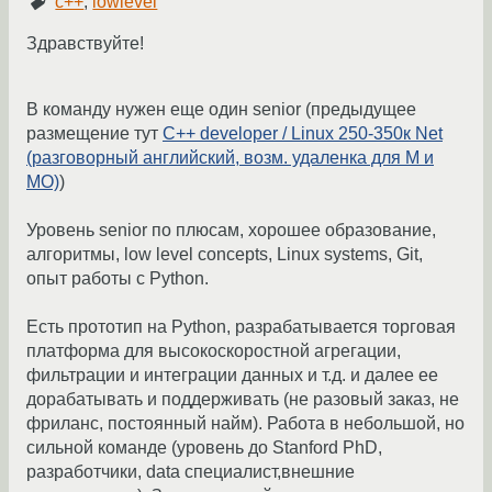
c++
,
lowlevel
Здравствуйте!
В команду нужен еще один senior (предыдущее
размещение тут
С++ developer / Linux 250-350к Net
(разговорный английский, возм. удаленка для М и
МО)
)
Уровень senior по плюсам, хорошее образование,
алгоритмы, low level concepts, Linux systems, Git,
опыт работы с Python.
Есть прототип на Python, разрабатывается торговая
платформа для высокоскоростной агрегации,
фильтрации и интеграции данных и т.д. и далее ее
дорабатывать и поддерживать (не разовый заказ, не
фриланс, постоянный найм). Работа в небольшой, но
сильной команде (уровень до Stanford PhD,
разработчики, data специалист,внешние