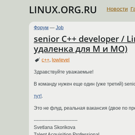
LINUX.ORG.RU
Новости
Г
Форум
—
Job
senior С++ developer / 
удаленка для М и МО)
c++
,
lowlevel
Здравствуйте уважаемые!
В команду нужен еще один (уже третий) sen
тут!
.
Это не флуд, реальная вакансия (двое по 
-----------------------------
Svetlana Skorikova
Talent Acquisition Professional