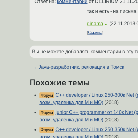
Ответ на:
комментарий
от DELIRIUM
21.11.2
так и есть - на письма
dinama
(
22.11.2018 
★
Ссылка
Вы не можете добавлять комментарии в эту т
←
Java-разработчик, релокация в Томск
Похожие темы
С++ developer / Linux 250-300к Net
Форум
возм. удаленка для М и МО)
(2018)
junior C++ programmer от 140к Net 
Форум
возм. удаленка для М и МО)
(2018)
С++ developer / Linux 250-350к Net
Форум
возм. удаленка для М и МО)
(2018)