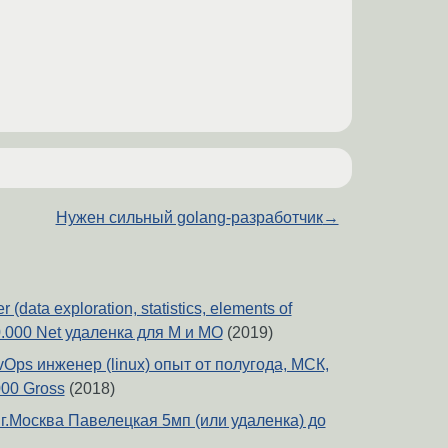
Нужен сильный golang-разработчик
→
(data exploration, statistics, elements of
0.000 Net удаленка для М и МО
(2019)
ps инженер (linux) опыт от полугода, МСК,
000 Gross
(2018)
 г.Москва Павелецкая 5мп (или удаленка) до