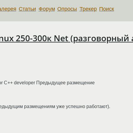
алерея
Статьи
Форум
Опросы
Трекер
Поиск
Linux 250-300к Net (разговорный
ior С++ developer Предыдущее размещение
предыдущим размещениям уже успешно работают).