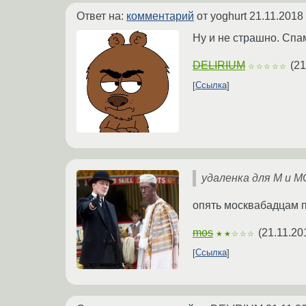
Ответ на:
комментарий
от yoghurt
21.11.2018
Ну и не страшно. Спа
DELIRIUM
(
21
☆☆☆☆☆
Ссылка
удаленка для М и М
опять москвабадцам п
mos
(
21.11.20
★★☆☆☆
Ссылка