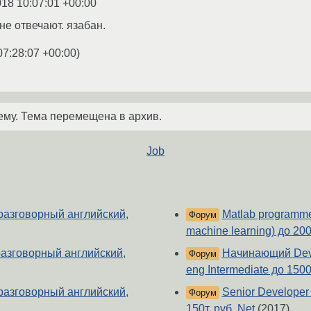
018 10:07:01 +00:00
 не отвечают. язабан.
07:28:07 +00:00
)
ему. Тема перемещена в архив.
Job
 (разговорный английский,
Matlab programmer 
Форум
machine learning) до 20
(разговорный английский,
Начинающий DevO
Форум
eng Intermediate до 150
 (разговорный английский,
Senior Developer
Форум
150т. руб. Net
(2017)