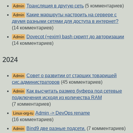
Трансляция в другую сеть
(5 комментариев)
Admin
Какие маршруты настроить на сервере с
Admin
двумя разными сетями для доступа в интернет?
(14 комментариев)
Dovecot (+exim) bash скрипт до авторизации
Admin
(14 комментариев)
2024
Совет о развитии от старших товарищей
Admin
сис.администраторов
(45 комментариев)
Как высчитать размер буфера под сетевые
Admin
подключения исходя из количества RAM
(7 комментариев)
Admin -> DevOps rename
Linux-org-ru
(16 комментариев)
Bind9 две разные подсети.
(7 комментариев)
Admin