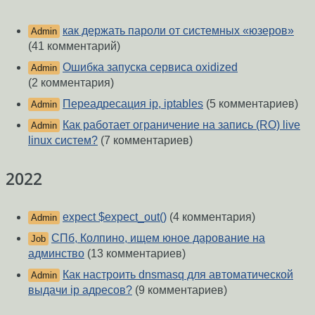
как держать пароли от системных «юзеров»
Admin
(41 комментарий)
Ошибка запуска сервиса oxidized
Admin
(2 комментария)
Переадресация ip, iptables
(5 комментариев)
Admin
Как работает ограничение на запись (RO) live
Admin
linux систем?
(7 комментариев)
2022
expect $expect_out()
(4 комментария)
Admin
СПб, Колпино, ищем юное дарование на
Job
админство
(13 комментариев)
Как настроить dnsmasq для автоматической
Admin
выдачи ip адресов?
(9 комментариев)