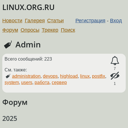
LINUX.ORG.RU
Новости
Галерея
Статьи
Регистрация
-
Вход
Форум
Опросы
Трекер
Поиск
Admin
Всего сообщений: 223
7
См. также:
administration
,
devops
,
highload
,
linux
,
postfix
,
system
,
users
,
работа
,
сервер
1
Форум
2025